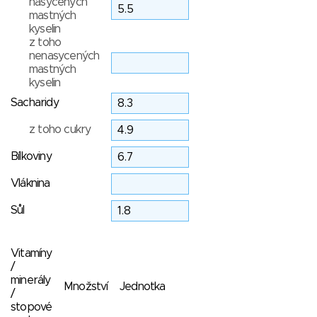
nasycených
mastných
kyselin
z toho
nenasycených
mastných
kyselin
Sacharidy
z toho cukry
Bílkoviny
Vláknina
Sůl
Vitamíny
/
minerály
Množství
Jednotka
/
stopové