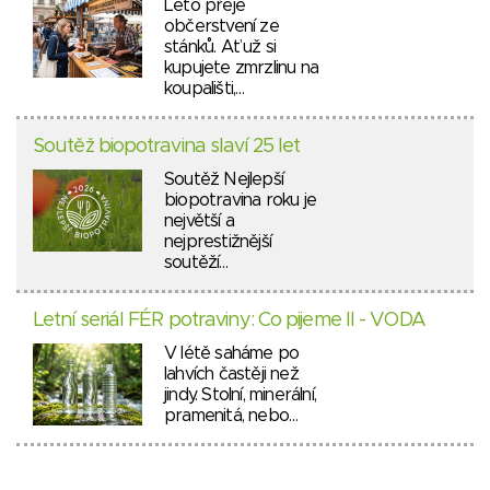
Léto přeje
občerstvení ze
stánků. Ať už si
kupujete zmrzlinu na
koupališti,…
Soutěž biopotravina slaví 25 let
Soutěž Nejlepší
biopotravina roku je
největší a
nejprestižnější
soutěží…
Letní seriál FÉR potraviny: Co pijeme II - VODA
V létě saháme po
lahvích častěji než
jindy. Stolní, minerální,
pramenitá, nebo…