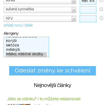
šunka
sušená syrovátka
sýry
přidat nový řádek
Alergeny
Nejnovější články
Jídlo ze stánku? I to můžete reklamovat