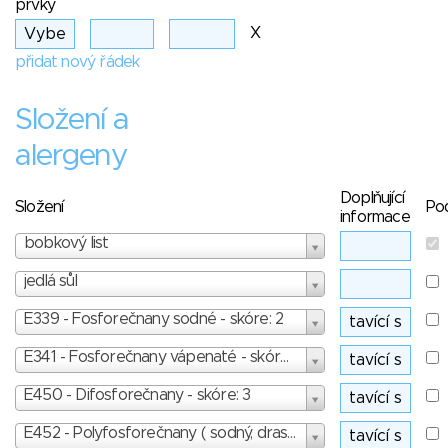
prvky
X
přidat nový řádek
Složení a
alergeny
Doplňující
Složení
Po
informace
bobkový list
jedlá sůl
E339 - Fosforečnany sodné - skóre: 2
E341 - Fosforečnany vápenaté - skóre: 2
E450 - Difosforečnany - skóre: 3
E452 - Polyfosforečnany ( sodný, draselný a vápenatý ) - skóre: 3