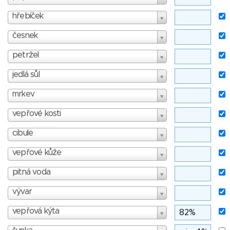
hřebíček
česnek
petržel
jedlá sůl
mrkev
vepřové kosti
cibule
vepřové kůže
pitná voda
vývar
vepřová kýta