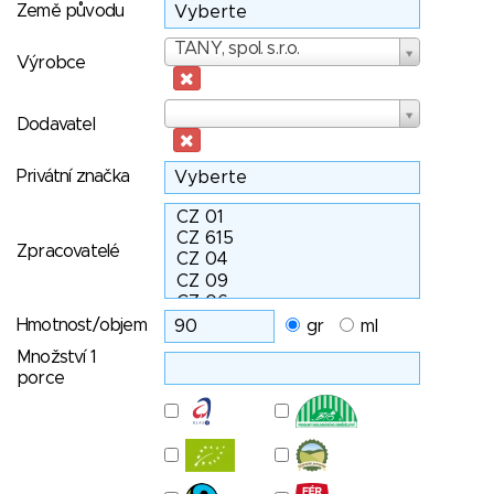
Země původu
Výrobce
TANY, spol. s.r.o.
Výrobce
Dodavatel
Dodavatel
Privátní značka
Zpracovatelé
Hmotnost/objem
gr
ml
Množství 1
porce