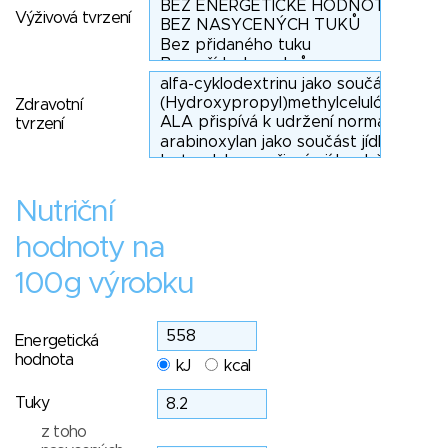
Výživová tvrzení
Zdravotní
tvrzení
Nutriční
hodnoty na
100g výrobku
Energetická
hodnota
kJ
kcal
Tuky
z toho