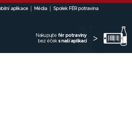
bilní aplikace
Média
Spolek FÉR potravina
Nakupujte
fér potraviny
>
bez éček
s naší aplikací