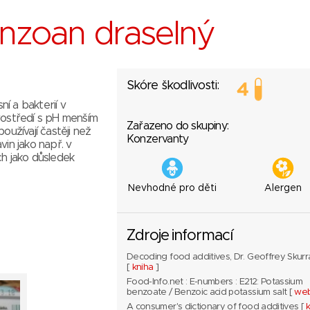
enzoan draselný
Skóre škodlivosti:
ní a bakterií v
rostředí s pH menším
Zařazeno do skupiny:
oužívají častěji než
Konzervanty
vin jako např. v
ch jako důsledek
Nevhodné pro děti
Alergen
Zdroje informací
Decoding food additives, Dr. Geoffrey Skurr
[
kniha
]
Food-Info.net : E-numbers : E212: Potassium
benzoate / Benzoic acid potassium salt [
we
A consumer's dictionary of food additives [