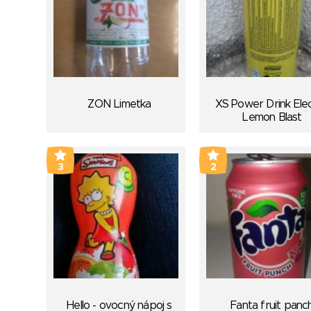
ZON Limetka
XS Power Drink Elec
Lemon Blast
3
2
Hello - ovocný nápoj s
Fanta fruit panc