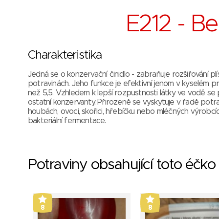
E212 - B
Charakteristika
Jedná se o konzervační činidlo - zabraňuje rozšiřování plís
potravinách. Jeho funkce je efektivní jenom v kyselém p
než 5,5. Vzhledem k lepší rozpustnosti látky ve vodě se p
ostatní konzervanty. Přirozeně se vyskytuje v řadě potra
houbách, ovoci, skořici, hřebíčku nebo mléčných výrobcí
bakteriální fermentace.
Potraviny obsahující toto éčko
8
8