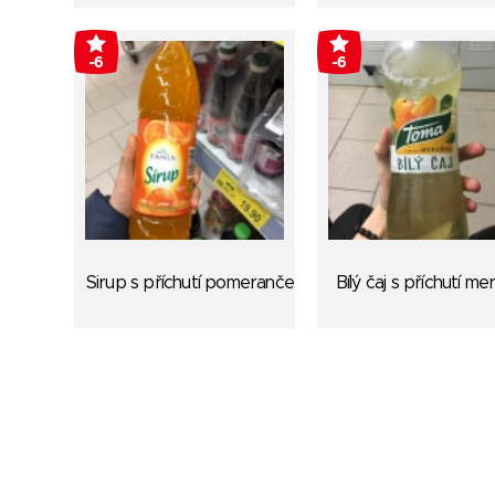
-6
-6
Sirup s příchutí pomeranče
Bílý čaj s příchutí me