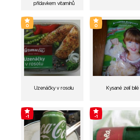
přídavkem vitamínů
0
0
Uzenáčky v rosolu
Kysané zelí bílé
-1
-1