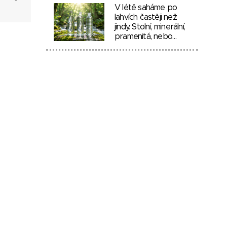
V létě saháme po
lahvích častěji než
jindy. Stolní, minerální,
pramenitá, nebo…