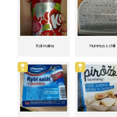
Koli malina
Hummus s chilli
8
7