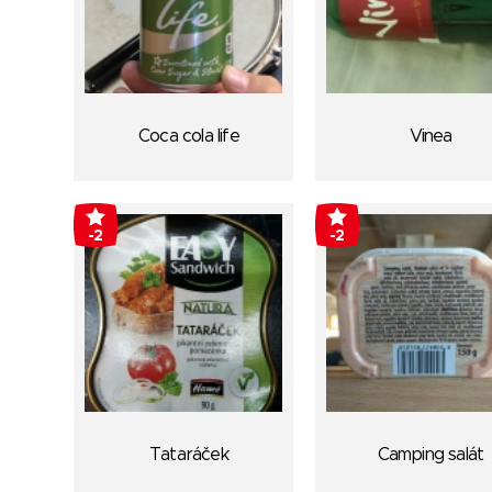
Coca cola life
Vinea
-2
-2
Tataráček
Camping salát