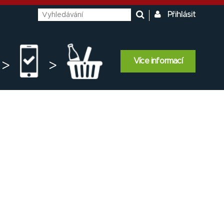
Přihlásit
Více informací
>
>