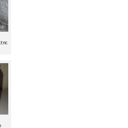
tric
h