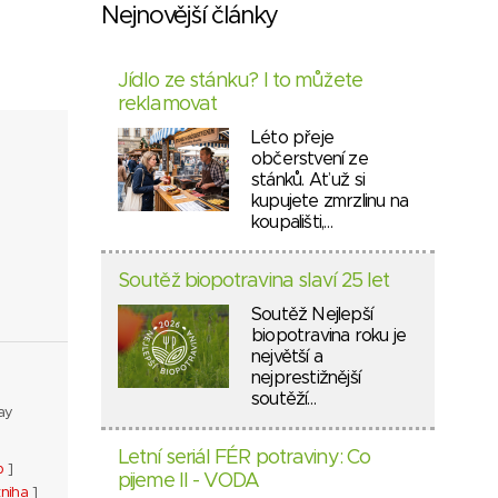
Nejnovější články
Jídlo ze stánku? I to můžete
reklamovat
Léto přeje
občerstvení ze
stánků. Ať už si
kupujete zmrzlinu na
koupališti,…
Soutěž biopotravina slaví 25 let
Soutěž Nejlepší
biopotravina roku je
největší a
nejprestižnější
soutěží…
ay
Letní seriál FÉR potraviny: Co
b
]
pijeme II - VODA
kniha
]