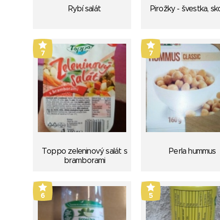
Rybí salát
Pirožky - švestka, sk
7
7
Toppo zeleninový salát s
Perla hummus
bramborami
6
5