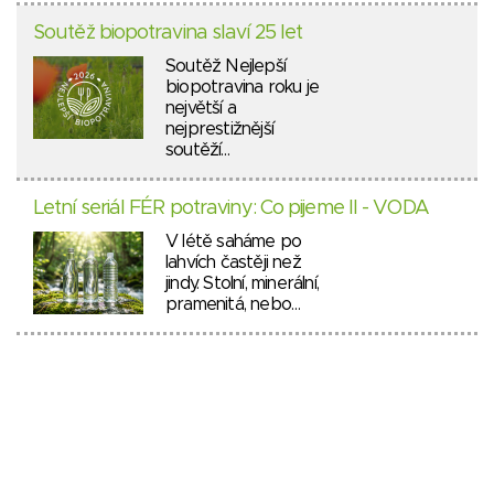
Soutěž biopotravina slaví 25 let
Soutěž Nejlepší
biopotravina roku je
největší a
nejprestižnější
soutěží…
Letní seriál FÉR potraviny: Co pijeme II - VODA
V létě saháme po
lahvích častěji než
jindy. Stolní, minerální,
pramenitá, nebo…