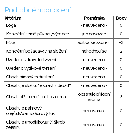
Podrobné hodnocení
Kritérium
Poznámka
Body
Loga
- neuvedeno -
0
Konkrétní země původu/výrobce
jen dovozce
0
Éčka
aditiva se skóre 4
-3
Konkrétní požadavky na složení
nehodnotí se
2
Uvedeno zdravotní tvrzení
- neuvedeno -
0
Uvedeno výživové tvrzení
- neuvedeno -
0
Obsah přidaných dusitanů
- neuvedeno -
0
Obsahuje složku "extrakt z droždí"
- neuvedeno -
0
obsahuje přírodní
Obsah blíže neurčeného aroma
3
aroma
Obsahuje palmový
neobsahuje
0
olej/tuk/palmojádrový tuk
Obsahuje (modifikovaný) škrob,
neobsahuje
0
želatinu