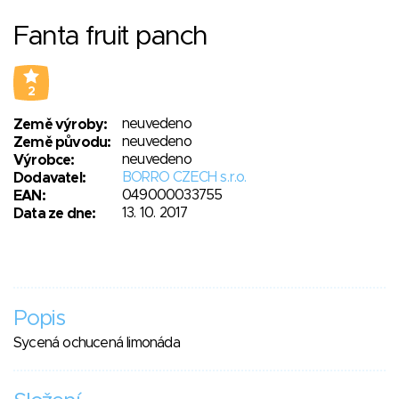
Fanta fruit panch
2
neuvedeno
Země výroby:
neuvedeno
Země původu:
neuvedeno
Výrobce:
BORRO CZECH s.r.o.
Dodavatel:
049000033755
EAN:
13. 10. 2017
Data ze dne:
Popis
Sycená ochucená limonáda