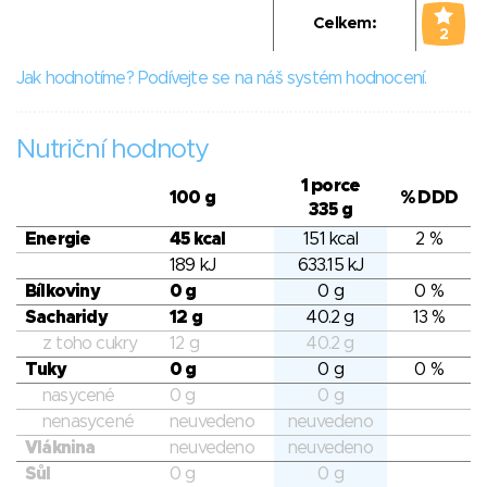
Celkem:
2
Jak hodnotíme? Podívejte se na náš systém hodnocení.
Nutriční hodnoty
1 porce
100 g
% DDD
335 g
Energie
45 kcal
151 kcal
2 %
189 kJ
633.15 kJ
Bílkoviny
0 g
0 g
0 %
Sacharidy
12 g
40.2 g
13 %
z toho cukry
12 g
40.2 g
Tuky
0 g
0 g
0 %
nasycené
0 g
0 g
nenasycené
neuvedeno
neuvedeno
Vláknina
neuvedeno
neuvedeno
Sůl
0 g
0 g