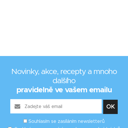
Novinky, akce, recepty a mnoho
dalšího
pravidelně ve vašem emailu
Souhlasím se zasíláním newsletterů