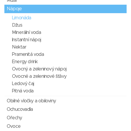
Müsli
Nápoje
Limonáda
Džus
Minerální voda
Instantní nápoj
Nektar
Pramenitá voda
Energy drink
Ovocný a zeleninový nápoj
Ovocné a zeleninové šťávy
Ledový čaj
Pitná voda
Obilné vločky a obiloviny
Ochucovadla
Ořechy
Ovoce