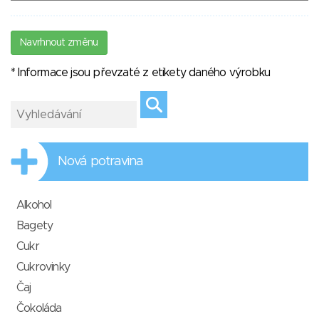
Navrhnout změnu
* Informace jsou převzaté z etikety daného výrobku
Nová potravina
Alkohol
Bagety
Cukr
Cukrovinky
Čaj
Čokoláda