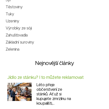
Sýr
Těstoviny
Tuky
Uzeniny
Výrobky ze sóji
Zahušťovadla
Základní suroviny
Zelenina
Nejnovější články
Jídlo ze stánku? I to můžete reklamovat
Léto přeje
občerstvení ze
stánků. Ať už si
kupujete zmrzlinu na
koupališti,…