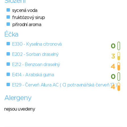
Složení
sycená voda
fruktózový sirup
přírodní aroma
Éčka
E330 - Kyselina citronová
E202 - Sorban draselný
E212 - Benzoan draselný
E414 - Arabská guma
E129 - Červeň Allura AC ( Cl potravinářská červeň 17 )
Alergeny
nejsou uvedeny