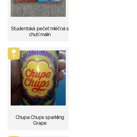
Studentská pečeť mléčná s
chutí malin
7
Chupa Chups sparkling
Grape