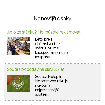
Nejnovější články
Jídlo ze stánku? I to můžete reklamovat
Léto přeje
občerstvení ze
stánků. Ať už si
kupujete zmrzlinu na
koupališti,…
Soutěž biopotravina slaví 25 let
Soutěž Nejlepší
biopotravina roku je
největší a
nejprestižnější
soutěží…