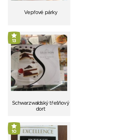
Vepřové párky
13
Schwarzwaldský třešňový
dort
10