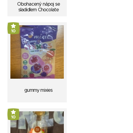
Obohacený nápoj se
sladidlem Chocolate
10
gummy mixies
10