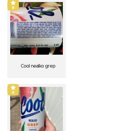
6
Cool nealko grep
6