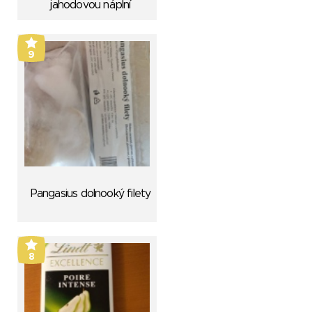
jahodovou náplní
9
Pangasius dolnooký filety
8