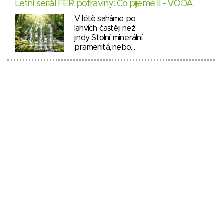
Letní seriál FÉR potraviny: Co pijeme II - VODA
V létě saháme po
lahvích častěji než
jindy. Stolní, minerální,
pramenitá, nebo…