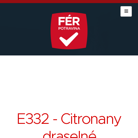
E332 - Citronany
draselné