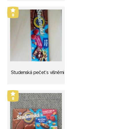
8
Studenská pečeť s višněmi
8