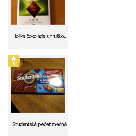
Hořká čokoláda s hruškou
8
Studentská pečeť mléčná