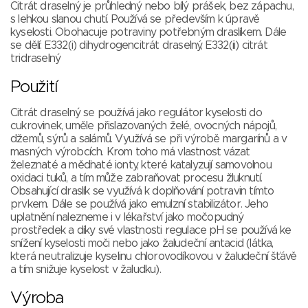
Citrát draselný je průhledný nebo bílý prášek, bez zápachu,
s lehkou slanou chutí. Používá se především k úpravě
kyselosti. Obohacuje potraviny potřebným draslíkem. Dále
se dělí: E332(i) dihydrogencitrát draselný, E332(ii) citrát
tridraselný
Použití
Citrát draselný se používá jako regulátor kyselosti do
cukrovinek, uměle přislazovaných želé, ovocných nápojů,
džemů, sýrů a salámů. Využívá se při výrobě margarínů a v
masných výrobcích. Krom toho má vlastnost vázat
železnaté a měďnaté ionty, které katalyzují samovolnou
oxidaci tuků, a tím může zabraňovat procesu žluknutí.
Obsahující draslík se využívá k doplňování potravin tímto
prvkem. Dále se používá jako emulzní stabilizátor. Jeho
uplatnění nalezneme i v lékařství jako močopudný
prostředek a díky své vlastnosti regulace pH se používá ke
snížení kyselosti moči nebo jako žaludeční antacid (látka,
která neutralizuje kyselinu chlorovodíkovou v žaludeční šťávě
a tím snižuje kyselost v žaludku).
Výroba