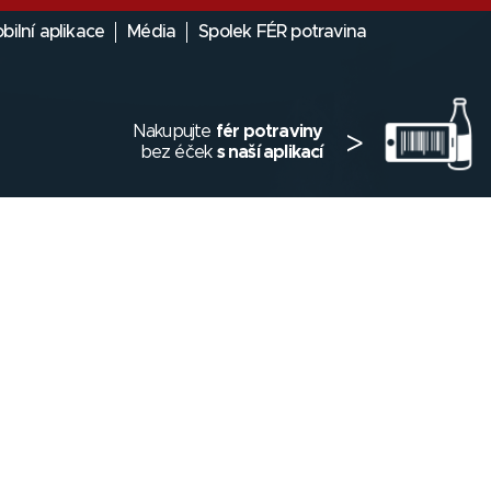
bilní aplikace
Média
Spolek FÉR potravina
Nakupujte
fér potraviny
>
bez éček
s naší aplikací