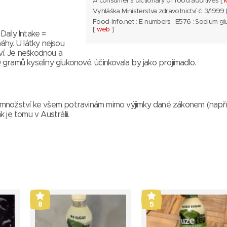
A consumer's dictionary of food additives [
Vyhláška Ministerstva zdravotnictví č. 3/1999
Food-Info.net : E-numbers : E576 : Sodium g
[
web
]
aily Intake =
áhy. U látky nejsou
ví. Je neškodnou a
gramů kyseliny glukonové, účinkovala by jako projímadlo.
 množství ke všem potravinám mimo výjimky dané zákonem (napří
je tomu v Austrálii.
8
5