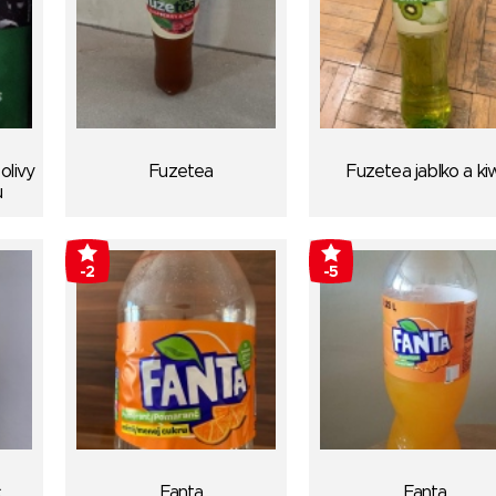
olivy
Fuzetea
Fuzetea jablko a kiw
u
-2
-5
č
Fanta
Fanta