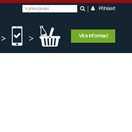
Přihlásit
Více informací
>
>