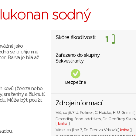
Glukonan sodný
Skóre škodlivosti:
evážně jako
edná se o příjemně
Zařazeno do skupiny:
er. Barva je bílá až
Sekvestranty
Bezpečné
ch kovů (železa nebo
, sraženiny a žluknutí.
du. Může být použit
Zdroje informací
Víš, co jíš ? U. Pollmer, C. Hoicke, H. U. Grimm [
Decoding food additives, Dr. Geoffrey Skurr
[
kniha
]
Víme, co jíme ?, Dr. Tereza Vrbová [
kniha
]
ásadou.