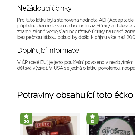
Nežádoucí účinky
Pro tuto látku byla stanovena hodnota ADI (Acceptable D
přijatelná denní dávka) na hodnotu až 50mg/kg tělesné v
známé žádné vedlejší ani nepříznivé účinky na lidské zdra
bezpečnou látkou, pokud by došlo k příjmu více než 200 
Doplňující informace
V ČR (celé EU) je jeho používání povoleno v nezbytném
dětská výživa). V USA se jedná o látku povolenou, naopak 
Potraviny obsahující toto éčko
20
15