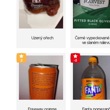
Uzený ořech
Černé vypeckované 
ve slaném nálev
2
-2
Freeway orange
Fanta pomeran