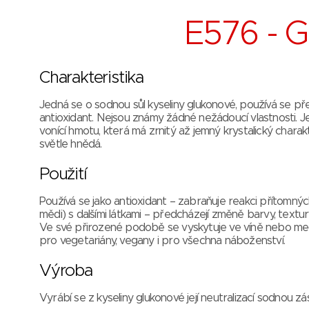
E576 - 
Charakteristika
Jedná se o sodnou sůl kyseliny glukonové, používá se př
antioxidant. Nejsou známy žádné nežádoucí vlastnosti. J
vonící hmotu, která má zrnitý až jemný krystalický charakt
světle hnědá.
Použití
Používá se jako antioxidant – zabraňuje reakci přítomný
mědi) s dalšími látkami – předcházejí změně barvy, textury
Ve své přirozené podobě se vyskytuje ve víně nebo me
pro vegetariány, vegany i pro všechna náboženství.
Výroba
Vyrábí se z kyseliny glukonové její neutralizací sodnou z