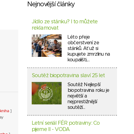
Nejnovější články
Jídlo ze stánku? I to můžete
reklamovat
Léto přeje
občerstvení ze
stánků. Ať už si
kupujete zmrzlinu na
koupališti,…
Soutěž biopotravina slaví 25 let
Soutěž Nejlepší
biopotravina roku je
největší a
nejprestižnější
soutěží…
kniha
]
ay
Letní seriál FÉR potraviny: Co
pijeme II - VODA