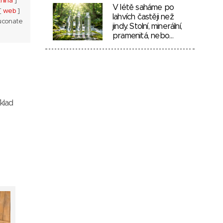
kniha
]
V létě saháme po
 [
web
]
lahvích častěji než
luconate
jindy. Stolní, minerální,
pramenitá, nebo…
klad