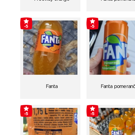
-5
-5
Fanta
Fanta pomeran
-5
-5