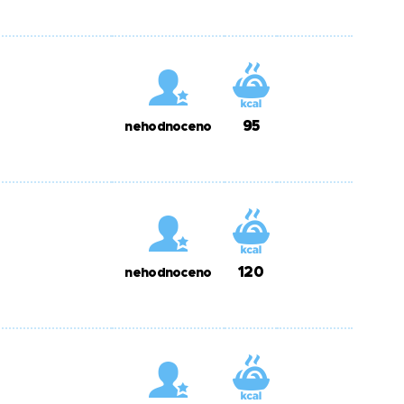
95
nehodnoceno
120
nehodnoceno