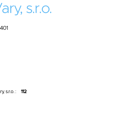
ry, s.r.o.
6401
y, s.r.o. :
112