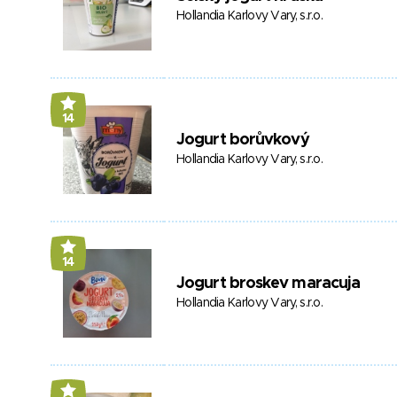
Hollandia Karlovy Vary, s.r.o.
14
Jogurt borůvkový
Hollandia Karlovy Vary, s.r.o.
14
Jogurt broskev maracuja
Hollandia Karlovy Vary, s.r.o.