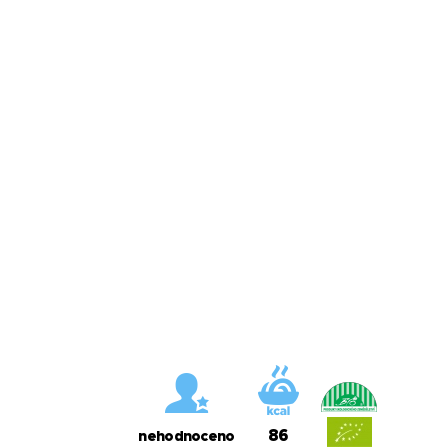
86
nehodnoceno