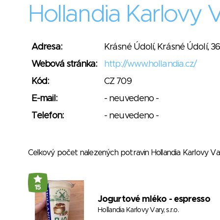
Hollandia Karlovy Va
Adresa:
Krásné Údolí, Krásné Údolí, 3
Webová stránka:
http://www.hollandia.cz/
Kód:
CZ 709
E-mail:
- neuvedeno -
Telefon:
- neuvedeno -
Celkový počet nalezených potravin Hollandia Karlovy Var
15
Jogurtové mléko - espresso
Hollandia Karlovy Vary, s.r.o.