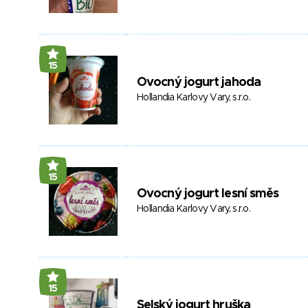
15
Ovocný jogurt jahoda
Hollandia Karlovy Vary, s.r.o.
15
Ovocný jogurt lesní směs
Hollandia Karlovy Vary, s.r.o.
15
Selský jogurt hruška