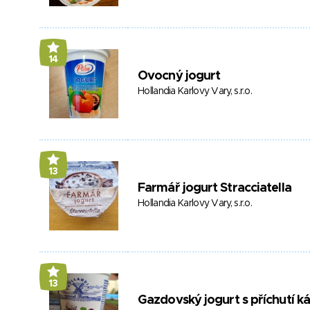
14
Ovocný jogurt
Hollandia Karlovy Vary, s.r.o.
13
Farmář jogurt Stracciatella
Hollandia Karlovy Vary, s.r.o.
13
Gazdovský jogurt s příchutí k