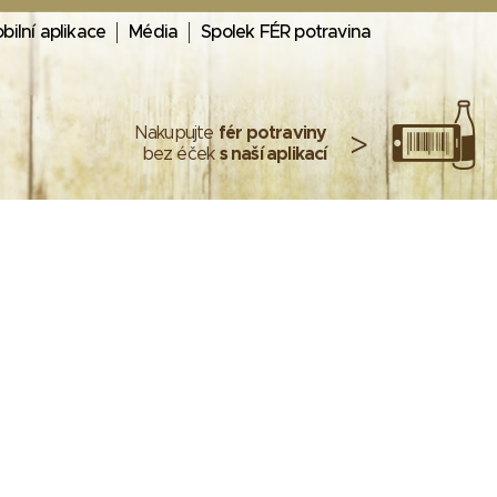
bilní aplikace
Média
Spolek FÉR potravina
Nakupujte
fér potraviny
>
bez éček
s naší aplikací