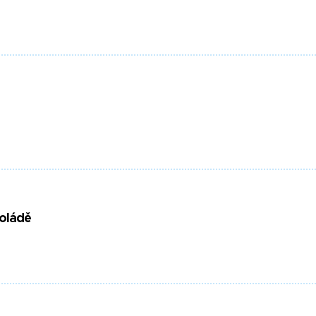
oládě