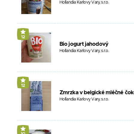
Hollandia Karlovy Vary, s.r.o.
12
Bio jogurt jahodový
Hollandia Karlovy Vary, s.r.o.
12
Zmrzka v belgické mléčné čok
Hollandia Karlovy Vary, s.r.o.