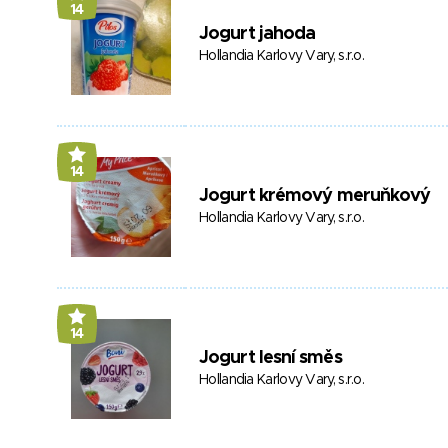
14
Jogurt jahoda
Hollandia Karlovy Vary, s.r.o.
14
Jogurt krémový meruňkový
Hollandia Karlovy Vary, s.r.o.
14
Jogurt lesní směs
Hollandia Karlovy Vary, s.r.o.