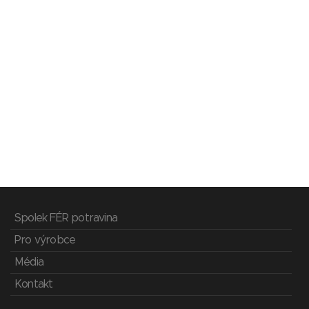
Spolek FÉR potravina
Pro výrobce
Média
Kontakt