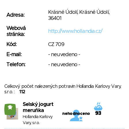
Krásné Údolí, Krásné Údolí,
Adresa:
36401
Webová
http://www.hollandia.cz/
stránka:
Kód:
CZ 709
E-mail:
- neuvedeno -
Telefon:
- neuvedeno -
Celkový počet nalezených potravin Hollandia Karlovy Vary,
s.r.o. :
112
Selský jogurt
16
meruňka
93
nehodnoceno
Hollandia Karlovy
Vary, s.r.o.