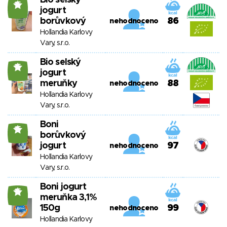
Bio selský
15
jogurt
borůvkový
86
nehodnoceno
Hollandia Karlovy
Vary, s.r.o.
Bio selský
15
jogurt
meruňky
88
nehodnoceno
Hollandia Karlovy
Vary, s.r.o.
Boni
15
borůvkový
jogurt
97
nehodnoceno
Hollandia Karlovy
Vary, s.r.o.
Boni jogurt
15
meruňka 3,1%
150g
99
nehodnoceno
Hollandia Karlovy