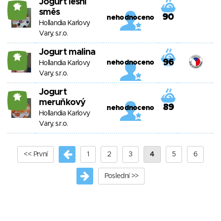
Jogurt lesní
15
směs
90
nehodnoceno
Hollandia Karlovy
Vary, s.r.o.
Jogurt malina
15
96
nehodnoceno
Hollandia Karlovy
Vary, s.r.o.
Jogurt
15
meruňkový
89
nehodnoceno
Hollandia Karlovy
Vary, s.r.o.
<< První
1
2
3
4
5
6
Poslední >>