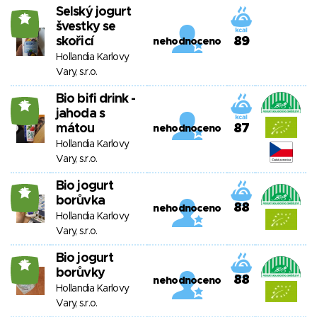
Selský jogurt
16
švestky se
skořicí
89
nehodnoceno
Hollandia Karlovy
Vary, s.r.o.
Bio bifi drink -
15
jahoda s
mátou
87
nehodnoceno
Hollandia Karlovy
Vary, s.r.o.
Bio jogurt
15
borůvka
88
nehodnoceno
Hollandia Karlovy
Vary, s.r.o.
Bio jogurt
15
borůvky
88
nehodnoceno
Hollandia Karlovy
Vary, s.r.o.