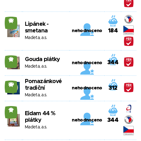
22
Lipánek -
smetana
184
nehodnoceno
Madeta, a.s.
Gouda plátky
21
344
nehodnoceno
Madeta, a.s.
Pomazánkové
20
tradiční
312
nehodnoceno
Madeta, a.s.
19
Eidam 44 %
plátky
344
nehodnoceno
Madeta, a.s.