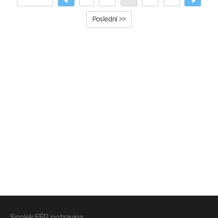
Poslední >>
Spolek FÉR potravina