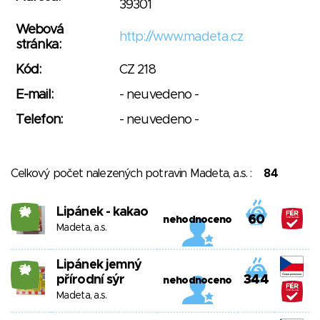
39301
Webová
http://www.madeta.cz
stránka:
Kód:
CZ 218
E-mail:
- neuvedeno -
Telefon:
- neuvedeno -
Celkový počet nalezených potravin Madeta, a.s. :
84
Lipánek - kakao
24
60
nehodnoceno
Madeta, a.s.
Lipánek jemný
24
přírodní sýr
344
nehodnoceno
Madeta, a.s.