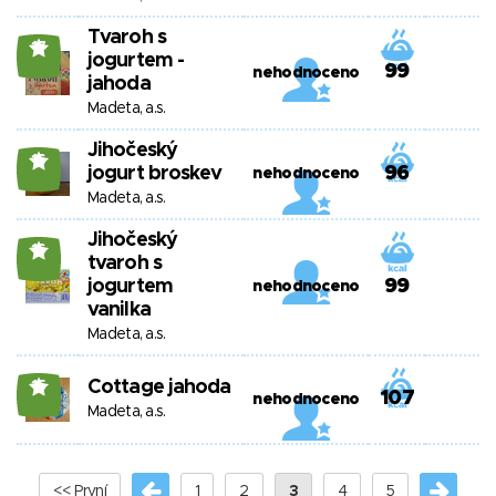
Tvaroh s
17
jogurtem -
99
nehodnoceno
jahoda
Madeta, a.s.
Jihočeský
16
jogurt broskev
96
nehodnoceno
Madeta, a.s.
Jihočeský
16
tvaroh s
jogurtem
99
nehodnoceno
vanilka
Madeta, a.s.
Cottage jahoda
15
107
nehodnoceno
Madeta, a.s.
<< První
1
2
3
4
5