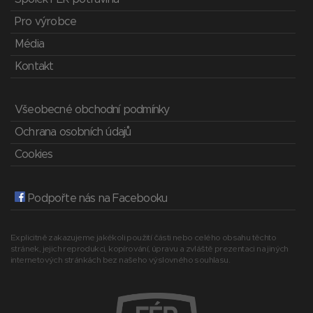
Pro výrobce
Média
Kontakt
Všeobecné obchodní podmínky
Ochrana osobních údajů
Cookies
Podpořte nás na Facebooku
Explicitně zakazujeme jakékoli použití části nebo celého obsahu těchto
stránek, jejich reprodukci, kopírování, úpravu a zvláště prezentaci na jiných
internetových stránkách bez našeho výslovného souhlasu.