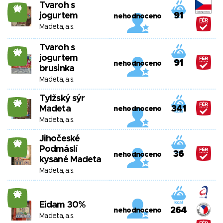
Tvaroh s
24
jogurtem
91
nehodnoceno
Madeta, a.s.
Tvaroh s
24
jogurtem
91
nehodnoceno
brusinka
Madeta, a.s.
Tylžský sýr
24
Madeta
341
nehodnoceno
Madeta, a.s.
Jihočeské
23
Podmáslí
36
nehodnoceno
kysané Madeta
Madeta, a.s.
22
Eidam 30%
264
nehodnoceno
Madeta, a.s.