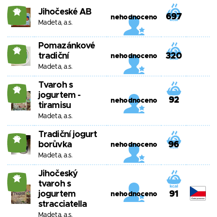
Jihočeské AB
19
697
nehodnoceno
Madeta, a.s.
Pomazánkové
19
tradiční
320
nehodnoceno
Madeta, a.s.
Tvaroh s
19
jogurtem -
92
nehodnoceno
tiramisu
Madeta, a.s.
Tradiční jogurt
18
borůvka
96
nehodnoceno
Madeta, a.s.
Jihočeský
17
tvaroh s
jogurtem
91
nehodnoceno
stracciatella
Madeta, a.s.