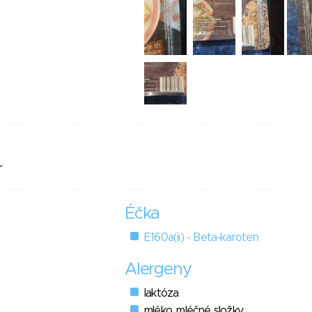
r
Éčka
E160a(ii) - Beta-karoten
Alergeny
laktóza
mléko, mléčné složky