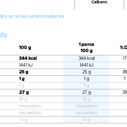
Celkem:
ejte se na náš systém hodnocení.
oty
1 porce
100 g
% 
100 g
344 kcal
344 kcal
17
1441 kJ
1441 kJ
25 g
25 g
38
1 g
1 g
1
1 g
1 g
27 g
27 g
39
18 g
18 g
neuvedeno
neuvedeno
neuvedeno
neuvedeno
1.3 g
1.3 g