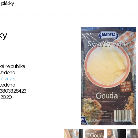
plátky
ky
ká republika
vedeno
ta, a.s.
vedeno
3803328423
. 2020