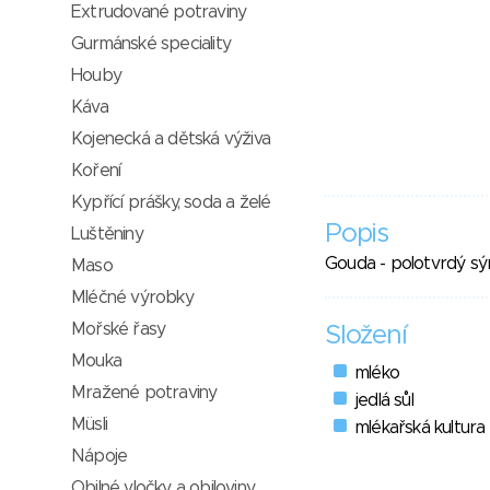
Extrudované potraviny
Gurmánské speciality
Houby
Káva
Kojenecká a dětská výživa
Koření
Kypřící prášky, soda a želé
Popis
Luštěniny
Gouda - polotvrdý sý
Maso
Mléčné výrobky
Mořské řasy
Složení
Mouka
mléko
Mražené potraviny
jedlá sůl
Müsli
mlékařská kultura
Nápoje
Obilné vločky a obiloviny