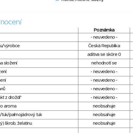
nocení
Poznámka
- neuvedeno -
du/výrobce
Česká Republika
aditiva se skóre 0
a složení
nehodnotí se
zení
- neuvedeno -
ení
- neuvedeno -
anů
- neuvedeno -
kt z droždí"
- neuvedeno -
ho aroma
neobsahuje
/tuk/palmojádrový tuk
neobsahuje
) škrob, želatinu
neobsahuje