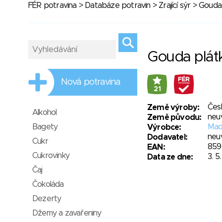
FÉR potravina
>
Databáze potravin
>
Zrající sýr
> Gouda 
Gouda plát
Nová potravina
21
Čes
Země výroby:
Alkohol
neu
Země původu:
Bagety
Made
Výrobce:
neu
Dodavatel:
Cukr
859
EAN:
Cukrovinky
3. 5
Data ze dne:
Čaj
Čokoláda
Dezerty
Džemy a zavařeniny