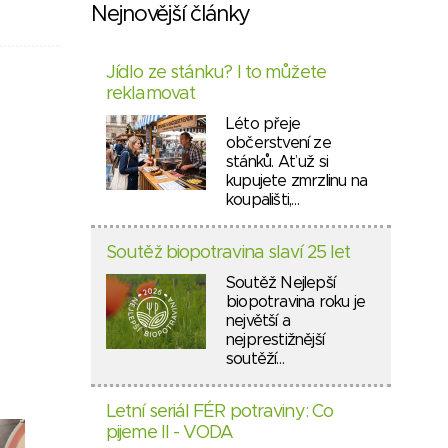
Nejnovější články
Jídlo ze stánku? I to můžete
reklamovat
Léto přeje
občerstvení ze
stánků. Ať už si
kupujete zmrzlinu na
koupališti,…
Soutěž biopotravina slaví 25 let
Soutěž Nejlepší
biopotravina roku je
největší a
nejprestižnější
soutěží…
Letní seriál FÉR potraviny: Co
pijeme II - VODA