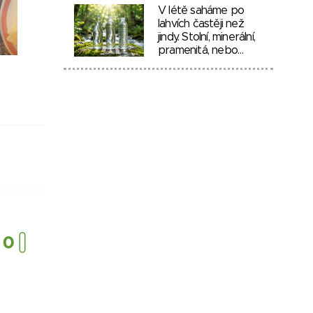
V létě saháme po
lahvích častěji než
jindy. Stolní, minerální,
pramenitá, nebo…