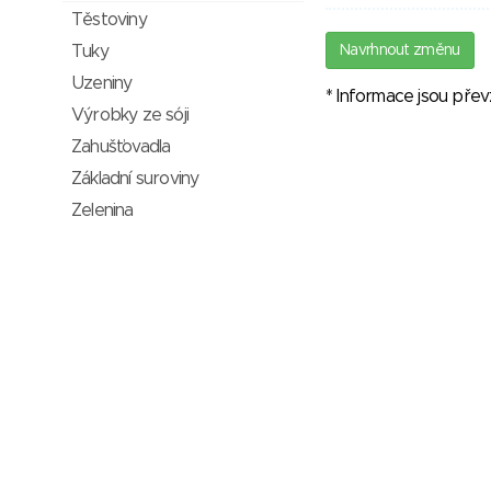
Těstoviny
Tuky
Navrhnout změnu
Uzeniny
* Informace jsou pře
Výrobky ze sóji
Zahušťovadla
Základní suroviny
Zelenina