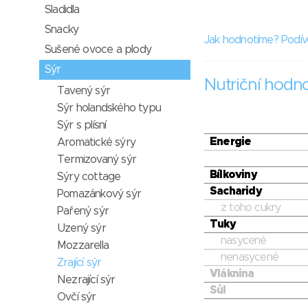
Sladidla
Snacky
Jak hodnotíme? Podív
Sušené ovoce a plody
Sýr
Nutriční hodn
Tavený sýr
Sýr holandského typu
Sýr s plísní
Energie
Aromatické sýry
Termizovaný sýr
Bílkoviny
Sýry cottage
Sacharidy
Pomazánkový sýr
z toho cukry
Pařený sýr
Tuky
Uzený sýr
nasycené
Mozzarella
nenasycené
Zrající sýr
Vláknina
Nezrající sýr
Sůl
Ovčí sýr