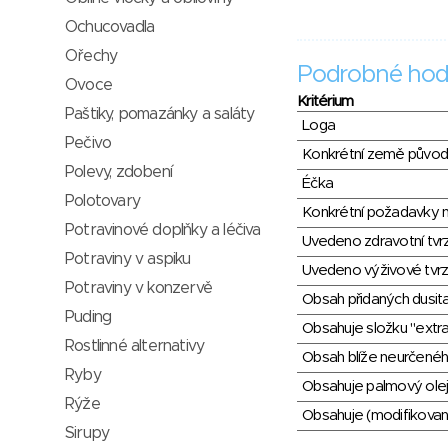
Ochucovadla
Ořechy
Podrobné hod
Ovoce
Kritérium
Paštiky, pomazánky a saláty
Loga
Pečivo
Konkrétní země půvo
Polevy, zdobení
Éčka
Polotovary
Konkrétní požadavky n
Potravinové doplňky a léčiva
Uvedeno zdravotní tvr
Potraviny v aspiku
Uvedeno výživové tvrz
Potraviny v konzervě
Obsah přidaných dusit
Puding
Obsahuje složku "extra
Rostlinné alternativy
Obsah blíže neurčené
Ryby
Obsahuje palmový olej
Rýže
Obsahuje (modifikovaný
Sirupy