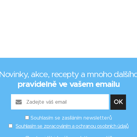
Novinky, akce, recepty a mnoho dalšíh
pravidelně ve vašem emailu
Souhlasím se zasíláním newsletterů
Souhlasím se zpracováním a ochranou osobních údajů