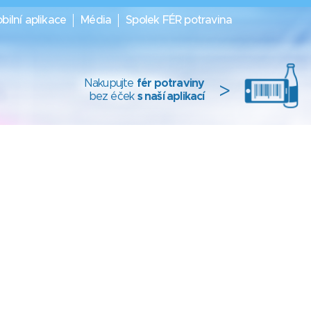
bilní aplikace
Média
Spolek FÉR potravina
Nakupujte
fér potraviny
>
bez éček
s naší aplikací