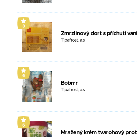
8
Zmrzlinový dort s příchutí van
Tipafrost, a.s.
6
Bobrrr
Tipafrost, a.s.
6
Mražený krém tvarohový protei