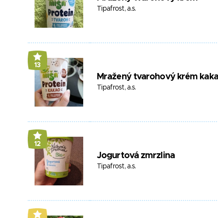
Tipafrost, a.s.
13
Mražený tvarohový krém kak
Tipafrost, a.s.
12
Jogurtová zmrzlina
Tipafrost, a.s.