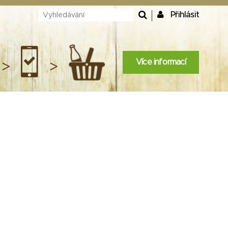
Přihlásit
Více informací
>
>