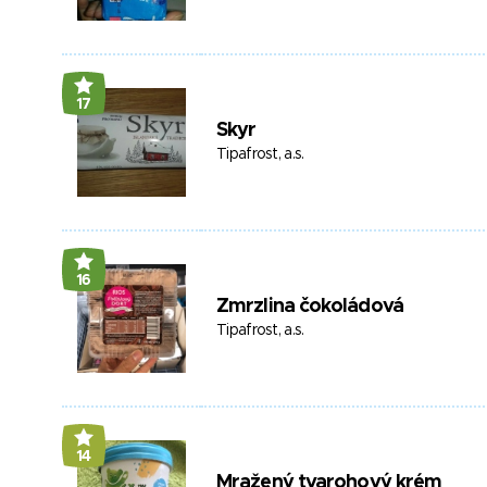
17
Skyr
Tipafrost, a.s.
16
Zmrzlina čokoládová
Tipafrost, a.s.
14
Mražený tvarohový krém