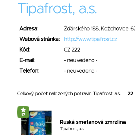
Tipafrost, a.s.
Adresa:
Žďárského 188, Kožichovice, 6
Webová stránka:
http://www.tipafrost.cz
Kód:
CZ 222
E-mail:
- neuvedeno -
Telefon:
- neuvedeno -
Celkový počet nalezených potravin Tipafrost, a.s. :
22
17
Ruská smetanová zmrzlina
Tipafrost, a.s.