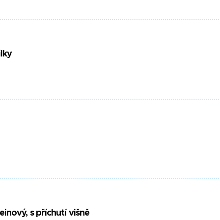
ilky
nový, s příchutí višně