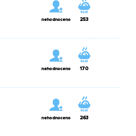
253
nehodnoceno
170
nehodnoceno
263
nehodnoceno