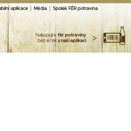
bilní aplikace
Média
Spolek FÉR potravina
Nakupujte
fér potraviny
>
bez éček
s naší aplikací