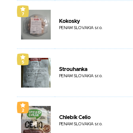
7
Kokosky
PENAM SLOVAKIA s.r.o.
5
Strouhanka
PENAM SLOVAKIA s.r.o.
2
Chlebík Celio
PENAM SLOVAKIA s.r.o.