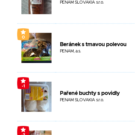
PENAM SLOVAKIA s.r.o.
0
Beránek s tmavou polevou
PENAM, a.s.
-1
Pařené buchty s povidly
PENAM SLOVAKIA s.r.o.