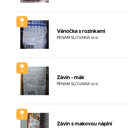
2
Vánočka s rozinkami
PENAM SLOVAKIA s.r.o.
1
Závin - mák
PENAM SLOVAKIA s.r.o.
1
Závin s makovou náplní