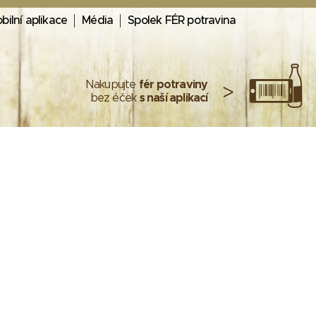
bilní aplikace
Média
Spolek FÉR potravina
Nakupujte
fér potraviny
>
bez éček
s naší aplikací