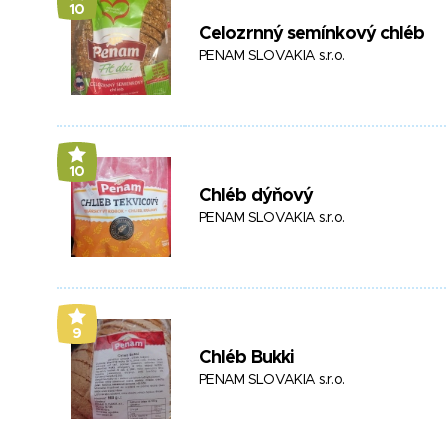
10
Celozrnný semínkový chléb
PENAM SLOVAKIA s.r.o.
10
Chléb dýňový
PENAM SLOVAKIA s.r.o.
9
Chléb Bukki
PENAM SLOVAKIA s.r.o.