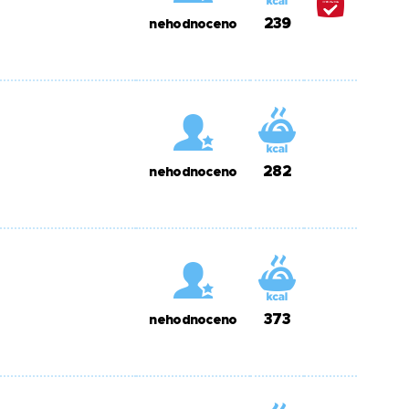
239
nehodnoceno
282
nehodnoceno
373
nehodnoceno