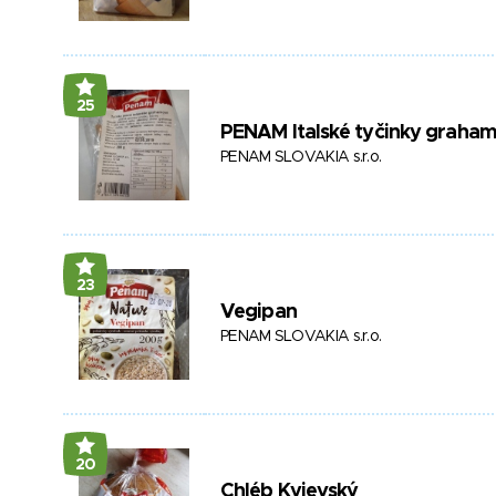
25
PENAM Italské tyčinky graha
PENAM SLOVAKIA s.r.o.
23
Vegipan
PENAM SLOVAKIA s.r.o.
20
Chléb Kyjevský