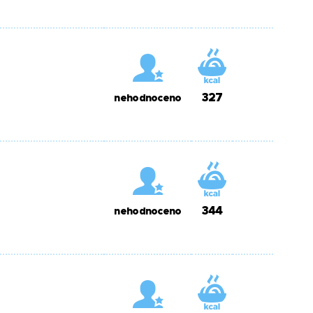
327
nehodnoceno
344
nehodnoceno