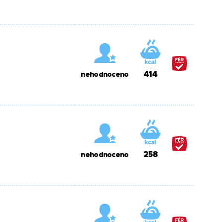
414
nehodnoceno
258
nehodnoceno