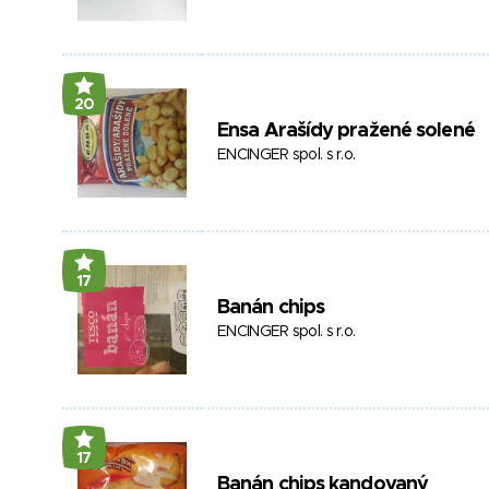
20
Ensa Arašídy pražené solené
ENCINGER spol. s r.o.
17
Banán chips
ENCINGER spol. s r.o.
17
Banán chips kandovaný