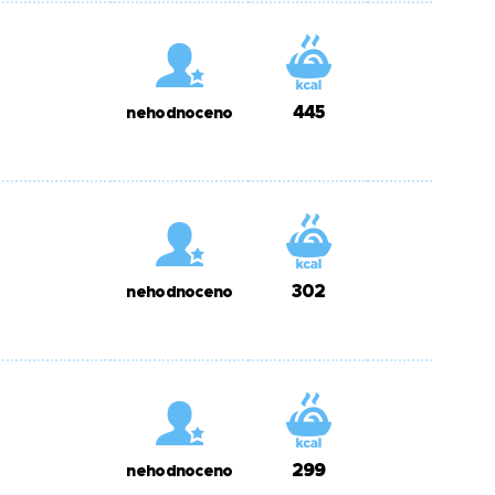
445
nehodnoceno
302
nehodnoceno
299
nehodnoceno