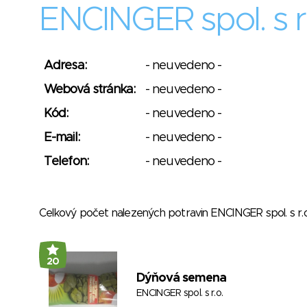
ENCINGER spol. s r.
Adresa:
- neuvedeno -
Webová stránka:
- neuvedeno -
Kód:
- neuvedeno -
E-mail:
- neuvedeno -
Telefon:
- neuvedeno -
Celkový počet nalezených potravin ENCINGER spol. s r.
20
Dýňová semena
ENCINGER spol. s r.o.