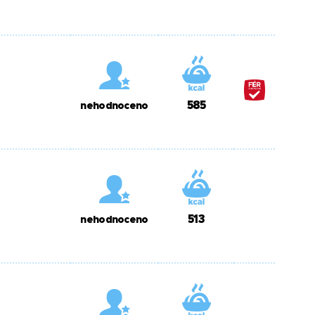
585
nehodnoceno
513
nehodnoceno