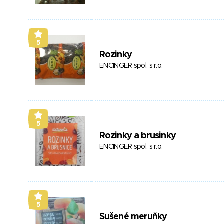
5
Rozinky
ENCINGER spol. s r.o.
5
Rozinky a brusinky
ENCINGER spol. s r.o.
5
Sušené meruňky