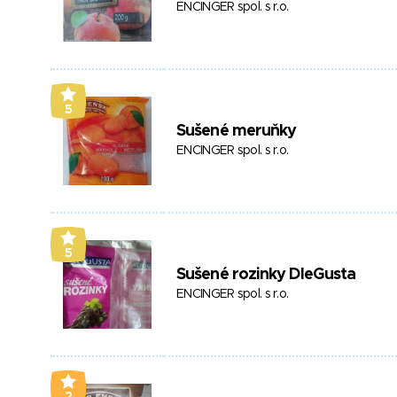
ENCINGER spol. s r.o.
5
Sušené meruňky
ENCINGER spol. s r.o.
5
Sušené rozinky DleGusta
ENCINGER spol. s r.o.