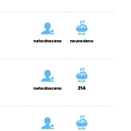
nehodnoceno
neuvedeno
314
nehodnoceno