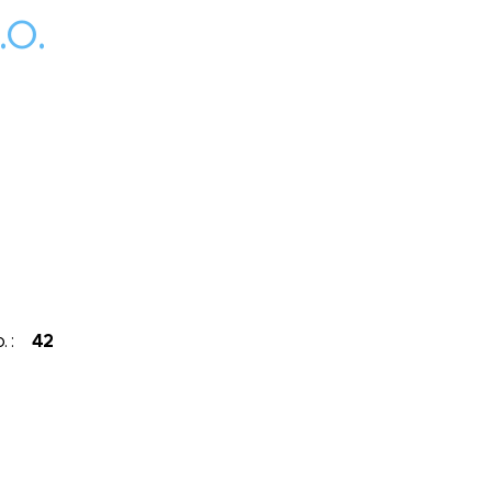
o.
o. :
42