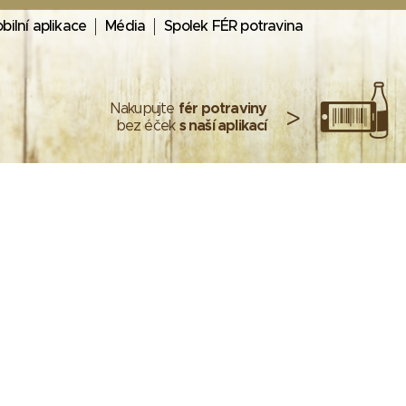
bilní aplikace
Média
Spolek FÉR potravina
Nakupujte
fér potraviny
>
bez éček
s naší aplikací