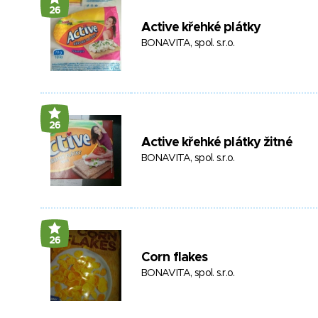
26
Active křehké plátky
BONAVITA, spol. s.r.o.
26
Active křehké plátky žitné
BONAVITA, spol. s.r.o.
26
Corn flakes
BONAVITA, spol. s.r.o.