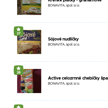
Křehké plátky - grahamové
BONAVITA, spol. s.r.o.
27
Sójové nudličky
BONAVITA, spol. s.r.o.
26
Active celozrnné chebíčky šp
BONAVITA, spol. s.r.o.