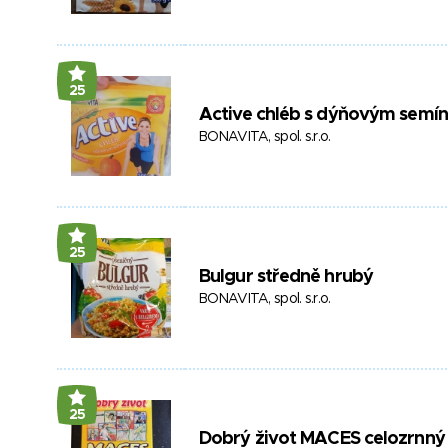
25
Active chléb s dýňovým semí
BONAVITA, spol. s.r.o.
25
Bulgur středně hrubý
BONAVITA, spol. s.r.o.
25
Dobrý život MACES celozrnný