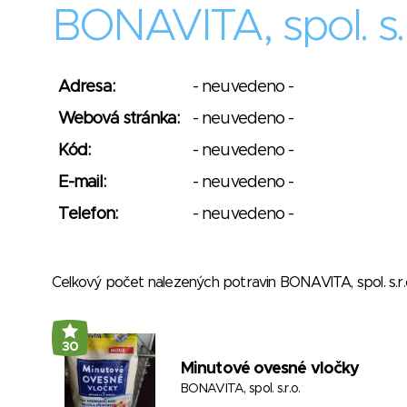
BONAVITA, spol. s.r
Adresa:
- neuvedeno -
Webová stránka:
- neuvedeno -
Kód:
- neuvedeno -
E-mail:
- neuvedeno -
Telefon:
- neuvedeno -
Celkový počet nalezených potravin BONAVITA, spol. s.r
30
Minutové ovesné vločky
BONAVITA, spol. s.r.o.