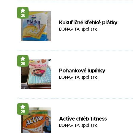
26
Kukuřičné křehké plátky
BONAVITA, spol. s.r.o.
26
Pohankové lupínky
BONAVITA, spol. s.r.o.
25
Active chléb fitness
BONAVITA, spol. s.r.o.