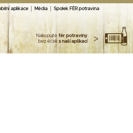
bilní aplikace
Média
Spolek FÉR potravina
Nakupujte
fér potraviny
>
bez éček
s naší aplikací