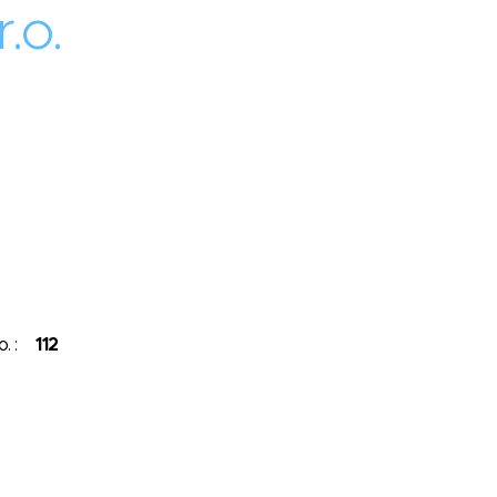
.o.
.o. :
112