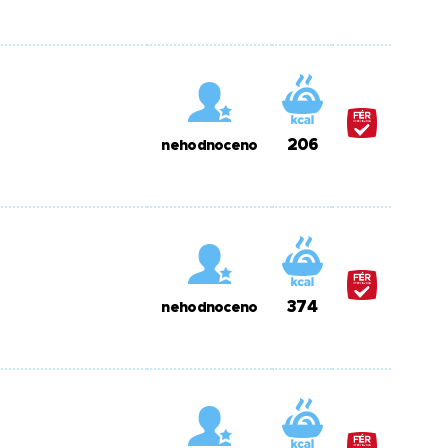
206
nehodnoceno
374
nehodnoceno