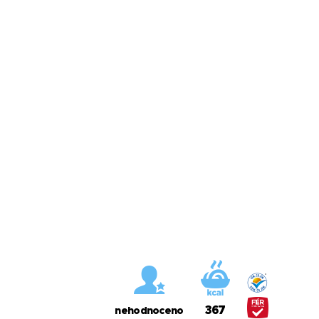
367
nehodnoceno