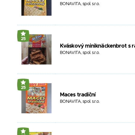
BONAVITA, spol. s.r.o.
25
Kváskový miniknäckenbrot s r
BONAVITA, spol. s.r.o.
25
Maces tradiční
BONAVITA, spol. s.r.o.