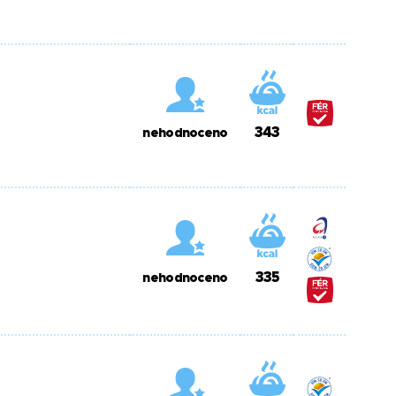
343
nehodnoceno
335
nehodnoceno