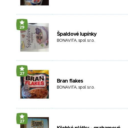
29
Špaldové lupínky
BONAVITA, spol. s.r.o.
27
Bran flakes
BONAVITA, spol. s.r.o.
27