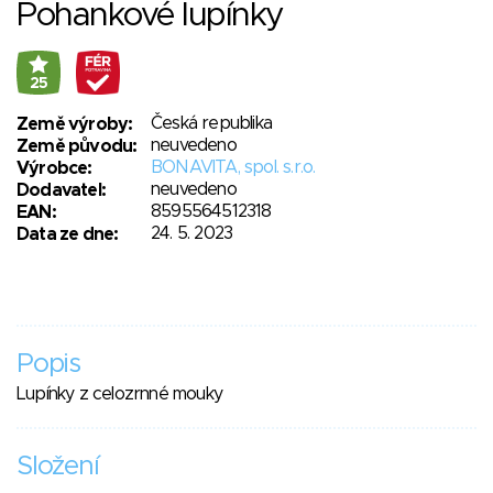
Pohankové lupínky
25
Česká republika
Země výroby:
neuvedeno
Země původu:
BONAVITA, spol. s.r.o.
Výrobce:
neuvedeno
Dodavatel:
8595564512318
EAN:
24. 5. 2023
Data ze dne:
Popis
Lupínky z celozrnné mouky
Složení