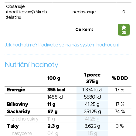
Obsahuje
(modifikovaný) škrob,
neobsahuje
0
želatinu
Celkem:
25
Jak hodnotíme? Podívejte se na náš systém hodnocení.
Nutriční hodnoty
1 porce
100 g
% DDD
375 g
Energie
356 kcal
1 334 kcal
17 %
1488 kJ
5580 kJ
Bílkoviny
11 g
41.25 g
17 %
Sacharidy
67 g
251.25 g
74 %
z toho cukry
11 g
41.25 g
Tuky
2.3 g
8.625 g
3 %
nasycené
0.4 g
1.5 g