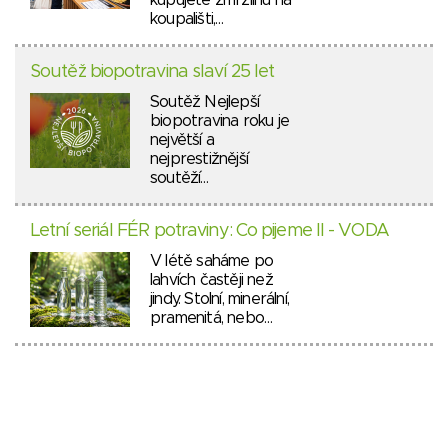
kupujete zmrzlinu na
koupališti,…
Soutěž biopotravina slaví 25 let
Soutěž Nejlepší
biopotravina roku je
největší a
nejprestižnější
soutěží…
Letní seriál FÉR potraviny: Co pijeme II - VODA
V létě saháme po
lahvích častěji než
jindy. Stolní, minerální,
pramenitá, nebo…