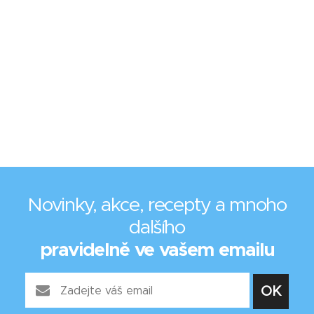
Novinky, akce, recepty a mnoho
dalšího
pravidelně ve vašem emailu