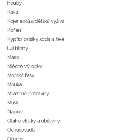
Houby
Káva
Kojenecká a dětská výživa
Koření
Kypřící prášky, soda a želé
Luštěniny
Maso
Mléčné výrobky
Mořské řasy
Mouka
Mražené potraviny
Müsli
Nápoje
Obilné vločky a obiloviny
Ochucovadla
Ořechy