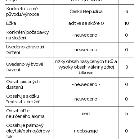
Konkrétní země
Česká Republika
6
původu/výrobce
Éčka
aditiva se skóre 0
10
Konkrétní požadavky
- neuvedeno -
0
na složení
Uvedeno zdravotní
- neuvedeno -
0
tvrzení
nízký obsah nasycených tuků a
Uvedeno výživové
vysoký obsah vlákniny, zdroj
3
tvrzení
bílkovin
Obsah přidaných
- neuvedeno -
0
dusitanů
Obsahuje složku
- neuvedeno -
0
"extrakt z droždí"
Obsah blíže
není
5
neurčeného aroma
Obsahuje palmový
olej/tuk/palmojádrový
neobsahuje
0
tuk