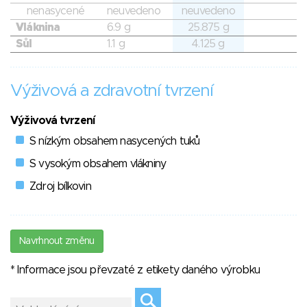
nenasycené
neuvedeno
neuvedeno
Vláknina
6.9 g
25.875 g
Sůl
1.1 g
4.125 g
Výživová a zdravotní tvrzení
Výživová tvrzení
S nízkým obsahem nasycených tuků
S vysokým obsahem vlákniny
Zdroj bílkovin
Navrhnout změnu
* Informace jsou převzaté z etikety daného výrobku