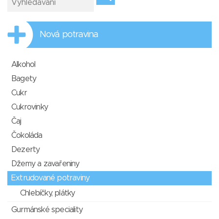
Nová potravina
Alkohol
Bagety
Cukr
Cukrovinky
Čaj
Čokoláda
Dezerty
Džemy a zavařeniny
Extrudované potraviny
Chlebíčky, plátky
Gurmánské speciality