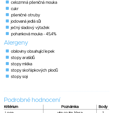
celozrnná pšeničná mouka
cukr
pšeničné otruby
jodovaná jedlá sůl
ječný sladový výtažek
pohanková mouka - 45,4%
Alergeny
obiloviny obsahující lepek
stopy arašídů
stopy mléka
stopy skořápkových plodů
stopy soji
Podrobné hodnocení
Kritérium
Poznámka
Body
Loga
vím co jím, klasa
1