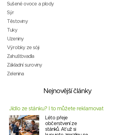
Sušené ovoce a plody
Sýr
Těstoviny
Tuky
Uzeniny
Výrobky ze sóji
Zahušťovadla
Základní suroviny
Zelenina
Nejnovější články
Jídlo ze stánku? I to můžete reklamovat
Léto přeje
občerstvení ze
stánků. Ať už si