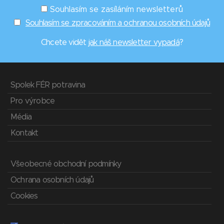
Souhlasím se zasíláním newsletterů
Souhlasím se zpracováním a ochranou osobních údajů
Chcete vidět
jak náš newsletter vypadá
?
Spolek FÉR potravina
Pro výrobce
Média
Kontakt
Všeobecné obchodní podmínky
Ochrana osobních údajů
Cookies