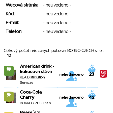
Webová stránka:
- neuvedeno -
Kód:
- neuvedeno -
E-mail:
- neuvedeno -
Telefon:
- neuvedeno -
Celkový počet nalezených potravin BORRO CZECH s.r.o. :
10
American drink -
20
kokosová šťáva
23
nehodnoceno
RLA Distribution
Services
Coca-Cola
10
Cherry
42
nehodnoceno
BORRO CZECH s.r.o.
Reese´s 3