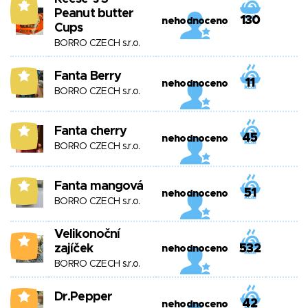
7
Peanut butter
130
nehodnoceno
Cups
BORRO CZECH s.r.o.
Fanta Berry
5
11
nehodnoceno
BORRO CZECH s.r.o.
Fanta cherry
5
45
nehodnoceno
BORRO CZECH s.r.o.
Fanta mangová
5
51
nehodnoceno
BORRO CZECH s.r.o.
Velikonoční
4
zajíček
532
nehodnoceno
BORRO CZECH s.r.o.
Dr.Pepper
2
42
nehodnoceno