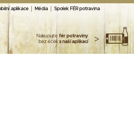
bilní aplikace
Média
Spolek FÉR potravina
Nakupujte
fér potraviny
>
bez éček
s naší aplikací