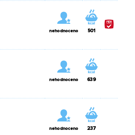
501
nehodnoceno
639
nehodnoceno
237
nehodnoceno