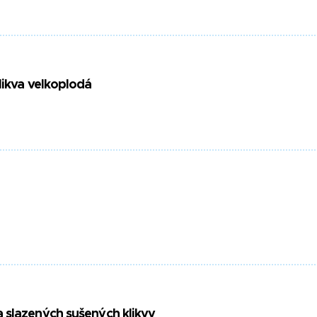
likva velkoplodá
 slazených sušených klikvy