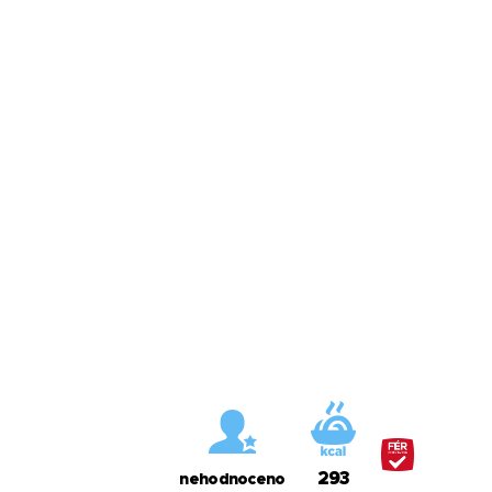
293
nehodnoceno