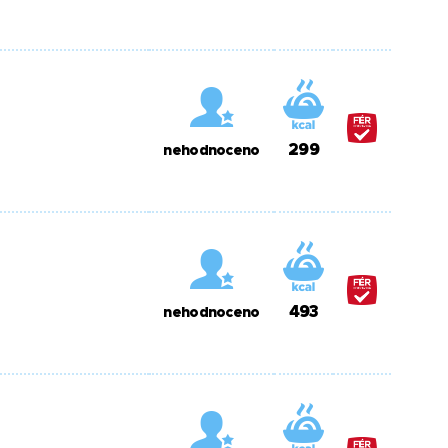
299
nehodnoceno
493
nehodnoceno