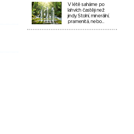
V létě saháme po
lahvích častěji než
jindy. Stolní, minerální,
pramenitá, nebo…