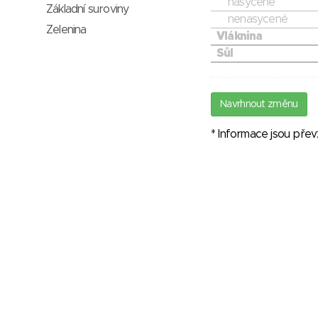
nasycené
Základní suroviny
nenasycené
Zelenina
Vláknina
Sůl
Navrhnout změnu
* Informace jsou pře