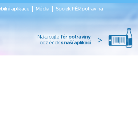
bilní aplikace
Média
Spolek FÉR potravina
Nakupujte
fér potraviny
>
bez éček
s naší aplikací