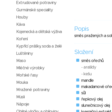
Extrudované potraviny
Gurmánské speciality
Houby
Káva
Popis
Kojenecká a dětská výživa
směs pražených a so
Koření
Kypřící prášky, soda a želé
Složení
Luštěniny
Maso
směs ořechů
- arašídy
Mléčné výrobky
- kešu
Mořské řasy
mandle
Mouka
makadamové ořec
Mražené potraviny
sůl
Müsli
řepkový olej
Nápoje
slunečnicový olej
Obilné vločky a obiloviny
kvasničný extrakt