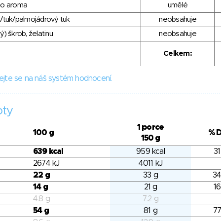
ho aroma
umělé
/tuk/palmojádrový tuk
neobsahuje
) škrob, želatinu
neobsahuje
Celkem:
ejte se na náš systém hodnocení.
oty
1 porce
100 g
% 
150 g
639 kcal
959 kcal
31
2674 kJ
4011 kJ
22 g
33 g
34
14 g
21 g
16
4.8 g
7.2 g
54 g
81 g
77