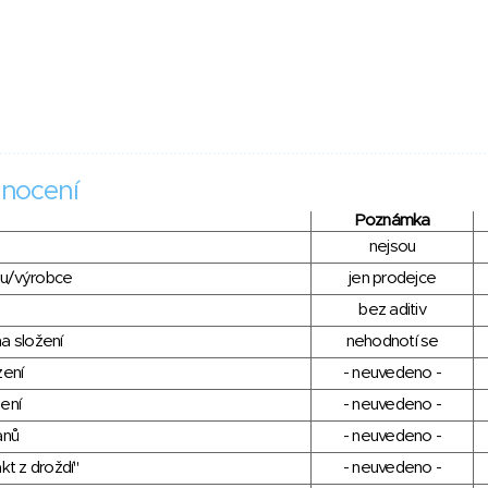
nocení
Poznámka
nejsou
du/výrobce
jen prodejce
bez aditiv
a složení
nehodnotí se
zení
- neuvedeno -
ení
- neuvedeno -
anů
- neuvedeno -
kt z droždí"
- neuvedeno -