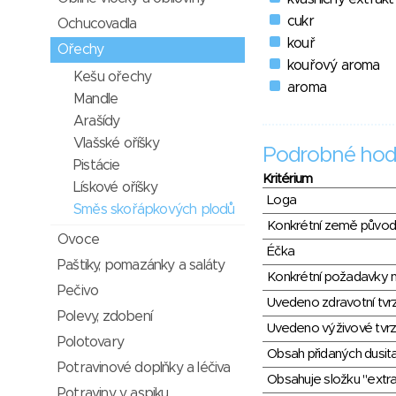
cukr
Ochucovadla
kouř
Ořechy
kouřový aroma
Kešu ořechy
aroma
Mandle
Arašídy
Vlašské oříšky
Podrobné hod
Pistácie
Kritérium
Lískové oříšky
Loga
Směs skořápkových plodů
Konkrétní země půvo
Ovoce
Éčka
Paštiky, pomazánky a saláty
Konkrétní požadavky n
Pečivo
Uvedeno zdravotní tvr
Polevy, zdobení
Uvedeno výživové tvrz
Polotovary
Obsah přidaných dusit
Potravinové doplňky a léčiva
Obsahuje složku "extra
Potraviny v aspiku