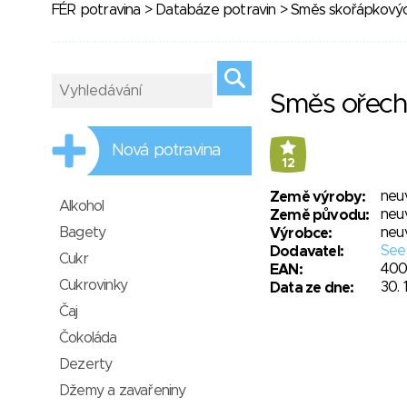
FÉR potravina
>
Databáze potravin
>
Směs skořápkovýc
Směs ořec
Nová potravina
12
neu
Země výroby:
Alkohol
neu
Země původu:
Bagety
neu
Výrobce:
See
Dodavatel:
Cukr
400
EAN:
Cukrovinky
30. 
Data ze dne:
Čaj
Čokoláda
Dezerty
Džemy a zavařeniny