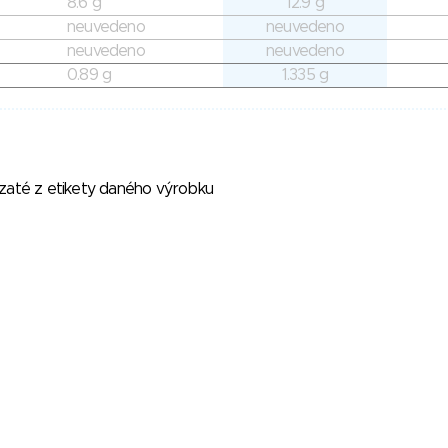
8.6 g
12.9 g
neuvedeno
neuvedeno
neuvedeno
neuvedeno
0.89 g
1.335 g
vzaté z etikety daného výrobku