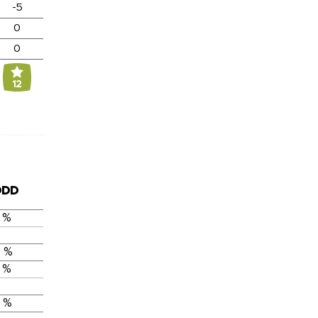
-5
0
0
12
DDD
 %
 %
 %
 %