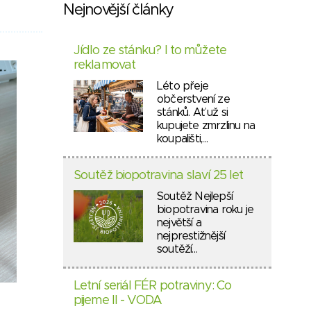
Nejnovější články
Jídlo ze stánku? I to můžete
reklamovat
Léto přeje
občerstvení ze
stánků. Ať už si
kupujete zmrzlinu na
koupališti,…
Soutěž biopotravina slaví 25 let
Soutěž Nejlepší
biopotravina roku je
největší a
nejprestižnější
soutěží…
Letní seriál FÉR potraviny: Co
pijeme II - VODA