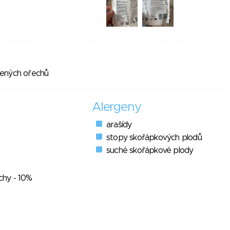
lených ořechů
Alergeny
arašídy
stopy skořápkových plodů
suché skořápkové plody
hy - 10%