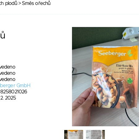
h plodů
> Směs ořechů
hů
vedeno
vedeno
vedeno
berger GmbH
8258021026
12. 2025