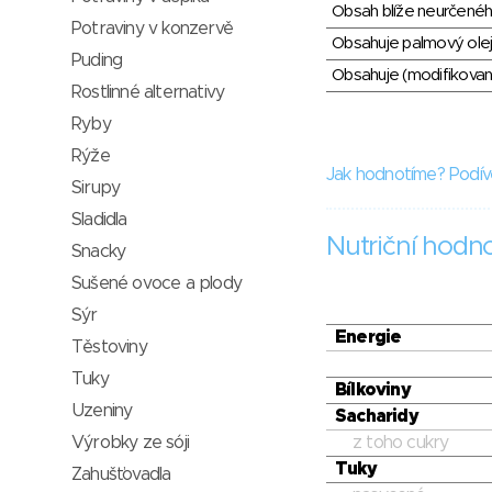
Obsah blíže neurčené
Potraviny v konzervě
Obsahuje palmový olej
Puding
Obsahuje (modifikovaný
Rostlinné alternativy
Ryby
Rýže
Jak hodnotíme? Podív
Sirupy
Sladidla
Nutriční hodn
Snacky
Sušené ovoce a plody
Sýr
Energie
Těstoviny
Tuky
Bílkoviny
Uzeniny
Sacharidy
Výrobky ze sóji
z toho cukry
Tuky
Zahušťovadla