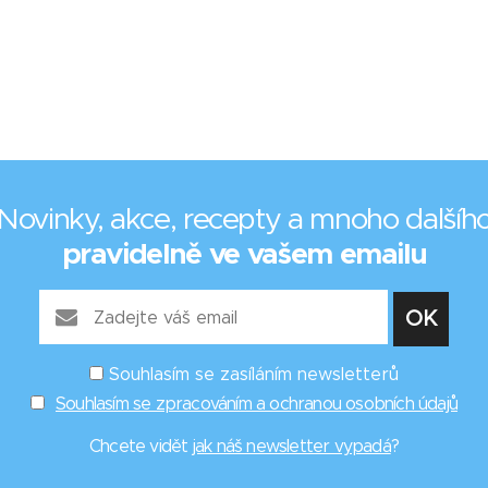
Novinky, akce, recepty a mnoho dalšíh
pravidelně ve vašem emailu
Souhlasím se zasíláním newsletterů
Souhlasím se zpracováním a ochranou osobních údajů
Chcete vidět
jak náš newsletter vypadá
?