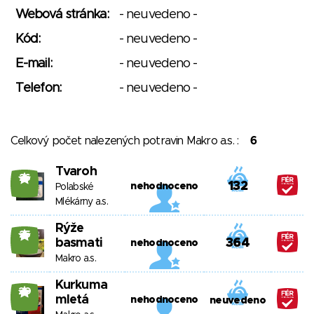
Webová stránka:
- neuvedeno -
Kód:
- neuvedeno -
E-mail:
- neuvedeno -
Telefon:
- neuvedeno -
Celkový počet nalezených potravin Makro a.s. :
6
Tvaroh
26
132
nehodnoceno
Polabské
Mlékárny a.s.
Rýže
25
basmati
364
nehodnoceno
Makro a.s.
Kurkuma
20
mletá
nehodnoceno
neuvedeno