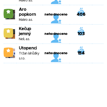
Makro a.s.
Aro
18
popkorn
406
nehodnoceno
Makro a.s.
Kečup
9
jemný
103
nehodnoceno
Neli, a.s.
Utopenci
4
154
nehodnoceno
Tržan lahůdky
s.r.o.