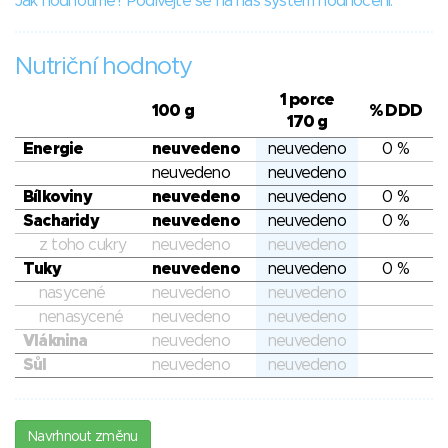
Jak hodnotíme? Podívejte se na náš systém hodnocení.
Nutriční hodnoty
1 porce
100 g
% DDD
170 g
Energie
neuvedeno
neuvedeno
0 %
neuvedeno
neuvedeno
Bílkoviny
neuvedeno
neuvedeno
0 %
Sacharidy
neuvedeno
neuvedeno
0 %
z toho cukry
neuvedeno
neuvedeno
Tuky
neuvedeno
neuvedeno
0 %
nasycené
neuvedeno
neuvedeno
nenasycené
neuvedeno
neuvedeno
Vláknina
neuvedeno
neuvedeno
Sůl
neuvedeno
neuvedeno
Navrhnout změnu