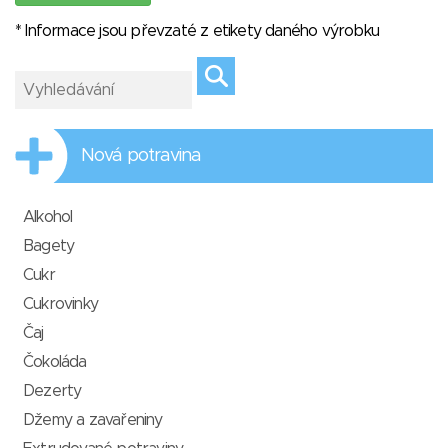
* Informace jsou převzaté z etikety daného výrobku
Nová potravina
Alkohol
Bagety
Cukr
Cukrovinky
Čaj
Čokoláda
Dezerty
Džemy a zavařeniny