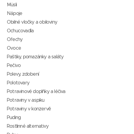
Müsli
Nápoje
Obilné vločky a obiloviny
Ochucovadla
Ořechy
Ovoce
Paštiky, pomazánky a saláty
Pečivo
Polevy, zdobení
Polotovary
Potravinové doplňky a léčiva
Potraviny v aspiku
Potraviny v konzervě
Puding
Rostlinné alternativy