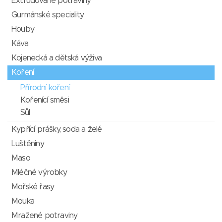
Extrudované potraviny
Gurmánské speciality
Houby
Káva
Kojenecká a dětská výživa
Koření
Přírodní koření
Kořenící směsi
Sůl
Kypřící prášky, soda a želé
Luštěniny
Maso
Mléčné výrobky
Mořské řasy
Mouka
Mražené potraviny