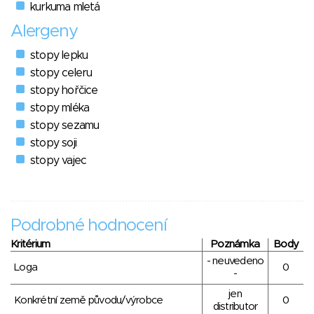
kurkuma mletá
Alergeny
stopy lepku
stopy celeru
stopy hořčice
stopy mléka
stopy sezamu
stopy soji
stopy vajec
Podrobné hodnocení
Kritérium
Poznámka
Body
- neuvedeno
Loga
0
-
jen
Konkrétní země původu/výrobce
0
distributor