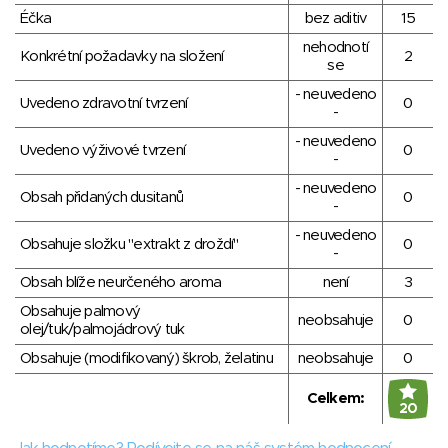
Éčka
bez aditiv
15
nehodnotí
Konkrétní požadavky na složení
2
se
- neuvedeno
Uvedeno zdravotní tvrzení
0
-
- neuvedeno
Uvedeno výživové tvrzení
0
-
- neuvedeno
Obsah přidaných dusitanů
0
-
- neuvedeno
Obsahuje složku "extrakt z droždí"
0
-
Obsah blíže neurčeného aroma
není
3
Obsahuje palmový
neobsahuje
0
olej/tuk/palmojádrový tuk
Obsahuje (modifikovaný) škrob, želatinu
neobsahuje
0
Celkem:
20