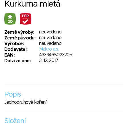
Kurkuma mletá
20
neuvedeno
Země výroby:
neuvedeno
Země původu:
neuvedeno
Výrobce:
Makro a.s.
Dodavatel:
4333465023205
EAN:
3. 12. 2017
Data ze dne:
Popis
Jednodruhové koření
Složení