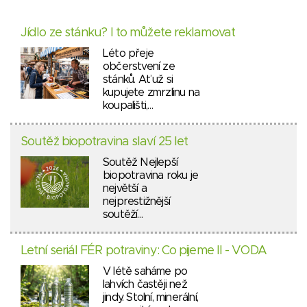
Jídlo ze stánku? I to můžete reklamovat
Léto přeje
občerstvení ze
stánků. Ať už si
kupujete zmrzlinu na
koupališti,…
Soutěž biopotravina slaví 25 let
Soutěž Nejlepší
biopotravina roku je
největší a
nejprestižnější
soutěží…
Letní seriál FÉR potraviny: Co pijeme II - VODA
V létě saháme po
lahvích častěji než
jindy. Stolní, minerální,