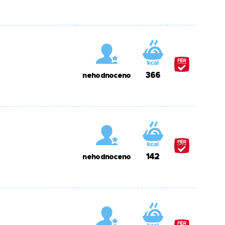
366
nehodnoceno
142
nehodnoceno