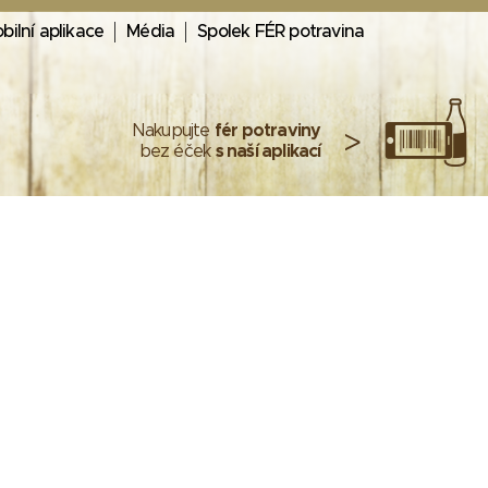
bilní aplikace
Média
Spolek FÉR potravina
Nakupujte
fér potraviny
>
bez éček
s naší aplikací