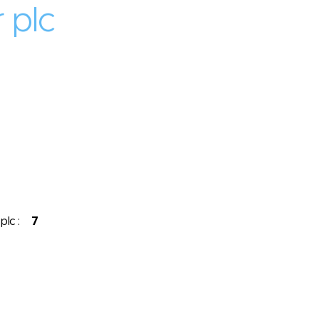
 plc
 plc :
7