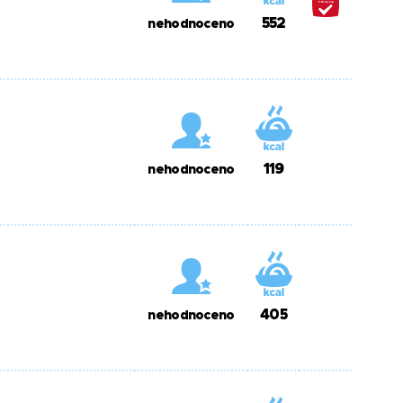
552
nehodnoceno
119
nehodnoceno
405
nehodnoceno