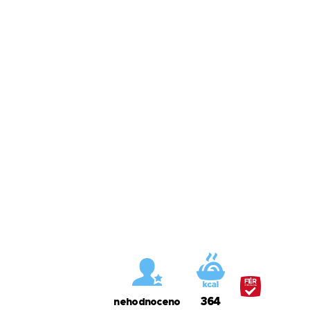
364
nehodnoceno