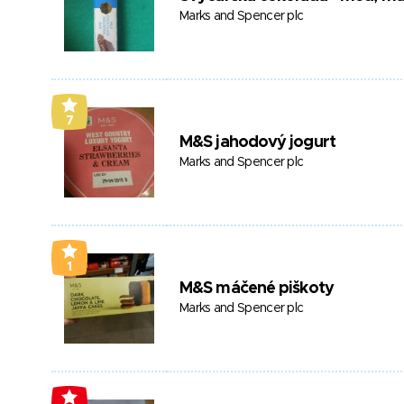
Marks and Spencer plc
7
M&S jahodový jogurt
Marks and Spencer plc
1
M&S máčené piškoty
Marks and Spencer plc