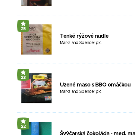
25
Tenké rýžové nudle
Marks and Spencer plc
23
Uzené maso s BBQ omáčkou
Marks and Spencer plc
22
Švýčarská čokoláda - med, ma