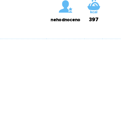
397
nehodnoceno