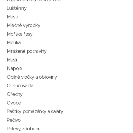
Luštěniny
Maso
Mléčné výrobky
Mořské řasy
Mouka
Mražené potraviny
Müsli
Nápoje
Obilné vločky a obiloviny
Ochucovadla
Ořechy
Ovoce
Paštiky, pomazánky a saláty
Pečivo
Polevy, zdobení