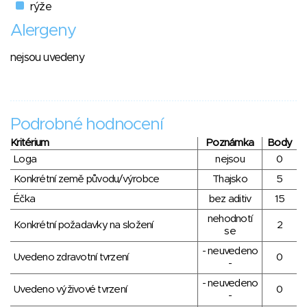
rýže
Alergeny
nejsou uvedeny
Podrobné hodnocení
Kritérium
Poznámka
Body
Loga
nejsou
0
Konkrétní země původu/výrobce
Thajsko
5
Éčka
bez aditiv
15
nehodnotí
Konkrétní požadavky na složení
2
se
- neuvedeno
Uvedeno zdravotní tvrzení
0
-
- neuvedeno
Uvedeno výživové tvrzení
0
-