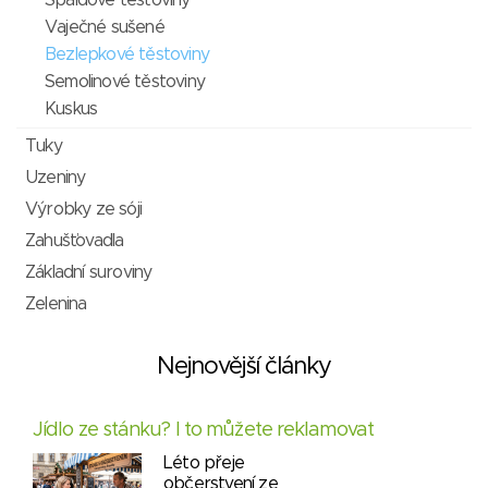
Špaldové těstoviny
Vaječné sušené
Bezlepkové těstoviny
Semolinové těstoviny
Kuskus
Tuky
Uzeniny
Výrobky ze sóji
Zahušťovadla
Základní suroviny
Zelenina
Nejnovější články
Jídlo ze stánku? I to můžete reklamovat
Léto přeje
občerstvení ze