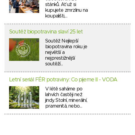
stánků. Ať už si
kupujete zmrzlinu na
koupališti,…
Soutěž biopotravina slaví 25 let
Soutěž Nejlepší
biopotravina roku je
největší a
nejprestižnější
soutěží…
Letní seriál FÉR potraviny: Co pijeme II - VODA
V létě saháme po
lahvích častěji než
jindy. Stolní, minerální,
pramenitá, nebo…