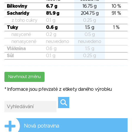
Bílkoviny
6.7 g
16.75 g
10 %
Sacharidy
81.9 g
204.75 g
91 %
z toho cukry
0.1 g
0.25 g
Tuky
0.6 g
1.5 g
1 %
nasycené
0.2 g
0.5 g
nenasycené
neuvedeno
neuvedeno
Vláknina
0.6 g
1.5 g
Sůl
0.1 g
0.25 g
Navrhnout změnu
* Informace jsou převzaté z etikety daného výrobku
Nová potravina