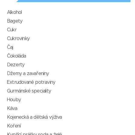
Alkohol
Bagety
Cukr
Cukrovinky
Čaj
Čokoláda
Dezerty
Džemy a zavařeniny
Extrudované potraviny
Gurmánské speciality
Houby
Káva
Kojenecká a dětská výživa
Koření
Kypřící prášky, soda a želé