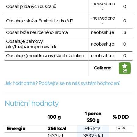
- neuvedeno
Obsah přidaných dusitanů
0
-
- neuvedeno
Obsahuje složku "extrakt z droždí"
0
-
Obsah blíže neurčeného aroma
neobsahuje
3
Obsahuje palmový
neobsahuje
0
olej/tuk/palmojádrový tuk
Obsahuje (modifikovaný) škrob, želatinu
neobsahuje
0
Celkem:
25
Jak hodnotíme? Podívejte se na náš systém hodnocení.
Nutriční hodnoty
1 porce
100 g
% DDD
250 g
Energie
366 kcal
916 kcal
18 %
1533 kJ
3832.5 kJ