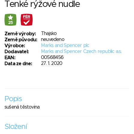
Tenké rýžové nudle
25
Thajsko
Země výroby:
neuvedeno
Země původu:
Marks and Spencer plc
Výrobce:
Marks and Spencer Czech republic a.s.
Dodavatel:
00568456
EAN:
27. 1. 2020
Data ze dne:
Popis
sušená těstovina
Složení