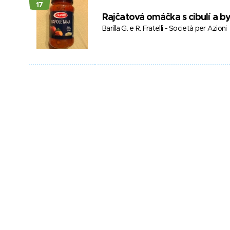
17
Rajčatová omáčka s cibulí a b
Barilla G. e R. Fratelli - Società per Azioni