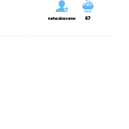
67
nehodnoceno