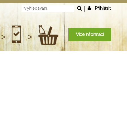
Přihlásit
Více informací
>
>