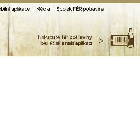
bilní aplikace
Média
Spolek FÉR potravina
Nakupujte
fér potraviny
>
bez éček
s naší aplikací