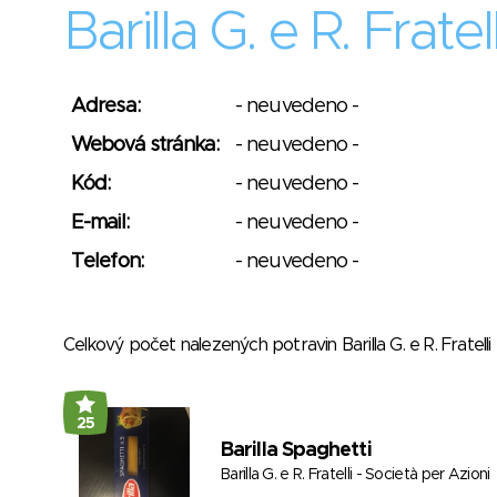
Barilla G. e R. Frate
Adresa:
- neuvedeno -
Webová stránka:
- neuvedeno -
Kód:
- neuvedeno -
E-mail:
- neuvedeno -
Telefon:
- neuvedeno -
Celkový počet nalezených potravin Barilla G. e R. Fratell
25
Barilla Spaghetti
Barilla G. e R. Fratelli - Società per Azioni