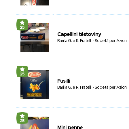
25
Capellini těstoviny
Barilla G. e R. Fratelli - Società per Azioni
25
Fusilli
Barilla G. e R. Fratelli - Società per Azioni
25
Mini penne