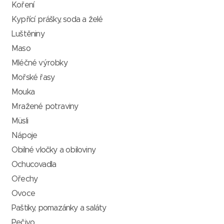
Koření
Kypřící prášky, soda a želé
Luštěniny
Maso
Mléčné výrobky
Mořské řasy
Mouka
Mražené potraviny
Müsli
Nápoje
Obilné vločky a obiloviny
Ochucovadla
Ořechy
Ovoce
Paštiky, pomazánky a saláty
Pečivo