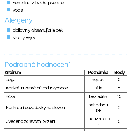
Semolina z tvrdé pšenice
voda
Alergeny
obiloviny obsahující lepek
stopy vajec
Podrobné hodnocení
Kritérium
Poznámka
Body
Loga
nejsou
0
Konkrétní země původu/výrobce
Itálie
5
Éčka
bez aditiv
15
nehodnotí
Konkrétní požadavky na složení
2
se
- neuvedeno
Uvedeno zdravotní tvrzení
0
-