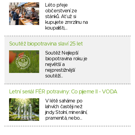
Léto přeje
občerstvení ze
stánků. Ať už si
kupujete zmrzlinu na
koupališti,…
Soutěž biopotravina slaví 25 let
Soutěž Nejlepší
biopotravina roku je
největší a
nejprestižnější
soutěží…
Letní seriál FÉR potraviny: Co pijeme II - VODA
V létě saháme po
lahvích častěji než
jindy. Stolní, minerální,
pramenitá, nebo…