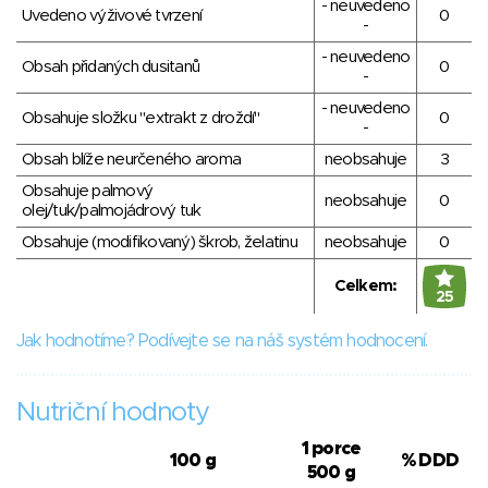
- neuvedeno
Uvedeno výživové tvrzení
0
-
- neuvedeno
Obsah přidaných dusitanů
0
-
- neuvedeno
Obsahuje složku "extrakt z droždí"
0
-
Obsah blíže neurčeného aroma
neobsahuje
3
Obsahuje palmový
neobsahuje
0
olej/tuk/palmojádrový tuk
Obsahuje (modifikovaný) škrob, želatinu
neobsahuje
0
Celkem:
25
Jak hodnotíme? Podívejte se na náš systém hodnocení.
Nutriční hodnoty
1 porce
100 g
% DDD
500 g