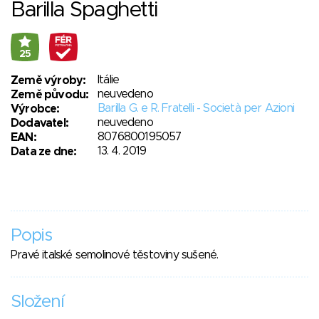
Barilla Spaghetti
25
Itálie
Země výroby:
neuvedeno
Země původu:
Barilla G. e R. Fratelli - Società per Azioni
Výrobce:
neuvedeno
Dodavatel:
8076800195057
EAN:
13. 4. 2019
Data ze dne:
Popis
Pravé italské semolinové těstoviny sušené.
Složení