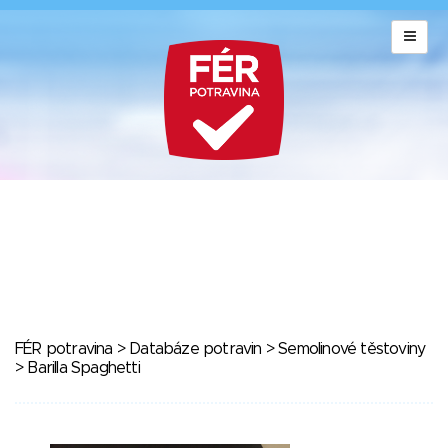
FÉR potravina
>
Databáze potravin
>
Semolinové těstoviny
> Barilla Spaghetti