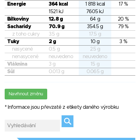
Energie
364 kcal
1 818 kcal
17 %
1521 kJ
7605 kJ
Bílkoviny
12.8 g
64 g
20 %
Sacharidy
70.9 g
354.5 g
79 %
z toho cukry
3.5 g
17.5 g
Tuky
2 g
10 g
3 %
nasycené
0.5 g
2.5 g
nenasycené
neuvedeno
neuvedeno
Vláknina
3 g
15 g
Sůl
0.013 g
0.065 g
Navrhnout změnu
* Informace jsou převzaté z etikety daného výrobku