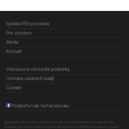
Spolek FÉR potravina
Pro výrobce
Média
Kontakt
Všeobecné obchodní podmínky
Ochrana osobních údajů
Cookies
Podpořte nás na Facebooku
Explicitně zakazujeme jakékoli použití části nebo celého obsahu těchto
stránek, jejich reprodukci, kopírování, úpravu a zvláště prezentaci na jiných