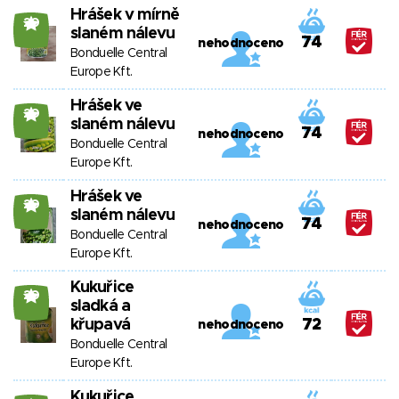
Hrášek v mírně
20
slaném nálevu
74
nehodnoceno
Bonduelle Central
Europe Kft.
Hrášek ve
20
slaném nálevu
74
nehodnoceno
Bonduelle Central
Europe Kft.
Hrášek ve
20
slaném nálevu
74
nehodnoceno
Bonduelle Central
Europe Kft.
Kukuřice
20
sladká a
křupavá
72
nehodnoceno
Bonduelle Central
Europe Kft.
Kukuřice