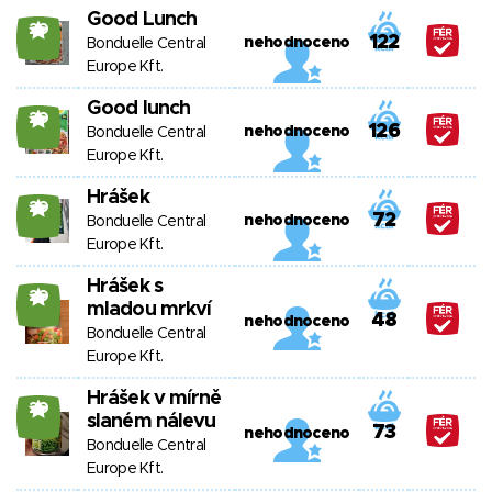
Good Lunch
20
122
nehodnoceno
Bonduelle Central
Europe Kft.
Good lunch
20
126
nehodnoceno
Bonduelle Central
Europe Kft.
Hrášek
20
72
nehodnoceno
Bonduelle Central
Europe Kft.
Hrášek s
20
mladou mrkví
48
nehodnoceno
Bonduelle Central
Europe Kft.
Hrášek v mírně
20
slaném nálevu
73
nehodnoceno
Bonduelle Central
Europe Kft.