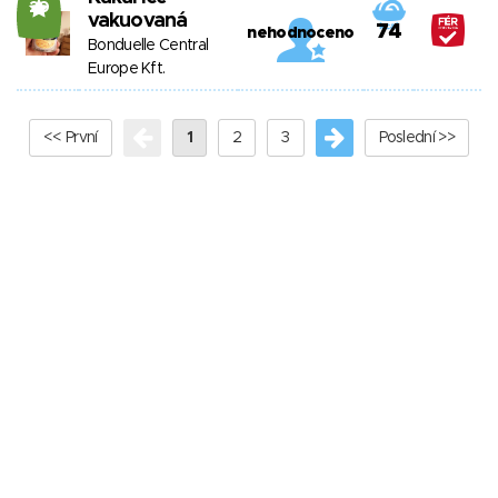
20
vakuovaná
74
nehodnoceno
Bonduelle Central
Europe Kft.
<< První
1
2
3
Poslední >>