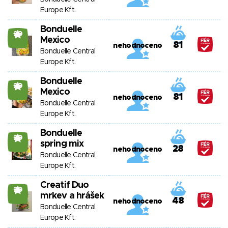
Europe Kft.
Bonduelle
20
Mexico
81
nehodnoceno
Bonduelle Central
Europe Kft.
Bonduelle
20
Mexico
81
nehodnoceno
Bonduelle Central
Europe Kft.
Bonduelle
20
spring mix
28
nehodnoceno
Bonduelle Central
Europe Kft.
Creatif Duo
20
mrkev a hrášek
48
nehodnoceno
Bonduelle Central
Europe Kft.