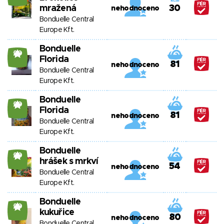
mražená
30
nehodnoceno
Bonduelle Central
Europe Kft.
Bonduelle
20
Florida
81
nehodnoceno
Bonduelle Central
Europe Kft.
Bonduelle
20
Florida
81
nehodnoceno
Bonduelle Central
Europe Kft.
Bonduelle
20
hrášek s mrkví
54
nehodnoceno
Bonduelle Central
Europe Kft.
Bonduelle
20
kukuřice
80
nehodnoceno
Bonduelle Central