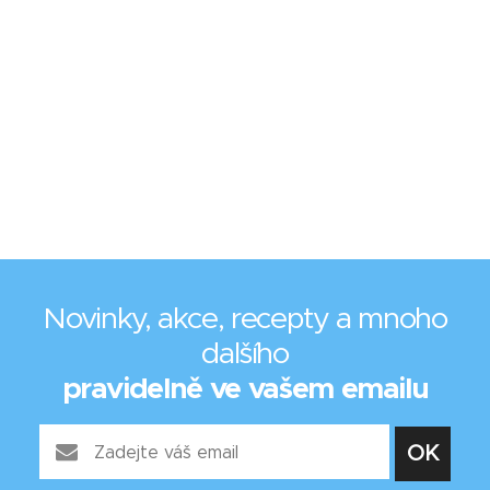
Novinky, akce, recepty a mnoho
dalšího
pravidelně ve vašem emailu