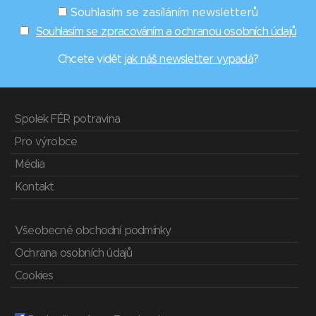
Souhlasím se zasíláním newsletterů
Souhlasím se zpracováním a ochranou osobních údajů
Chcete vidět
jak náš newsletter vypadá
?
Spolek FÉR potravina
Pro výrobce
Média
Kontakt
Všeobecné obchodní podmínky
Ochrana osobních údajů
Cookies