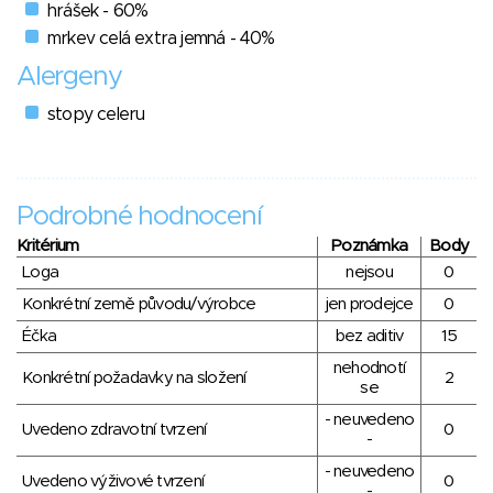
hrášek - 60%
mrkev celá extra jemná - 40%
Alergeny
stopy celeru
Podrobné hodnocení
Kritérium
Poznámka
Body
Loga
nejsou
0
Konkrétní země původu/výrobce
jen prodejce
0
Éčka
bez aditiv
15
nehodnotí
Konkrétní požadavky na složení
2
se
- neuvedeno
Uvedeno zdravotní tvrzení
0
-
- neuvedeno
Uvedeno výživové tvrzení
0
-