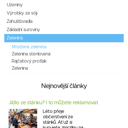
Uzeniny
Výrobky ze sóji
Zahušťovadla
Základní suroviny
Zelenina
Mražená zelenina
Zelenina sterilovaná
Rajčatový protlak
Zelenina
Nejnovější články
Jídlo ze stánku? I to můžete reklamovat
Léto přeje
občerstvení ze
stánků. Ať už si
kupujete zmrzlinu na