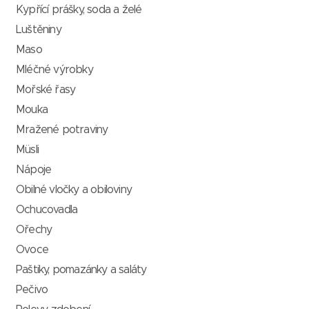
Kypřící prášky, soda a želé
Luštěniny
Maso
Mléčné výrobky
Mořské řasy
Mouka
Mražené potraviny
Müsli
Nápoje
Obilné vločky a obiloviny
Ochucovadla
Ořechy
Ovoce
Paštiky, pomazánky a saláty
Pečivo