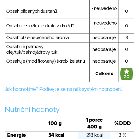
- neuvedeno
Obsah přidaných dusitanů
0
-
- neuvedeno
Obsahuje složku "extrakt z droždí"
0
-
Obsah blíže neurčeného aroma
neobsahuje
3
Obsahuje palmový
neobsahuje
0
olej/tuk/palmojádrový tuk
Obsahuje (modifikovaný) škrob, želatinu
neobsahuje
0
Celkem:
20
Jak hodnotíme? Podívejte se na náš systém hodnocení.
Nutriční hodnoty
1 porce
100 g
% DDD
400 g
Energie
54 kcal
218 kcal
3 %