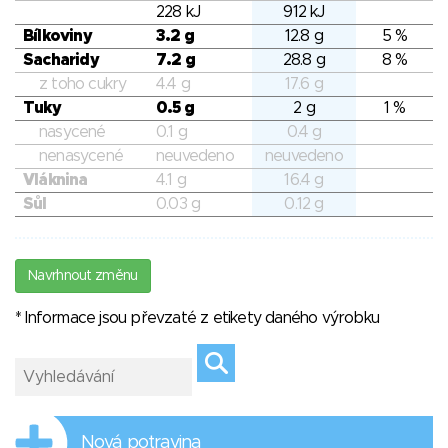
228 kJ
912 kJ
Bílkoviny
3.2 g
12.8 g
5 %
Sacharidy
7.2 g
28.8 g
8 %
z toho cukry
4.4 g
17.6 g
Tuky
0.5 g
2 g
1 %
nasycené
0.1 g
0.4 g
nenasycené
neuvedeno
neuvedeno
Vláknina
4.1 g
16.4 g
Sůl
0.03 g
0.12 g
Navrhnout změnu
* Informace jsou převzaté z etikety daného výrobku
Nová potravina