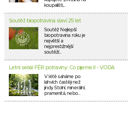
koupališti,…
Soutěž biopotravina slaví 25 let
Soutěž Nejlepší
biopotravina roku je
největší a
nejprestižnější
soutěží…
Letní seriál FÉR potraviny: Co pijeme II - VODA
V létě saháme po
lahvích častěji než
jindy. Stolní, minerální,
pramenitá, nebo…