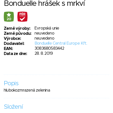
Bonduelle hrášek s mrkví
20
Evropská unie
Země výroby:
neuvedeno
Země původu:
neuvedeno
Výrobce:
Bonduelle Central Europe Kft.
Dodavatel:
3083680583442
EAN:
28. 8. 2019
Data ze dne:
Popis
hlubokozmrazená zelenina
Složení