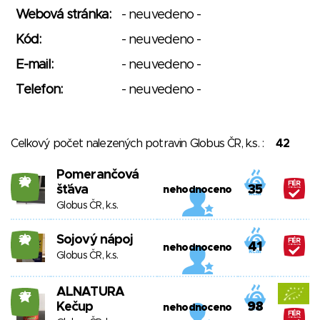
Webová stránka:
- neuvedeno -
Kód:
- neuvedeno -
E-mail:
- neuvedeno -
Telefon:
- neuvedeno -
Celkový počet nalezených potravin Globus ČR, k.s. :
42
Pomerančová
29
šťáva
35
nehodnoceno
Globus ČR, k.s.
Sojový nápoj
29
41
nehodnoceno
Globus ČR, k.s.
ALNATURA
27
Kečup
98
nehodnoceno