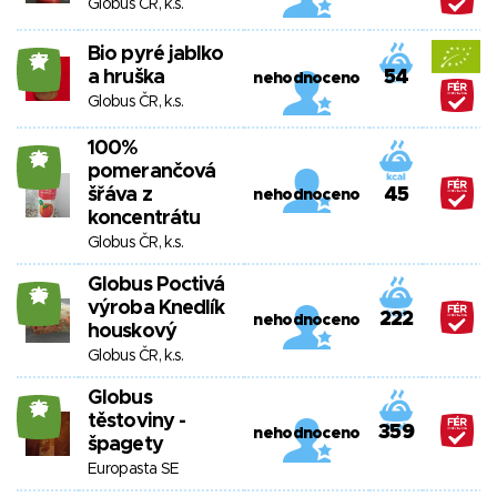
Globus ČR, k.s.
Bio pyré jablko
27
a hruška
54
nehodnoceno
Globus ČR, k.s.
100%
26
pomerančová
šřáva z
45
nehodnoceno
koncentrátu
Globus ČR, k.s.
Globus Poctivá
26
výroba Knedlík
222
nehodnoceno
houskový
Globus ČR, k.s.
Globus
26
těstoviny -
359
nehodnoceno
špagety
Europasta SE