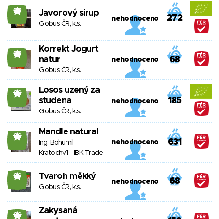
26
Javorový sirup
272
nehodnoceno
Globus ČR, k.s.
Korrekt Jogurt
26
natur
68
nehodnoceno
Globus ČR, k.s.
Losos uzený za
26
studena
185
nehodnoceno
Globus ČR, k.s.
Mandle natural
26
631
nehodnoceno
Ing. Bohumil
Kratochvíl - IBK Trade
Tvaroh měkký
26
68
nehodnoceno
Globus ČR, k.s.
Zakysaná
26