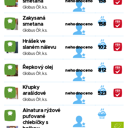
smetana
158
nehodnoceno
Globus ČR, k.s.
Zakysaná
26
smetana
158
nehodnoceno
Globus ČR, k.s.
Hrášek ve
25
slaném nálevu
102
nehodnoceno
Globus ČR, k.s.
Řepkový olej
25
812
nehodnoceno
Globus ČR, k.s.
Křupky
24
arašídové
523
nehodnoceno
Globus ČR, k.s.
Alnatura rýžové
23
pufované
chlebíčky s