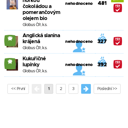
hořkou
481
nehodnoceno
čokoládou a
pomerančovým
olejem bio
Globus ČR, k.s.
Anglická slanina
23
krájená
327
nehodnoceno
Globus ČR, k.s.
Kukuřičné
21
lupínky
392
nehodnoceno
Globus ČR, k.s.
<< První
1
2
3
Poslední >>