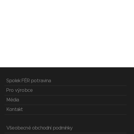
Spolek FÉR potravina
Pro výrobce
Média
Kontakt
Všeobecné obchodní podmínky