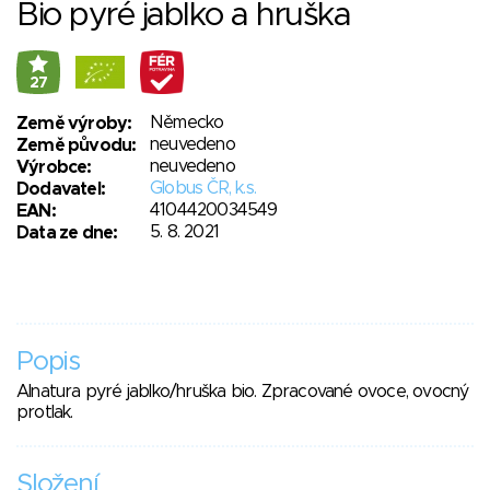
Bio pyré jablko a hruška
27
Německo
Země výroby:
neuvedeno
Země původu:
neuvedeno
Výrobce:
Globus ČR, k.s.
Dodavatel:
4104420034549
EAN:
5. 8. 2021
Data ze dne:
Popis
Alnatura pyré jablko/hruška bio. Zpracované ovoce, ovocný
protlak.
Složení