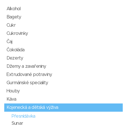
Alkohol
Bagety
Cukr
Cukrovinky
Čaj
Čokoláda
Dezerty
Džemy a zavařeniny
Extrudované potraviny
Gurmánské speciality
Houby
Káva
Kojenecká a dětská výživa
Přesnídávka
Sunar