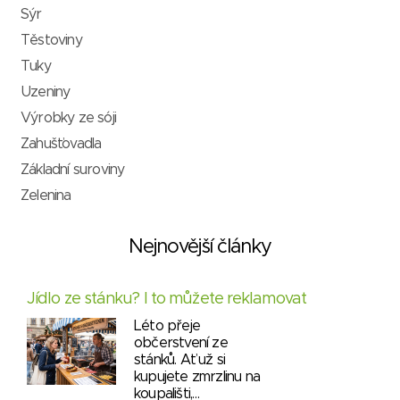
Sýr
Těstoviny
Tuky
Uzeniny
Výrobky ze sóji
Zahušťovadla
Základní suroviny
Zelenina
Nejnovější články
Jídlo ze stánku? I to můžete reklamovat
Léto přeje
občerstvení ze
stánků. Ať už si
kupujete zmrzlinu na
koupališti,…