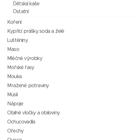
Dětská kaše
Ostatní
Koření
Kypřící prášky, soda a želé
Luštěniny
Maso
Mléčné výrobky
Mořské řasy
Mouka
Mražené potraviny
Müsli
Nápoje
Obilné vločky a obiloviny
Ochucovadla
Ořechy