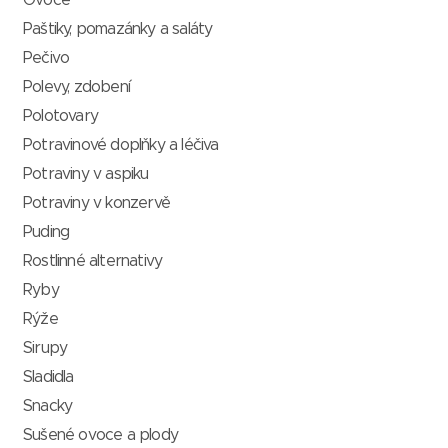
Ovoce
Paštiky, pomazánky a saláty
Pečivo
Polevy, zdobení
Polotovary
Potravinové doplňky a léčiva
Potraviny v aspiku
Potraviny v konzervě
Puding
Rostlinné alternativy
Ryby
Rýže
Sirupy
Sladidla
Snacky
Sušené ovoce a plody