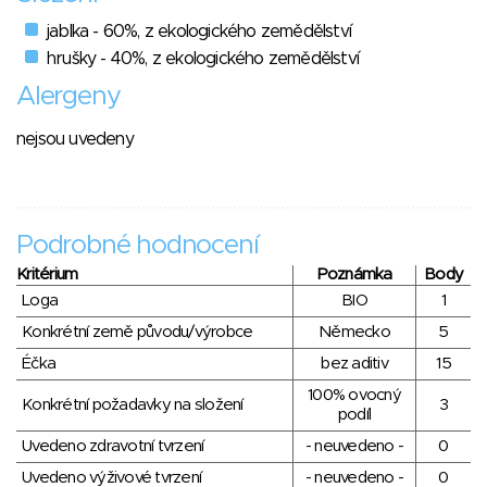
jablka - 60%, z ekologického zemědělství
hrušky - 40%, z ekologického zemědělství
Alergeny
nejsou uvedeny
Podrobné hodnocení
Kritérium
Poznámka
Body
Loga
BIO
1
Konkrétní země původu/výrobce
Německo
5
Éčka
bez aditiv
15
100% ovocný
Konkrétní požadavky na složení
3
podíl
Uvedeno zdravotní tvrzení
- neuvedeno -
0
Uvedeno výživové tvrzení
- neuvedeno -
0