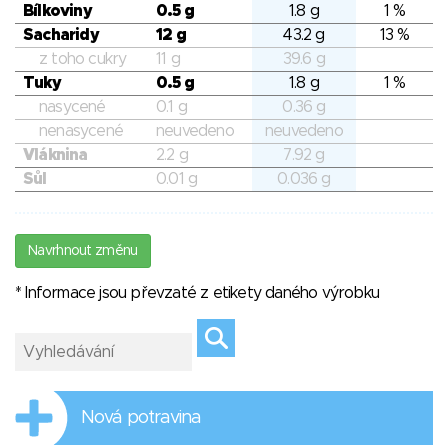
Bílkoviny
0.5 g
1.8 g
1 %
Sacharidy
12 g
43.2 g
13 %
z toho cukry
11 g
39.6 g
Tuky
0.5 g
1.8 g
1 %
nasycené
0.1 g
0.36 g
nenasycené
neuvedeno
neuvedeno
Vláknina
2.2 g
7.92 g
Sůl
0.01 g
0.036 g
Navrhnout změnu
* Informace jsou převzaté z etikety daného výrobku
Nová potravina