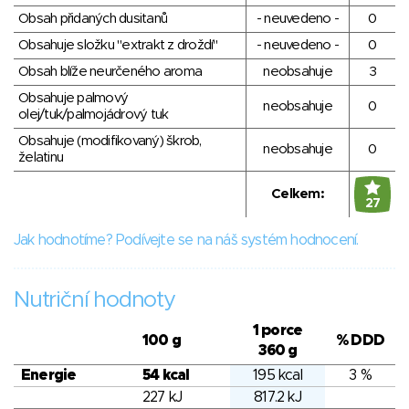
Obsah přidaných dusitanů
- neuvedeno -
0
Obsahuje složku "extrakt z droždí"
- neuvedeno -
0
Obsah blíže neurčeného aroma
neobsahuje
3
Obsahuje palmový
neobsahuje
0
olej/tuk/palmojádrový tuk
Obsahuje (modifikovaný) škrob,
neobsahuje
0
želatinu
Celkem:
27
Jak hodnotíme? Podívejte se na náš systém hodnocení.
Nutriční hodnoty
1 porce
100 g
% DDD
360 g
Energie
54 kcal
195 kcal
3 %
227 kJ
817.2 kJ