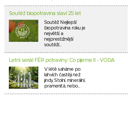
Soutěž biopotravina slaví 25 let
Soutěž Nejlepší
biopotravina roku je
největší a
nejprestižnější
soutěží…
Letní seriál FÉR potraviny: Co pijeme II - VODA
V létě saháme po
lahvích častěji než
jindy. Stolní, minerální,
pramenitá, nebo…