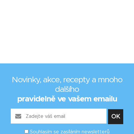
Novinky, akce, recepty a mnoho
dalšího
pravidelně ve vašem emailu
Souhlasím se zasíláním newsletterů