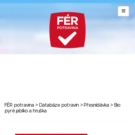
FÉR potravina
>
Databáze potravin
>
Přesnídávka
> Bio
pyré jablko a hruška