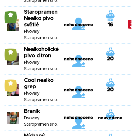
Staropramen s.r.o.
Staropramen
21
Nealko pivo
světlé
16
nehodnoceno
Pivovary
Staropramen s.r.o.
Nealkoholické
10
pivo citron
20
nehodnoceno
Pivovary
Staropramen s.r.o.
Cool nealko
6
grep
20
nehodnoceno
Pivovary
Staropramen s.r.o.
Braník
nehodnoceno
Pivovary
neuvedeno
Staropramen s.r.o.