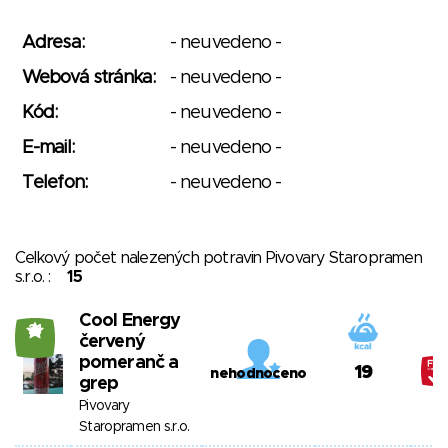
Adresa:
- neuvedeno -
Webová stránka:
- neuvedeno -
Kód:
- neuvedeno -
E-mail:
- neuvedeno -
Telefon:
- neuvedeno -
Celkový počet nalezených potravin Pivovary Staropramen
s.r.o. :
15
Cool Energy
21
červený
pomeranč a
19
nehodnoceno
grep
Pivovary
Staropramen s.r.o.