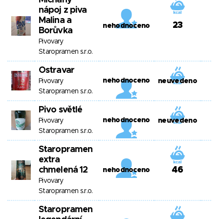
Míchaný
nápoj z piva
Malina a
23
nehodnoceno
Borůvka
Pivovary
Staropramen s.r.o.
Ostravar
nehodnoceno
Pivovary
neuvedeno
Staropramen s.r.o.
Pivo světlé
nehodnoceno
Pivovary
neuvedeno
Staropramen s.r.o.
Staropramen
extra
chmelená 12
46
nehodnoceno
Pivovary
Staropramen s.r.o.
Staropramen