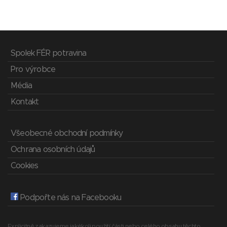
Spolek FÉR potravina
Pro výrobce
Média
Kontakt
Všeobecné obchodní podmínky
Ochrana osobních údajů
Cookies
Podpořte nás na Facebooku
Explicitně zakazujeme jakékoli použití části nebo celého obsahu těchto