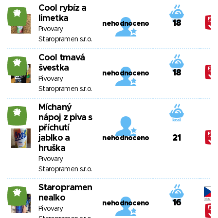
Cool rybíz a
21
limetka
18
nehodnoceno
Pivovary
Staropramen s.r.o.
Cool tmavá
21
švestka
18
nehodnoceno
Pivovary
Staropramen s.r.o.
Míchaný
21
nápoj z piva s
příchutí
jablko a
21
nehodnoceno
hruška
Pivovary
Staropramen s.r.o.
Staropramen
21
nealko
16
nehodnoceno
Pivovary