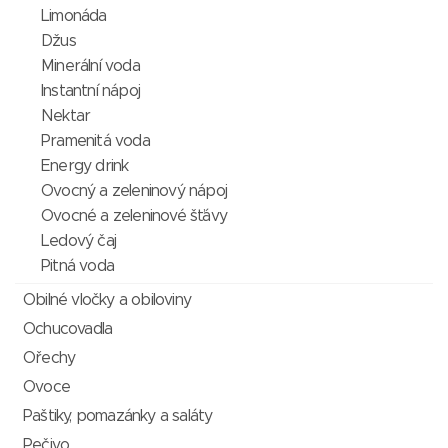
Limonáda
Džus
Minerální voda
Instantní nápoj
Nektar
Pramenitá voda
Energy drink
Ovocný a zeleninový nápoj
Ovocné a zeleninové šťávy
Ledový čaj
Pitná voda
Obilné vločky a obiloviny
Ochucovadla
Ořechy
Ovoce
Paštiky, pomazánky a saláty
Pečivo