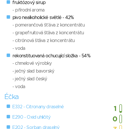
fruktózový sirup
- přírodní aroma
pivo nealkoholické světlé - 42%
- pomerančová št'áva z koncentrátu
- grapefruitová šťáva z koncentrátu
- citrónová šťáva z koncentrátu
- voda
rekonstituovaná ochucující složka - 54%
- chmelové výrobky
- ječný slad bavorský
- ječný slad český
- voda
Éčka
E332 - Citronany draselné
E290 - Oxid uhličitý
E202 - Sorban draselný