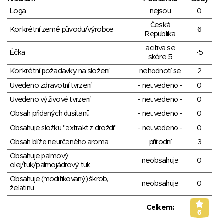
Loga
nejsou
0
Česká
Konkrétní země původu/výrobce
6
Republika
aditiva se
Éčka
-5
skóre 5
Konkrétní požadavky na složení
nehodnotí se
2
Uvedeno zdravotní tvrzení
- neuvedeno -
0
Uvedeno výživové tvrzení
- neuvedeno -
0
Obsah přidaných dusitanů
- neuvedeno -
0
Obsahuje složku "extrakt z droždí"
- neuvedeno -
0
Obsah blíže neurčeného aroma
přírodní
3
Obsahuje palmový
neobsahuje
0
olej/tuk/palmojádrový tuk
Obsahuje (modifikovaný) škrob,
neobsahuje
0
želatinu
Celkem:
6