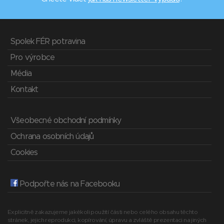
Spolek FÉR potravina
Pro výrobce
Média
Kontakt
Všeobecné obchodní podmínky
Ochrana osobních údajů
Cookies
Podpořte nás na Facebooku
Explicitně zakazujeme jakékoli použití části nebo celého obsahu těchto
stránek, jejich reprodukci, kopírování, úpravu a zvláště prezentaci na jiných