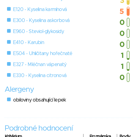
E120 - Kyselina karmínová
E300 - Kyselina askorbová
E960 - Steviol-glykosidy
E410 - Karubin
E504 - Uhličitany hořečnaté
E327 - Mléčnan vápenatý
E330 - Kyselina citronová
Alergeny
obiloviny obsahující lepek
Podrobné hodnocení
Kritérium
Poznámka
Body