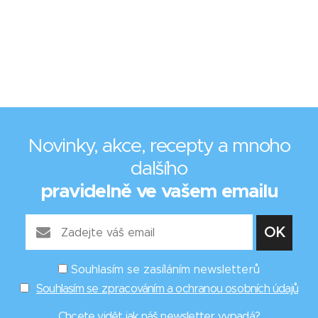
Novinky, akce, recepty a mnoho
dalšího
pravidelně ve vašem emailu
Souhlasím se zasíláním newsletterů
Souhlasím se zpracováním a ochranou osobních údajů
Chcete vidět
jak náš newsletter vypadá
?