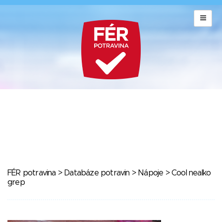
FÉR potravina
>
Databáze potravin
>
Nápoje
> Cool nealko
grep