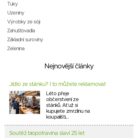
Tuky
Uzeniny
Výrobky ze sóji
Zahušťovadla
Základní suroviny
Zelenina
Nejnovější články
Jídlo ze stánku? I to můžete reklamovat
Léto přeje
občerstvení ze
stánků. Ať už si
kupujete zmrzlinu na
koupališti,…
Soutěž biopotravina slaví 25 let