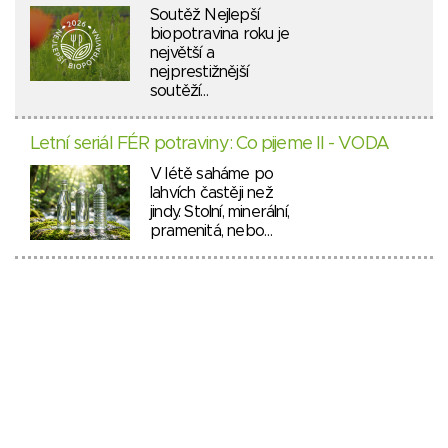
Soutěž Nejlepší
biopotravina roku je
největší a
nejprestižnější
soutěží…
Letní seriál FÉR potraviny: Co pijeme II - VODA
V létě saháme po
lahvích častěji než
jindy. Stolní, minerální,
pramenitá, nebo…