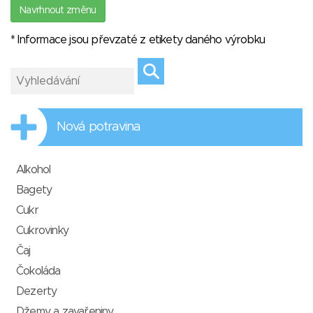
Navrhnout změnu
* Informace jsou převzaté z etikety daného výrobku
Nová potravina
Alkohol
Bagety
Cukr
Cukrovinky
Čaj
Čokoláda
Dezerty
Džemy a zavařeniny