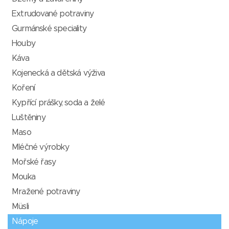
Extrudované potraviny
Gurmánské speciality
Houby
Káva
Kojenecká a dětská výživa
Koření
Kypřící prášky, soda a želé
Luštěniny
Maso
Mléčné výrobky
Mořské řasy
Mouka
Mražené potraviny
Müsli
Nápoje