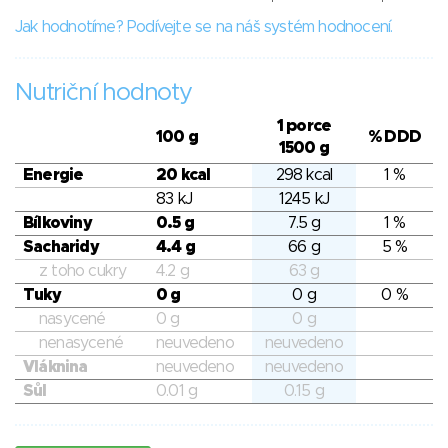
Jak hodnotíme? Podívejte se na náš systém hodnocení.
Nutriční hodnoty
1 porce
100 g
% DDD
1500 g
Energie
20 kcal
298 kcal
1 %
83 kJ
1245 kJ
Bílkoviny
0.5 g
7.5 g
1 %
Sacharidy
4.4 g
66 g
5 %
z toho cukry
4.2 g
63 g
Tuky
0 g
0 g
0 %
nasycené
0 g
0 g
nenasycené
neuvedeno
neuvedeno
Vláknina
neuvedeno
neuvedeno
Sůl
0.01 g
0.15 g