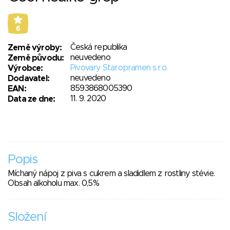
6
Česká republika
Země výroby:
neuvedeno
Země původu:
Pivovary Staropramen s.r.o.
Výrobce:
neuvedeno
Dodavatel:
8593868005390
EAN:
11. 9. 2020
Data ze dne:
Popis
Míchaný nápoj z piva s cukrem a sladidlem z rostliny stévie.
Obsah alkoholu max. 0,5%
Složení