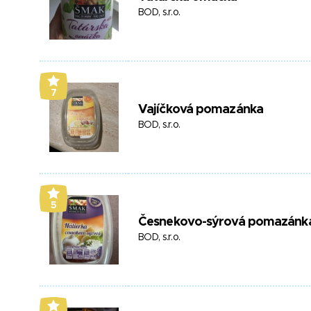
BOD, s.r.o.
7
Vajíčková pomazánka
BOD, s.r.o.
5
Česnekovo-sýrová pomazánk
BOD, s.r.o.