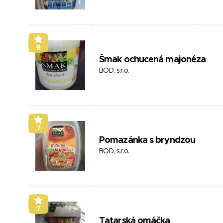
9
Šmak ochucená majonéza
BOD, s.r.o.
7
Pomazánka s bryndzou
BOD, s.r.o.
7
Tatarská omáčka