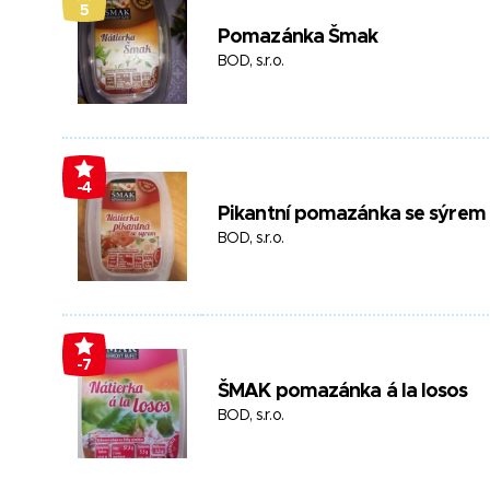
5
Pomazánka Šmak
BOD, s.r.o.
-4
Pikantní pomazánka se sýrem
BOD, s.r.o.
-7
ŠMAK pomazánka á la losos
BOD, s.r.o.