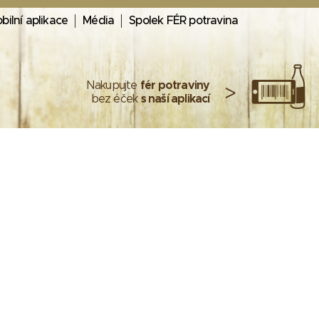
bilní aplikace
Média
Spolek FÉR potravina
Nakupujte
fér potraviny
>
bez éček
s naší aplikací