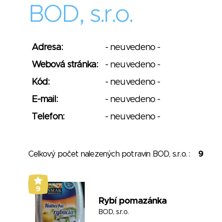
BOD, s.r.o.
Adresa:
- neuvedeno -
Webová stránka:
- neuvedeno -
Kód:
- neuvedeno -
E-mail:
- neuvedeno -
Telefon:
- neuvedeno -
Celkový počet nalezených potravin BOD, s.r.o. :
9
9
Rybí pomazánka
BOD, s.r.o.