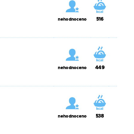
516
nehodnoceno
449
nehodnoceno
538
nehodnoceno