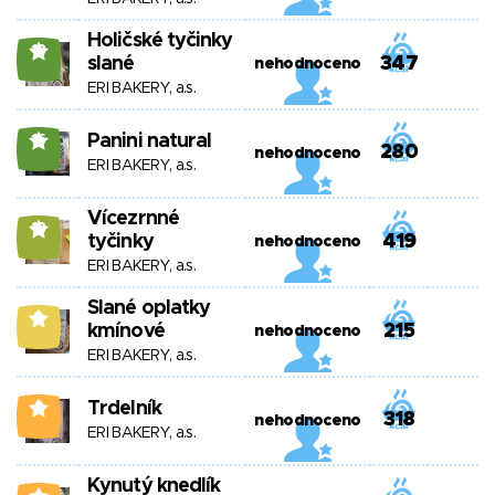
Holičské tyčinky
18
slané
347
nehodnoceno
ERI BAKERY, a.s.
Panini natural
15
280
nehodnoceno
ERI BAKERY, a.s.
Vícezrnné
13
tyčinky
419
nehodnoceno
ERI BAKERY, a.s.
Slané oplatky
9
kmínové
215
nehodnoceno
ERI BAKERY, a.s.
Trdelník
3
318
nehodnoceno
ERI BAKERY, a.s.
Kynutý knedlík