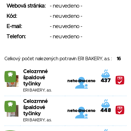
Webová stránka:
- neuvedeno -
Kód:
- neuvedeno -
E-mail:
- neuvedeno -
Telefon:
- neuvedeno -
Celkový počet nalezených potravin ERI BAKERY, a.s. :
16
Celozrnné
25
špaldové
437
nehodnoceno
tyčinky
ERI BAKERY, a.s.
Celozrnné
25
špaldové
448
nehodnoceno
tyčinky
ERI BAKERY, a.s.