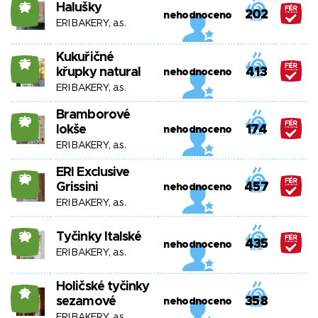
Halušky
25
202
nehodnoceno
ERI BAKERY, a.s.
Kukuřičné
25
křupky natural
413
nehodnoceno
ERI BAKERY, a.s.
Bramborové
20
lokše
174
nehodnoceno
ERI BAKERY, a.s.
ERI Exclusive
20
Grissini
457
nehodnoceno
ERI BAKERY, a.s.
Tyčinky Italské
20
435
nehodnoceno
ERI BAKERY, a.s.
Holičské tyčinky
18
sezamové
358
nehodnoceno
ERI BAKERY, a.s.