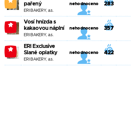
1
pařený
283
nehodnoceno
ERI BAKERY, a.s.
Vosí hnízda s
-1
kakaovou náplní
357
nehodnoceno
ERI BAKERY, a.s.
ERI Exclusive
-3
Slané oplatky
422
nehodnoceno
ERI BAKERY, a.s.