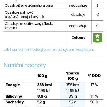
Obsah blíže neurčeného aroma
neobsahuje
3
Obsahuje palmový
obsahuje
-2
olej/tuk/palmojádrový tuk
Obsahuje (modifikovaný) škrob,
neobsahuje
0
želatinu
Celkem:
18
Jak hodnotíme? Podívejte se na náš systém hodnocení.
Nutriční hodnoty
1 porce
100 g
% DDD
100 g
Energie
358 kcal
358 kcal
17 %
1499 kJ
1499 kJ
Bílkoviny
8.9 g
8.9 g
14 %
Sacharidy
52 g
52 g
58 %