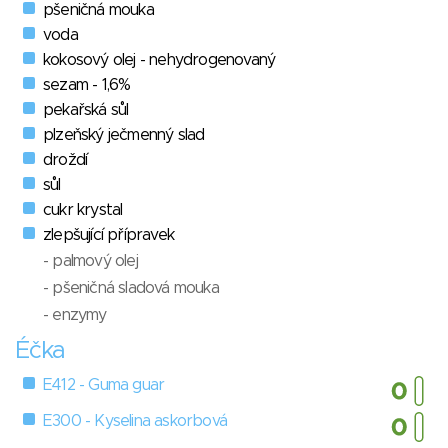
pšeničná mouka
voda
kokosový olej - nehydrogenovaný
sezam - 1,6%
pekařská sůl
plzeňský ječmenný slad
droždí
sůl
cukr krystal
zlepšující přípravek
- palmový olej
- pšeničná sladová mouka
- enzymy
Éčka
E412 - Guma guar
E300 - Kyselina askorbová