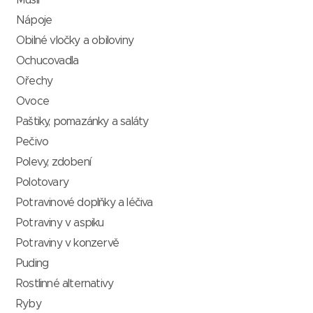
Müsli
Nápoje
Obilné vločky a obiloviny
Ochucovadla
Ořechy
Ovoce
Paštiky, pomazánky a saláty
Pečivo
Polevy, zdobení
Polotovary
Potravinové doplňky a léčiva
Potraviny v aspiku
Potraviny v konzervě
Puding
Rostlinné alternativy
Ryby