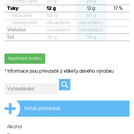
z toho cukry
2.2 g
2.2 g
Tuky
12 g
12 g
17 %
nasycené
9.4 g
9.4 g
nenasycené
neuvedeno
neuvedeno
Vláknina
neuvedeno
neuvedeno
Sůl
3.4 g
3.4 g
Navrhnout změnu
* Informace jsou převzaté z etikety daného výrobku
Nová potravina
Alkohol