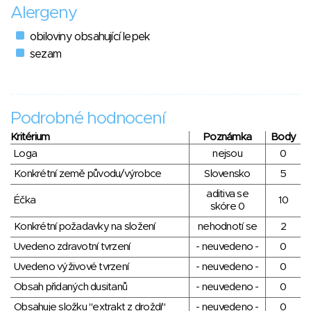
Alergeny
obiloviny obsahující lepek
sezam
Podrobné hodnocení
Kritérium
Poznámka
Body
Loga
nejsou
0
Konkrétní země původu/výrobce
Slovensko
5
aditiva se
Éčka
10
skóre 0
Konkrétní požadavky na složení
nehodnotí se
2
Uvedeno zdravotní tvrzení
- neuvedeno -
0
Uvedeno výživové tvrzení
- neuvedeno -
0
Obsah přidaných dusitanů
- neuvedeno -
0
Obsahuje složku "extrakt z droždí"
- neuvedeno -
0