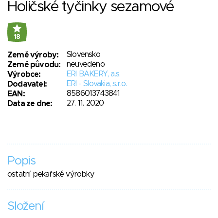
Holičské tyčinky sezamové
18
Slovensko
Země výroby:
neuvedeno
Země původu:
ERI BAKERY, a.s.
Výrobce:
ERI - Slovakia, s.r.o.
Dodavatel:
8586013743841
EAN:
27. 11. 2020
Data ze dne:
Popis
ostatní pekařské výrobky
Složení