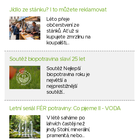
Jídlo ze stánku? I to můžete reklamovat
Léto přeje
občerstvení ze
stánků. Ať už si
kupujete zmrzlinu na
koupališti,…
Soutěž biopotravina slaví 25 let
Soutěž Nejlepší
biopotravina roku je
největší a
nejprestižnější
soutěží…
Letní seriál FÉR potraviny: Co pijeme II - VODA
V létě saháme po
lahvích častěji než
jindy. Stolní, minerální,
pramenitá, nebo…