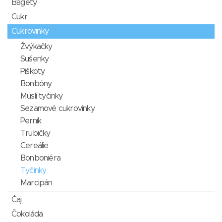
Bagety
Cukr
Cukrovinky
Žvýkačky
Sušenky
Piškoty
Bonbóny
Müsli tyčinky
Sezamové cukrovinky
Perník
Trubičky
Cereálie
Bonboniéra
Tyčinky
Marcipán
Čaj
Čokoláda