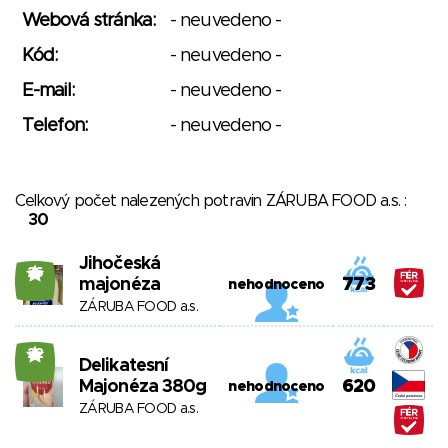
Webová stránka:
- neuvedeno -
Kód:
- neuvedeno -
E-mail:
- neuvedeno -
Telefon:
- neuvedeno -
Celkový počet nalezených potravin ZÁRUBA FOOD a.s. :
30
Jihočeská
26
majonéza
773
nehodnoceno
ZÁRUBA FOOD a.s.
22
Delikatesní
Majonéza 380g
620
nehodnoceno
ZÁRUBA FOOD a.s.