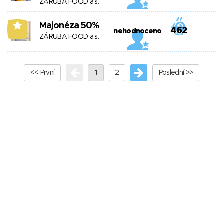
ZÁRUBA FOOD a.s.
Majonéza 50%
8
462
nehodnoceno
ZÁRUBA FOOD a.s.
<< První
1
2
Poslední >>