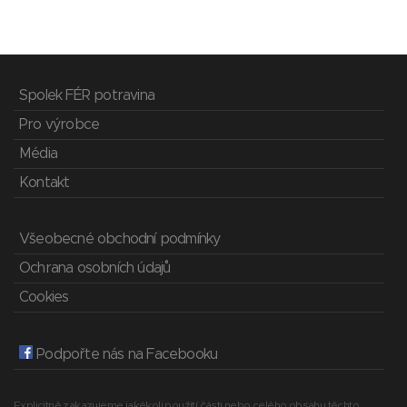
Spolek FÉR potravina
Pro výrobce
Média
Kontakt
Všeobecné obchodní podmínky
Ochrana osobních údajů
Cookies
Podpořte nás na Facebooku
Explicitně zakazujeme jakékoli použití části nebo celého obsahu těchto