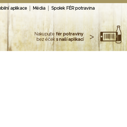
bilní aplikace
Média
Spolek FÉR potravina
Nakupujte
fér potraviny
>
bez éček
s naší aplikací