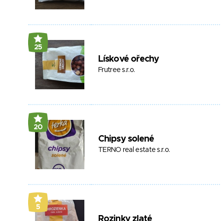
25
Lískové ořechy
Frutree s.r.o.
20
Chipsy solené
TERNO real estate s.r.o.
5
Rozinky zlaté