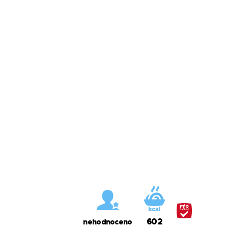
602
nehodnoceno