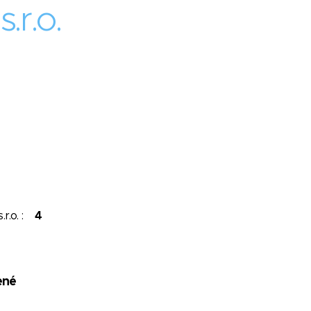
.r.o.
.r.o. :
4
ené