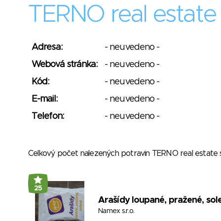
TERNO real estate s
Adresa:
- neuvedeno -
Webová stránka:
- neuvedeno -
Kód:
- neuvedeno -
E-mail:
- neuvedeno -
Telefon:
- neuvedeno -
Celkový počet nalezených potravin TERNO real estate s
25
Arašídy loupané, pražené, sol
Namex s.r.o.