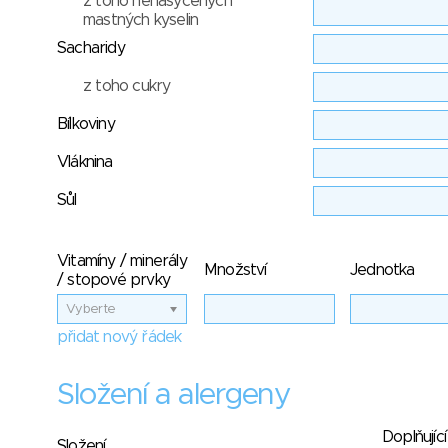
z toho nenasycených
mastných kyselin
Sacharidy
z toho cukry
Bílkoviny
Vláknina
Sůl
Vitamíny / minerály
Množství
Jednotka
/ stopové prvky
Vyberte
přidat nový řádek
Složení a alergeny
Doplňující
Složení