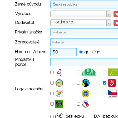
Země původu
Česká republika
Výrobce
Výrobce
Dodavatel
Hortim s.r.o.
Dodavatel
Privátní značka
Vyberte
Zpracovatelé
Hmotnost/objem
gr
ml
Množství 1
porce
Loga a ocenění
bez lepku
DIA (bez cuk