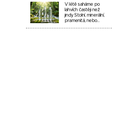
V létě saháme po
lahvích častěji než
jindy. Stolní, minerální,
pramenitá, nebo…