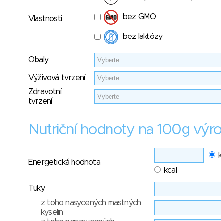
bez GMO
Vlastnosti
bez laktózy
Obaly
Výživová tvrzení
Zdravotní
tvrzení
Nutriční hodnoty na 100g výr
Energetická hodnota
kcal
Tuky
z toho nasycených mastných
kyselin