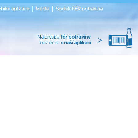
bilní aplikace
Média
Spolek FÉR potravina
Nakupujte
fér potraviny
>
bez éček
s naší aplikací