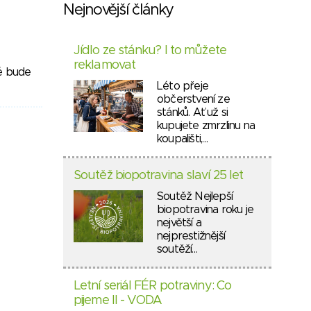
Nejnovější články
Jídlo ze stánku? I to můžete
reklamovat
ré bude
Léto přeje
občerstvení ze
stánků. Ať už si
kupujete zmrzlinu na
koupališti,…
Soutěž biopotravina slaví 25 let
Soutěž Nejlepší
biopotravina roku je
největší a
nejprestižnější
soutěží…
Letní seriál FÉR potraviny: Co
pijeme II - VODA