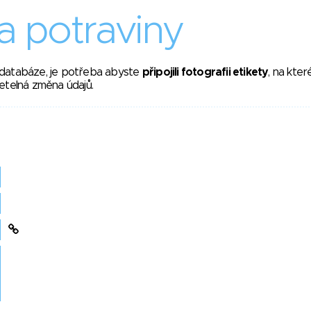
 potraviny
 databáze, je potřeba abyste
připojili fotografii etikety
, na kte
etelná změna údajů.