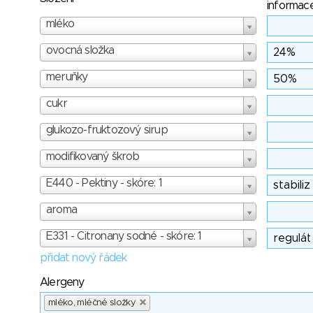
informac
mléko
ovocná složka
meruňky
cukr
glukozo-fruktozový sirup
modifikovaný škrob
E440 - Pektiny - skóre: 1
aroma
E331 - Citronany sodné - skóre: 1
přidat nový řádek
Alergeny
mléko, mléčné složky