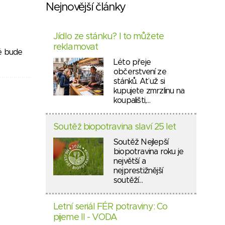
Nejnovější články
Jídlo ze stánku? I to můžete
reklamovat
ré bude
Léto přeje
občerstvení ze
stánků. Ať už si
kupujete zmrzlinu na
koupališti,…
Soutěž biopotravina slaví 25 let
Soutěž Nejlepší
biopotravina roku je
největší a
nejprestižnější
soutěží…
Letní seriál FÉR potraviny: Co
pijeme II - VODA