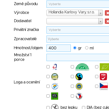
Země původu
Vyberte
Výrobce
Hollandia Karlovy Vary, s.r.o.
Výrobce
Dodavatel
Dodavatel
Privátní značka
Vyberte
Zpracovatelé
Hmotnost/objem
gr
ml
Množství 1
porce
Loga a ocenění
bez lepku
DIA (bez cuk