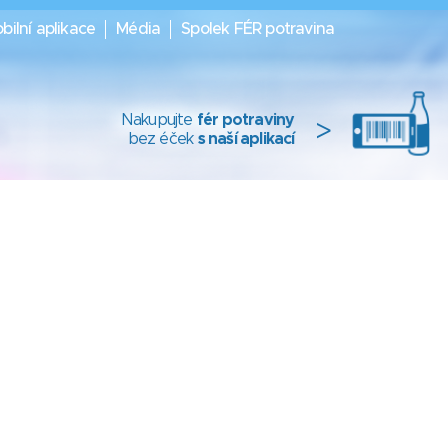
bilní aplikace
Média
Spolek FÉR potravina
Nakupujte
fér potraviny
>
bez éček
s naší aplikací