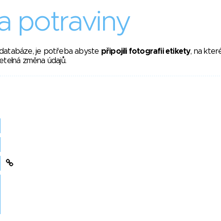
 potraviny
 databáze, je potřeba abyste
připojili fotografii etikety
, na kte
etelná změna údajů.