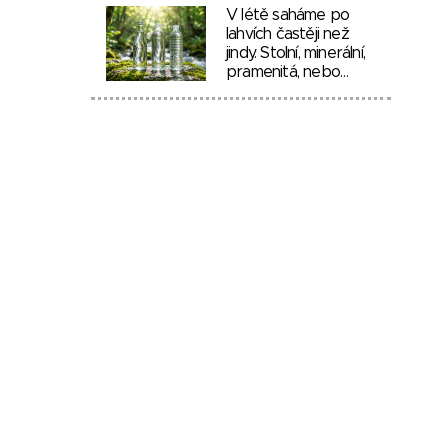
V létě saháme po
lahvích častěji než
jindy. Stolní, minerální,
pramenitá, nebo…