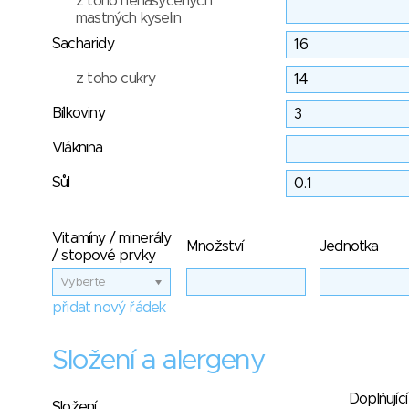
z toho nenasycených
mastných kyselin
Sacharidy
z toho cukry
Bílkoviny
Vláknina
Sůl
Vitamíny / minerály
Množství
Jednotka
/ stopové prvky
Vyberte
přidat nový řádek
Složení a alergeny
Doplňující
Složení