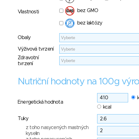
bez GMO
Vlastnosti
bez laktózy
Obaly
Výživová tvrzení
Zdravotní
tvrzení
Nutriční hodnoty na 100g výr
Energetická hodnota
kcal
Tuky
z toho nasycených mastných
kyselin