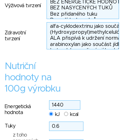
Výživová tvrzení
Zdravotní
tvrzení
Nutriční
hodnoty na
100g výrobku
Energetická
hodnota
kJ
kcal
Tuky
z toho