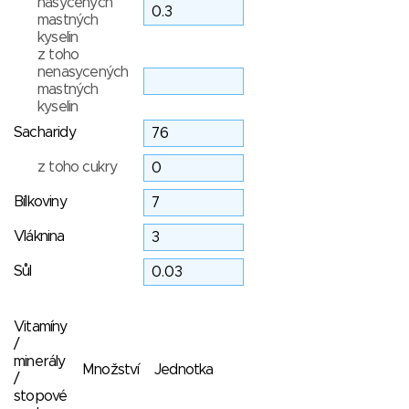
nasycených
mastných
kyselin
z toho
nenasycených
mastných
kyselin
Sacharidy
z toho cukry
Bílkoviny
Vláknina
Sůl
Vitamíny
/
minerály
Množství
Jednotka
/
stopové