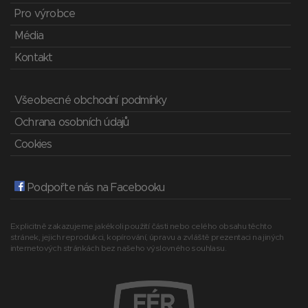
Pro výrobce
Média
Kontakt
Všeobecné obchodní podmínky
Ochrana osobních údajů
Cookies
Podpořte nás na Facebooku
Explicitně zakazujeme jakékoli použití části nebo celého obsahu těchto
stránek, jejich reprodukci, kopírování, úpravu a zvláště prezentaci na jiných
internetových stránkách bez našeho výslovného souhlasu.