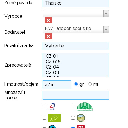
Země původu
Výrobce
Výrobce
Dodavatel
F.W.Tandoori spol. s r.o.
Dodavatel
Privátní značka
Zpracovatelé
Hmotnost/objem
gr
ml
Množství 1
porce