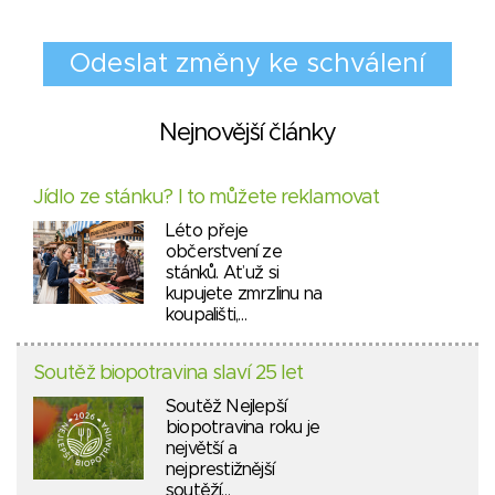
Nejnovější články
Jídlo ze stánku? I to můžete reklamovat
Léto přeje
občerstvení ze
stánků. Ať už si
kupujete zmrzlinu na
koupališti,…
Soutěž biopotravina slaví 25 let
Soutěž Nejlepší
biopotravina roku je
největší a
nejprestižnější
soutěží…