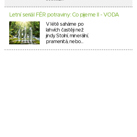
Letní seriál FÉR potraviny: Co pijeme II - VODA
V létě saháme po
lahvích častěji než
jindy. Stolní, minerální,
pramenitá, nebo…