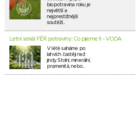
biopotravina roku je
největší a
nejprestižnější
soutěží…
Letní seriál FÉR potraviny: Co pijeme II - VODA
V létě saháme po
lahvích častěji než
jindy. Stolní, minerální,
pramenitá, nebo…