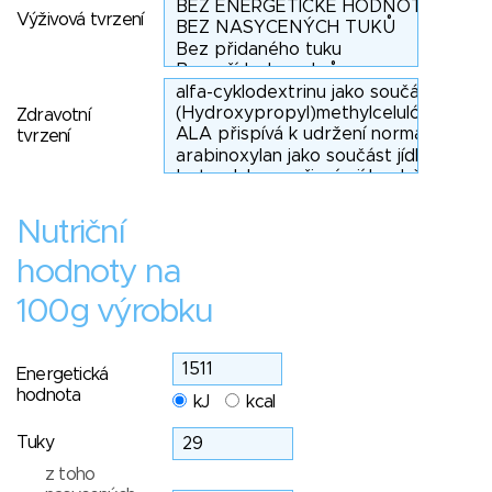
Výživová tvrzení
Zdravotní
tvrzení
Nutriční
hodnoty na
100g výrobku
Energetická
hodnota
kJ
kcal
Tuky
z toho