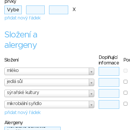
prvky
X
přidat nový řádek
Složení a
alergeny
Doplňující
Složení
Po
informace
mléko
jedlá sůl
sýrařské kultury
mikrobiální syřidlo
přidat nový řádek
Alergeny