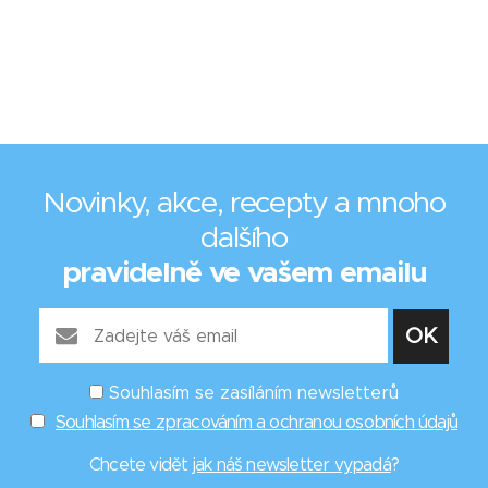
Novinky, akce, recepty a mnoho
dalšího
pravidelně ve vašem emailu
Souhlasím se zasíláním newsletterů
Souhlasím se zpracováním a ochranou osobních údajů
Chcete vidět
jak náš newsletter vypadá
?