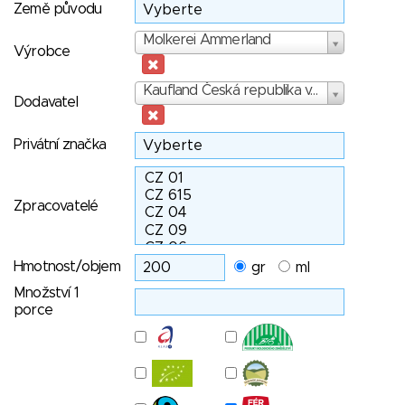
Země původu
Výrobce
Molkerei Ammerland
Výrobce
Dodavatel
Kaufland Česká republika v.o.s.
Dodavatel
Privátní značka
Zpracovatelé
Hmotnost/objem
gr
ml
Množství 1
porce