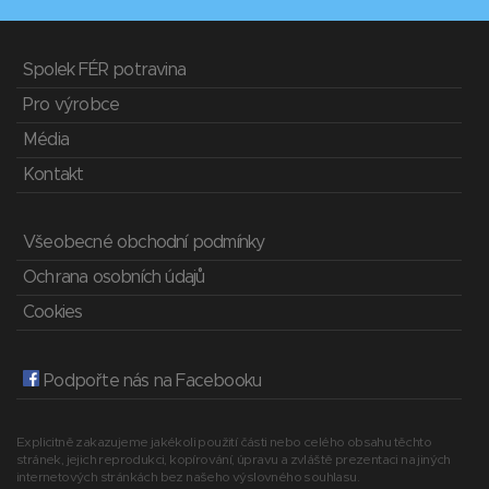
Spolek FÉR potravina
Pro výrobce
Média
Kontakt
Všeobecné obchodní podmínky
Ochrana osobních údajů
Cookies
Podpořte nás na Facebooku
Explicitně zakazujeme jakékoli použití části nebo celého obsahu těchto
stránek, jejich reprodukci, kopírování, úpravu a zvláště prezentaci na jiných
internetových stránkách bez našeho výslovného souhlasu.