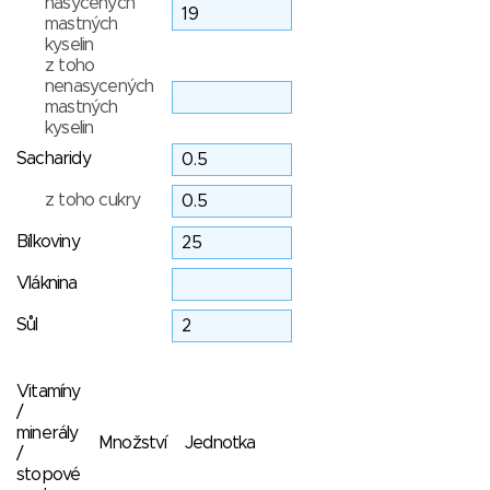
nasycených
mastných
kyselin
z toho
nenasycených
mastných
kyselin
Sacharidy
z toho cukry
Bílkoviny
Vláknina
Sůl
Vitamíny
/
minerály
Množství
Jednotka
/
stopové