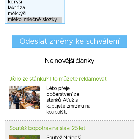
Nejnovější články
Jídlo ze stánku? I to můžete reklamovat
Léto přeje
občerstvení ze
stánků. Ať už si
kupujete zmrzlinu na
koupališti,…
Soutěž biopotravina slaví 25 let
Soutěž Nejlepší