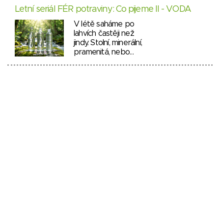
Letní seriál FÉR potraviny: Co pijeme II - VODA
V létě saháme po
lahvích častěji než
jindy. Stolní, minerální,
pramenitá, nebo…