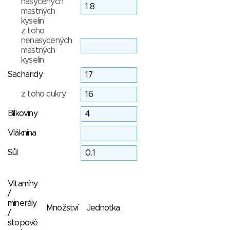
nasycených
mastných
kyselin
z toho
nenasycených
mastných
kyselin
Sacharidy
z toho cukry
Bílkoviny
Vláknina
Sůl
Vitamíny
/
minerály
Množství
Jednotka
/
stopové