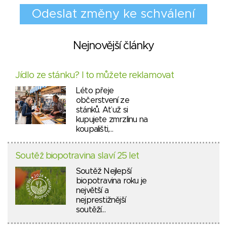
Nejnovější články
Jídlo ze stánku? I to můžete reklamovat
Léto přeje
občerstvení ze
stánků. Ať už si
kupujete zmrzlinu na
koupališti,…
Soutěž biopotravina slaví 25 let
Soutěž Nejlepší
biopotravina roku je
největší a
nejprestižnější
soutěží…