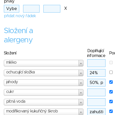
prvky
X
přidat nový řádek
Složení a
alergeny
Doplňující
Složení
Po
informace
mléko
ochucující složka
jahody
cukr
pitná voda
modifikovaný kukuřičný škrob