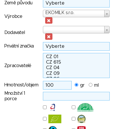
Země původu
Výrobce
EKOMILK s.r.o.
Výrobce
Dodavatel
Dodavatel
Privátní značka
Zpracovatelé
Hmotnost/objem
gr
ml
Množství 1
porce