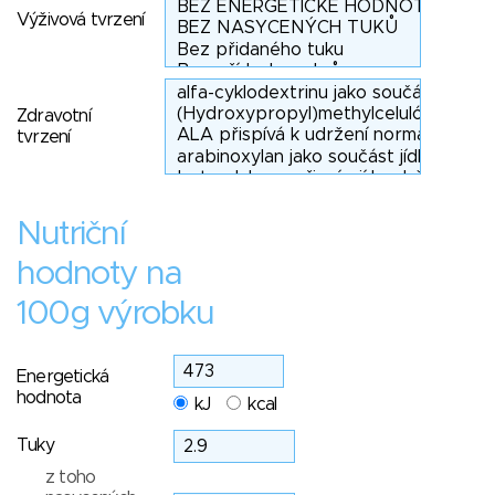
Výživová tvrzení
Zdravotní
tvrzení
Nutriční
hodnoty na
100g výrobku
Energetická
hodnota
kJ
kcal
Tuky
z toho