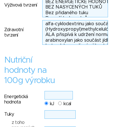
Výživová tvrzení
Zdravotní
tvrzení
Nutriční
hodnoty na
100g výrobku
Energetická
hodnota
kJ
kcal
Tuky
z toho