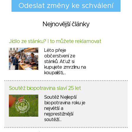
Nejnovější články
Jídlo ze stánku? I to můžete reklamovat
Léto přeje
občerstvení ze
stánků. Ať už si
kupujete zmrzlinu na
koupališti,…
Soutěž biopotravina slaví 25 let
Soutěž Nejlepší
biopotravina roku je
největší a
nejprestižnější
soutěží…