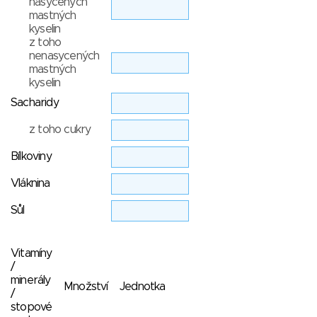
nasycených
mastných
kyselin
z toho
nenasycených
mastných
kyselin
Sacharidy
z toho cukry
Bílkoviny
Vláknina
Sůl
Vitamíny
/
minerály
Množství
Jednotka
/
stopové