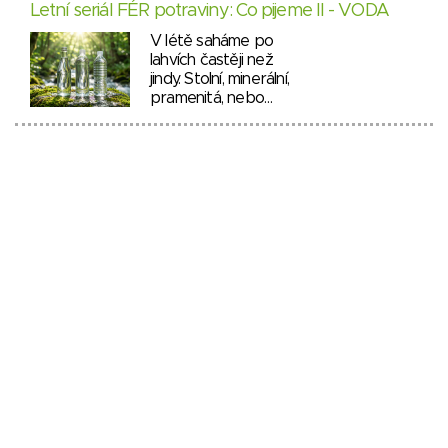
Letní seriál FÉR potraviny: Co pijeme II - VODA
V létě saháme po
lahvích častěji než
jindy. Stolní, minerální,
pramenitá, nebo…