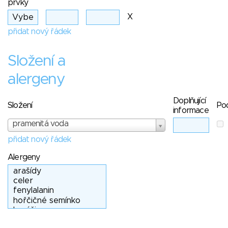
prvky
X
přidat nový řádek
Složení a
alergeny
Doplňující
Složení
Po
informace
pramenitá voda
přidat nový řádek
Alergeny