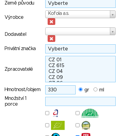
Země původu
Výrobce
Kofola a.s.
Výrobce
Dodavatel
Dodavatel
Privátní značka
Zpracovatelé
Hmotnost/objem
gr
ml
Množství 1
porce