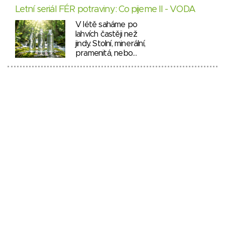
Letní seriál FÉR potraviny: Co pijeme II - VODA
V létě saháme po
lahvích častěji než
jindy. Stolní, minerální,
pramenitá, nebo…