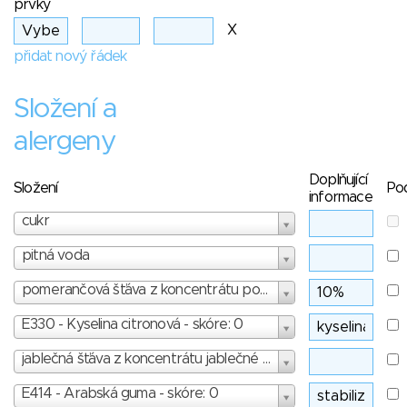
prvky
X
přidat nový řádek
Složení a
alergeny
Doplňující
Složení
Po
informace
cukr
pitná voda
pomerančová šťáva z koncentrátu pomerančové šťávy
E330 - Kyselina citronová - skóre: 0
jablečná šťáva z koncentrátu jablečné šťávy
E414 - Arabská guma - skóre: 0