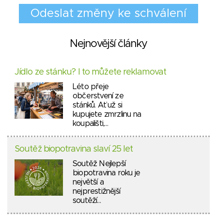
Nejnovější články
Jídlo ze stánku? I to můžete reklamovat
Léto přeje
občerstvení ze
stánků. Ať už si
kupujete zmrzlinu na
koupališti,…
Soutěž biopotravina slaví 25 let
Soutěž Nejlepší
biopotravina roku je
největší a
nejprestižnější
soutěží…