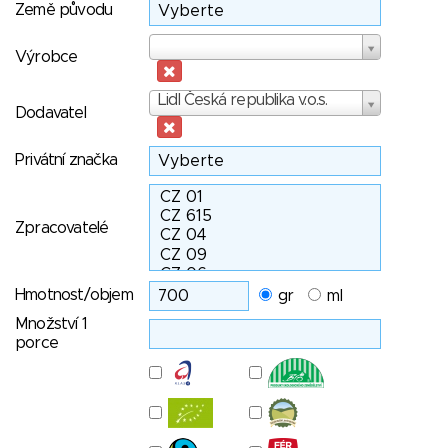
Země původu
Výrobce
Výrobce
Dodavatel
Lidl Česká republika v.o.s.
Dodavatel
Privátní značka
Zpracovatelé
Hmotnost/objem
gr
ml
Množství 1
porce