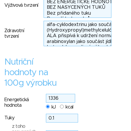
Výživová tvrzení
Zdravotní
tvrzení
Nutriční
hodnoty na
100g výrobku
Energetická
hodnota
kJ
kcal
Tuky
z toho