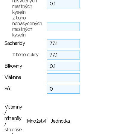
nasycených
mastných
kyselin
z toho
nenasycených
mastných
kyselin
Sacharidy
z toho cukry
Bílkoviny
Vláknina
Sůl
Vitamíny
/
minerály
Množství
Jednotka
/
stopové