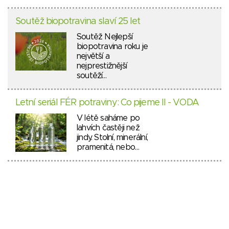
Soutěž biopotravina slaví 25 let
Soutěž Nejlepší
biopotravina roku je
největší a
nejprestižnější
soutěží…
Letní seriál FÉR potraviny: Co pijeme II - VODA
V létě saháme po
lahvích častěji než
jindy. Stolní, minerální,
pramenitá, nebo…