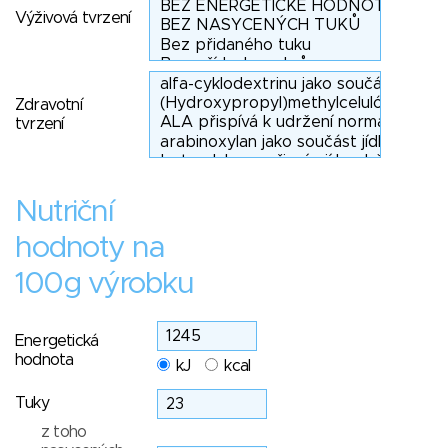
Výživová tvrzení
Zdravotní
tvrzení
Nutriční
hodnoty na
100g výrobku
Energetická
hodnota
kJ
kcal
Tuky
z toho