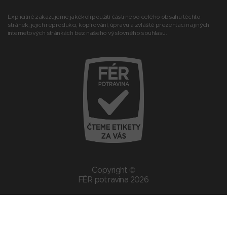
Explicitně zakazujeme jakékoli použití části nebo celého obsahu těchto
stránek, jejich reprodukci, kopírování, úpravu a zvláště prezentaci na jiných
internetových stránkách bez našeho výslovného souhlasu.
Copyright ©
FÉR potravina 2026