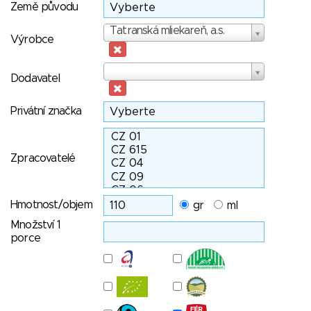
Země původu
Výrobce
Tatranská mliekareň, a.s.
Výrobce
Dodavatel
Dodavatel
Privátní značka
Zpracovatelé
Hmotnost/objem
gr
ml
Množství 1
porce