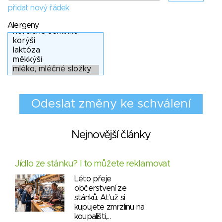
přidat nový řádek
Alergeny
Nejnovější články
Jídlo ze stánku? I to můžete reklamovat
Léto přeje
občerstvení ze
stánků. Ať už si
kupujete zmrzlinu na
koupališti,…