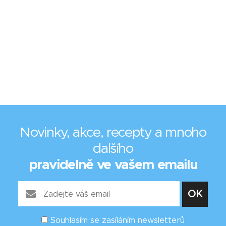
Novinky, akce, recepty a mnoho
dalšího
pravidelně ve vašem emailu
Souhlasím se zasíláním newsletterů