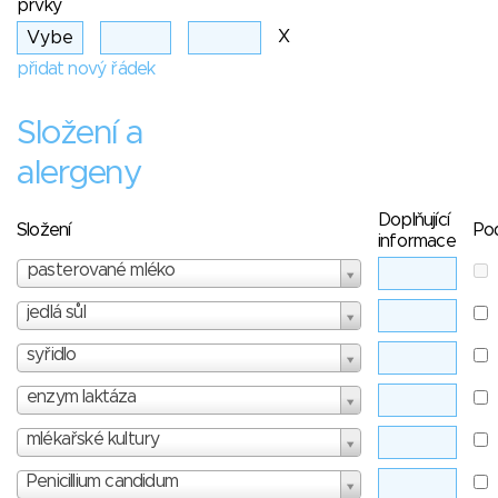
prvky
X
přidat nový řádek
Složení a
alergeny
Doplňující
Složení
Po
informace
pasterované mléko
jedlá sůl
syřidlo
enzym laktáza
mlékařské kultury
Penicillium candidum