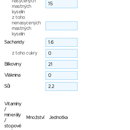
nasycených
mastných
kyselin
z toho
nenasycených
mastných
kyselin
Sacharidy
z toho cukry
Bílkoviny
Vláknina
Sůl
Vitamíny
/
minerály
Množství
Jednotka
/
stopové