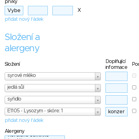
prvky
X
přidat nový řádek
Složení a
alergeny
Doplňující
Složení
Po
informace
syrové mléko
jedlá sůl
syřidlo
E1105 - Lysozym - skóre: 1
přidat nový řádek
Alergeny