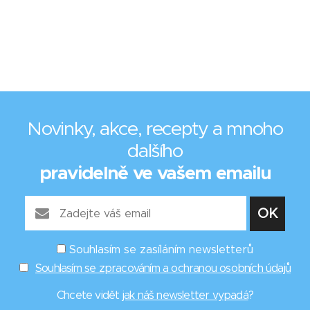
Novinky, akce, recepty a mnoho
dalšího
pravidelně ve vašem emailu
Souhlasím se zasíláním newsletterů
Souhlasím se zpracováním a ochranou osobních údajů
Chcete vidět
jak náš newsletter vypadá
?