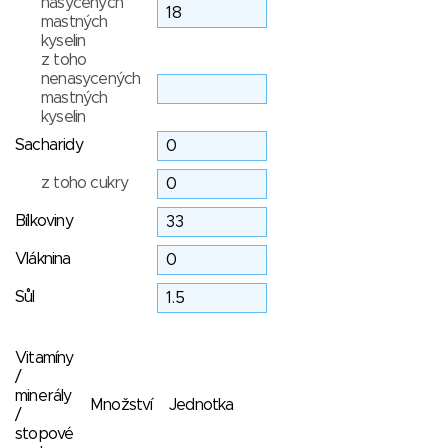
nasycených
mastných
kyselin
z toho
nenasycených
mastných
kyselin
Sacharidy
z toho cukry
Bílkoviny
Vláknina
Sůl
Vitamíny
/
minerály
Množství
Jednotka
/
stopové