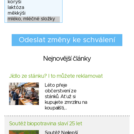
Nejnovější články
Jídlo ze stánku? I to můžete reklamovat
Léto přeje
občerstvení ze
stánků. Ať už si
kupujete zmrzlinu na
koupališti,…
Soutěž biopotravina slaví 25 let
Soutěž Nejlepší