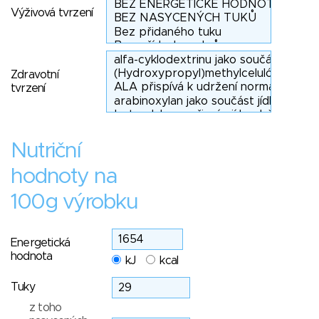
Výživová tvrzení
Zdravotní
tvrzení
Nutriční
hodnoty na
100g výrobku
Energetická
hodnota
kJ
kcal
Tuky
z toho