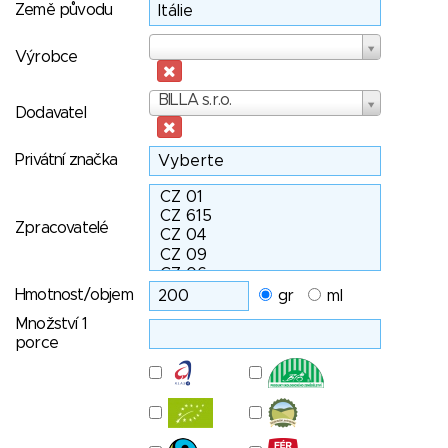
Země původu
Výrobce
Výrobce
Dodavatel
BILLA s.r.o.
Dodavatel
Privátní značka
Zpracovatelé
Hmotnost/objem
gr
ml
Množství 1
porce