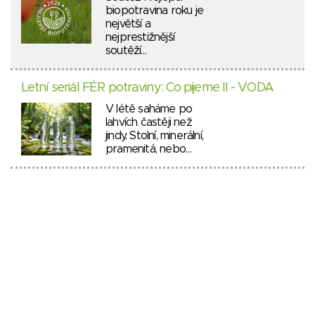
biopotravina roku je
největší a
nejprestižnější
soutěží…
Letní seriál FÉR potraviny: Co pijeme II - VODA
V létě saháme po
lahvích častěji než
jindy. Stolní, minerální,
pramenitá, nebo…