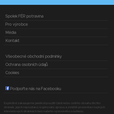
Spolek FÉR potravina
Pro výrobce
Média
Kontakt
Všeobecné obchodní podmínky
Ochrana osobních údajů
Cookies
Podpořte nás na Facebooku
Explicitně zakazujeme jakékoli použití části nebo celého obsahu těchto
stránek, jejich reprodukci, kopírování, úpravu a zvláště prezentaci na jiných
internetových stránkách bez našeho výslovného souhlasu.