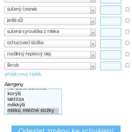
sušený česnek
jedlá sůl
sušená syrovátka z mléka
ochucovací složka
rostlinný řepkový olej
škrob
přidat nový řádek
Alergeny