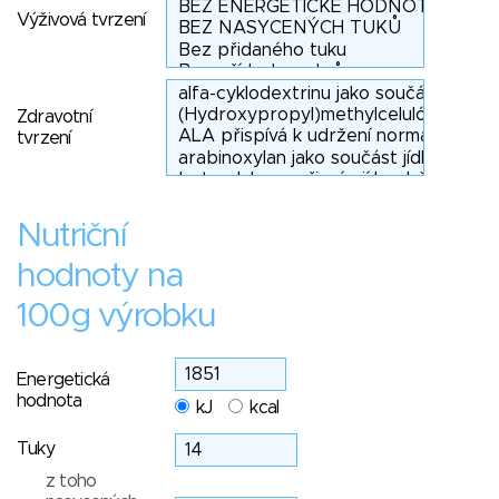
Výživová tvrzení
Zdravotní
tvrzení
Nutriční
hodnoty na
100g výrobku
Energetická
hodnota
kJ
kcal
Tuky
z toho