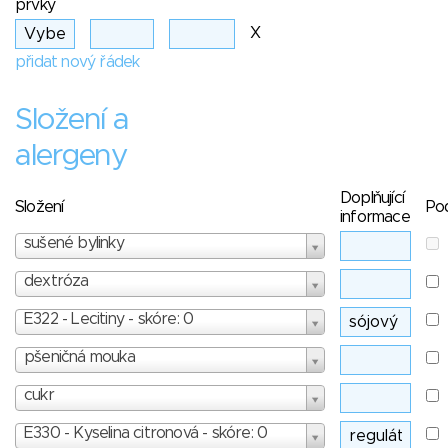
prvky
X
přidat nový řádek
Složení a
alergeny
Doplňující
Složení
Po
informace
sušené bylinky
dextróza
E322 - Lecitiny - skóre: 0
pšeničná mouka
cukr
E330 - Kyselina citronová - skóre: 0