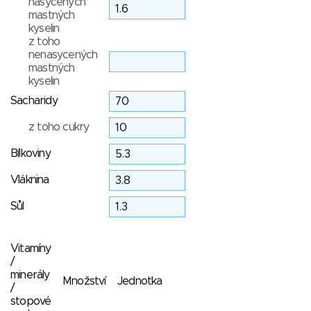
nasycených
mastných
kyselin
z toho
nenasycených
mastných
kyselin
Sacharidy
z toho cukry
Bílkoviny
Vláknina
Sůl
Vitamíny
/
minerály
Množství
Jednotka
/
stopové