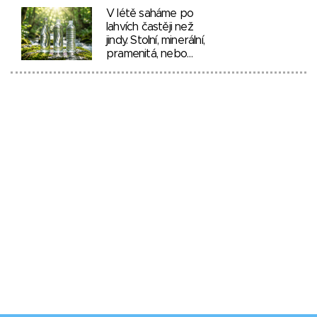
V létě saháme po
lahvích častěji než
jindy. Stolní, minerální,
pramenitá, nebo…