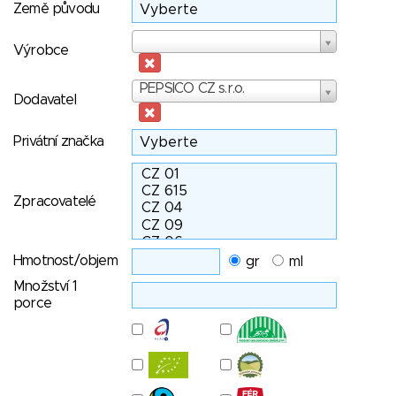
Země původu
Výrobce
Výrobce
Dodavatel
PEPSICO CZ s.r.o.
Dodavatel
Privátní značka
Zpracovatelé
Hmotnost/objem
gr
ml
Množství 1
porce