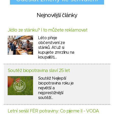
Nejnovější články
Jídlo ze stánku? I to můžete reklamovat
Léto přeje
občerstvení ze
stánků. Ať už si
kupujete zmrzlinu na
koupališti,…
Soutěž biopotravina slaví 25 let
Soutěž Nejlepší
biopotravina roku je
největší a
nejprestižnější
soutěží…
Letní seriál FÉR potraviny: Co pijeme II - VODA