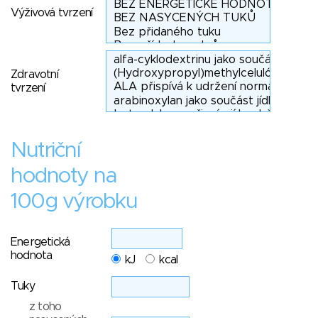
Výživová tvrzení
Zdravotní
tvrzení
Nutriční
hodnoty na
100g výrobku
Energetická
hodnota
kJ
kcal
Tuky
z toho