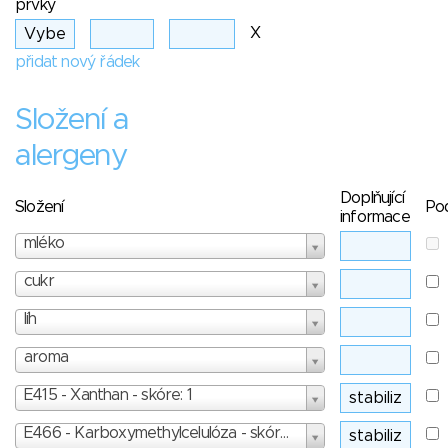
prvky
X
přidat nový řádek
Složení a
alergeny
Doplňující
Složení
Po
informace
mléko
cukr
líh
aroma
E415 - Xanthan - skóre: 1
E466 - Karboxymethylcelulóza - skóre: 1