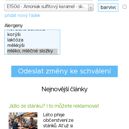
E150d - Amoniak sulfitový karamel - skóre: 3
přidat nový řádek
Alergeny
Nejnovější články
Jídlo ze stánku? I to můžete reklamovat
Léto přeje
občerstvení ze
stánků. Ať už si