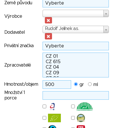
Země původu
Výrobce
Výrobce
Dodavatel
Rudolf Jelínek a.s.
Dodavatel
Privátní značka
Zpracovatelé
Hmotnost/objem
gr
ml
Množství 1
porce