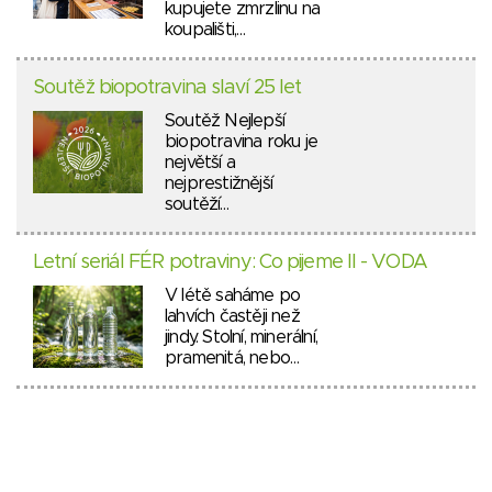
kupujete zmrzlinu na
koupališti,…
Soutěž biopotravina slaví 25 let
Soutěž Nejlepší
biopotravina roku je
největší a
nejprestižnější
soutěží…
Letní seriál FÉR potraviny: Co pijeme II - VODA
V létě saháme po
lahvích častěji než
jindy. Stolní, minerální,
pramenitá, nebo…