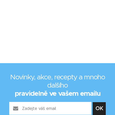
Novinky, akce, recepty a mnoho
dalšího
pravidelně ve vašem emailu