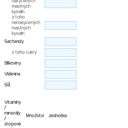
nasycených
mastných
kyselin
z toho
nenasycených
mastných
kyselin
Sacharidy
z toho cukry
Bílkoviny
Vláknina
Sůl
Vitamíny
/
minerály
Množství
Jednotka
/
stopové