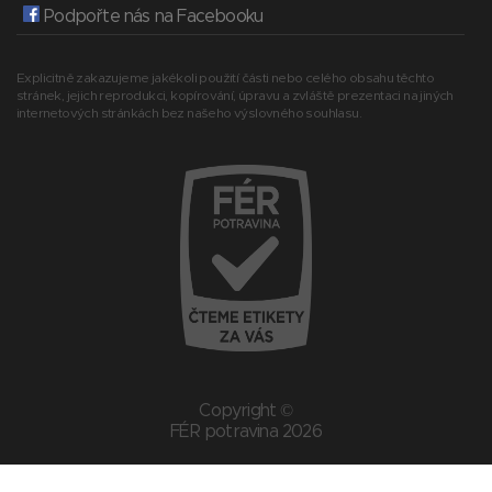
Podpořte nás na Facebooku
Explicitně zakazujeme jakékoli použití části nebo celého obsahu těchto
stránek, jejich reprodukci, kopírování, úpravu a zvláště prezentaci na jiných
internetových stránkách bez našeho výslovného souhlasu.
Copyright ©
FÉR potravina 2026