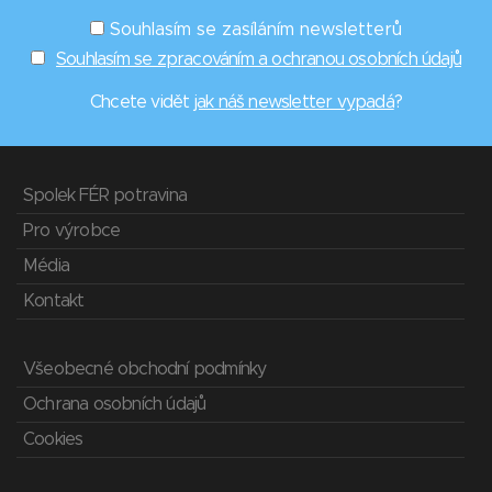
Souhlasím se zasíláním newsletterů
Souhlasím se zpracováním a ochranou osobních údajů
Chcete vidět
jak náš newsletter vypadá
?
Spolek FÉR potravina
Pro výrobce
Média
Kontakt
Všeobecné obchodní podmínky
Ochrana osobních údajů
Cookies