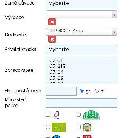
Země původu
Výrobce
Výrobce
Dodavatel
PEPSICO CZ s.r.o.
Dodavatel
Privátní značka
Zpracovatelé
Hmotnost/objem
gr
ml
Množství 1
porce