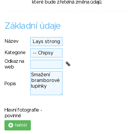
které bude zřetelná změna údajů.
Základní údaje
Název
Kategorie
Odkaz na
web
Popis
Hlavní fotografie -
povinné
Nahrát