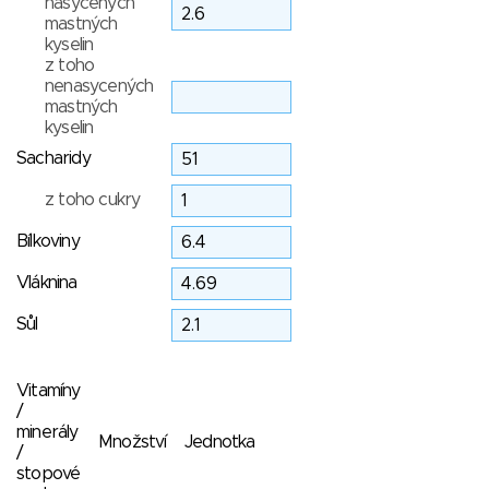
nasycených
mastných
kyselin
z toho
nenasycených
mastných
kyselin
Sacharidy
z toho cukry
Bílkoviny
Vláknina
Sůl
Vitamíny
/
minerály
Množství
Jednotka
/
stopové