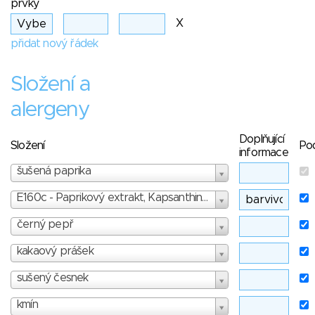
prvky
X
přidat nový řádek
Složení a
alergeny
Doplňující
Složení
Po
informace
šušená paprika
E160c - Paprikový extrakt, Kapsanthin, Kapsorubin - skóre: 0
černý pepř
kakaový prášek
sušený česnek
kmín