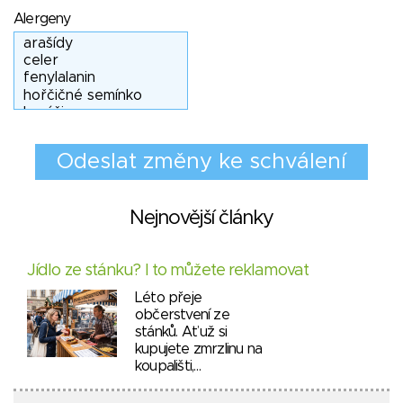
Alergeny
Nejnovější články
Jídlo ze stánku? I to můžete reklamovat
Léto přeje
občerstvení ze
stánků. Ať už si
kupujete zmrzlinu na
koupališti,…