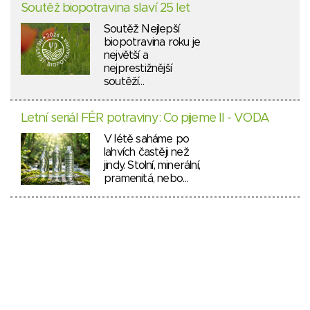
Soutěž biopotravina slaví 25 let
Soutěž Nejlepší
biopotravina roku je
největší a
nejprestižnější
soutěží…
Letní seriál FÉR potraviny: Co pijeme II - VODA
V létě saháme po
lahvích častěji než
jindy. Stolní, minerální,
pramenitá, nebo…