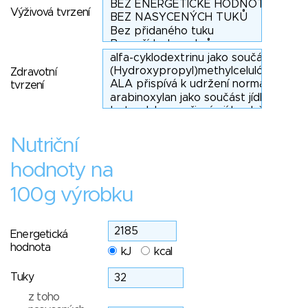
Výživová tvrzení
Zdravotní
tvrzení
Nutriční
hodnoty na
100g výrobku
Energetická
hodnota
kJ
kcal
Tuky
z toho