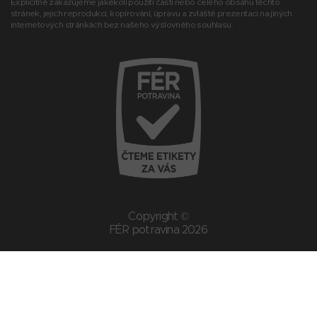
Explicitně zakazujeme jakékoli použití části nebo celého obsahu těchto
stránek, jejich reprodukci, kopírování, úpravu a zvláště prezentaci na jiných
internetových stránkách bez našeho výslovného souhlasu.
Copyright ©
FÉR potravina 2026