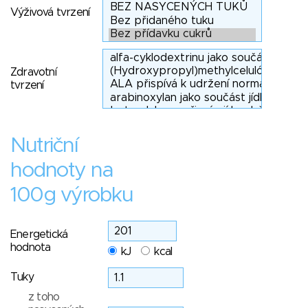
Výživová tvrzení
Zdravotní
tvrzení
Nutriční
hodnoty na
100g výrobku
Energetická
hodnota
kJ
kcal
Tuky
z toho