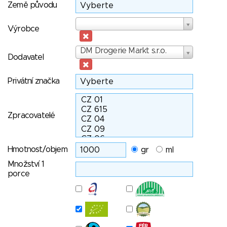
Země původu
Výrobce
Výrobce
Dodavatel
DM Drogerie Markt s.r.o.
Dodavatel
Privátní značka
Zpracovatelé
Hmotnost/objem
gr
ml
Množství 1
porce