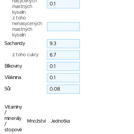
nasycených
mastných
kyselin
z toho
nenasycených
mastných
kyselin
Sacharidy
z toho cukry
Bílkoviny
Vláknina
Sůl
Vitamíny
/
minerály
Množství
Jednotka
/
stopové