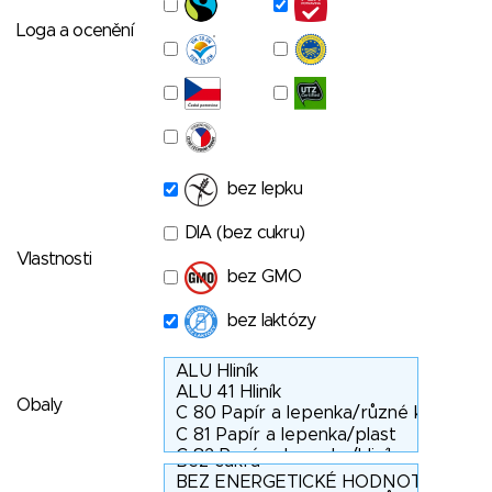
Loga a ocenění
bez lepku
DIA (bez cukru)
Vlastnosti
bez GMO
bez laktózy
Obaly