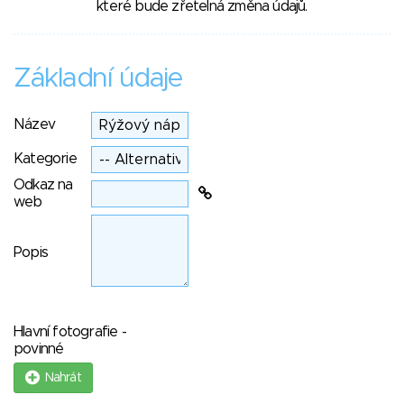
které bude zřetelná změna údajů.
Základní údaje
Název
Kategorie
Odkaz na
web
Popis
Hlavní fotografie -
povinné
Nahrát