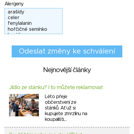
Alergeny
Nejnovější články
Jídlo ze stánku? I to můžete reklamovat
Léto přeje
občerstvení ze
stánků. Ať už si
kupujete zmrzlinu na
koupališti,…