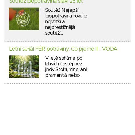
Soutěž biopotravina slaví 25 let
Soutěž Nejlepší
biopotravina roku je
největší a
nejprestižnější
soutěží…
Letní seriál FÉR potraviny: Co pijeme II - VODA
V létě saháme po
lahvích častěji než
jindy. Stolní, minerální,
pramenitá, nebo…