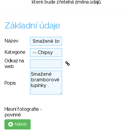
které bude zřetelná změna údajů.
Základní údaje
Název
Kategorie
Odkaz na
web
Popis
Hlavní fotografie -
povinné
Nahrát