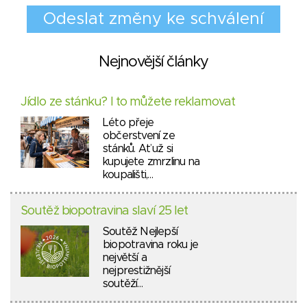
Nejnovější články
Jídlo ze stánku? I to můžete reklamovat
Léto přeje
občerstvení ze
stánků. Ať už si
kupujete zmrzlinu na
koupališti,…
Soutěž biopotravina slaví 25 let
Soutěž Nejlepší
biopotravina roku je
největší a
nejprestižnější
soutěží…