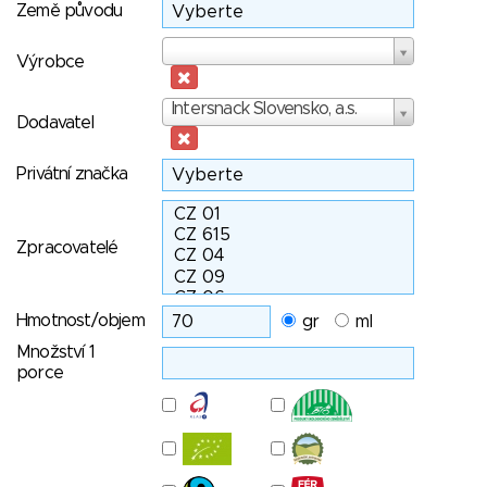
Země původu
Výrobce
Výrobce
Dodavatel
Intersnack Slovensko, a.s.
Dodavatel
Privátní značka
Zpracovatelé
Hmotnost/objem
gr
ml
Množství 1
porce