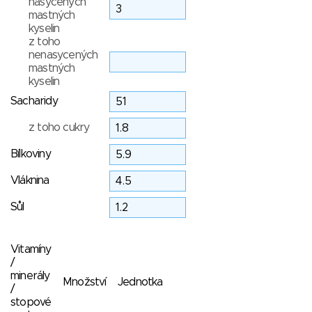
nasycených
mastných
kyselin
z toho
nenasycených
mastných
kyselin
Sacharidy
z toho cukry
Bílkoviny
Vláknina
Sůl
Vitamíny
/
minerály
Množství
Jednotka
/
stopové