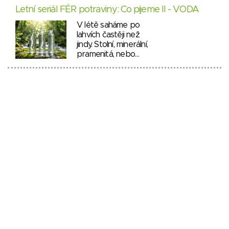
Letní seriál FÉR potraviny: Co pijeme II - VODA
V létě saháme po
lahvích častěji než
jindy. Stolní, minerální,
pramenitá, nebo…