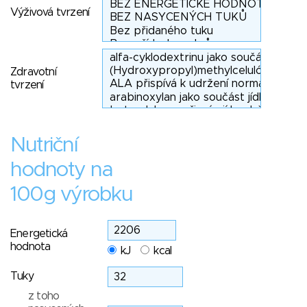
Výživová tvrzení
Zdravotní
tvrzení
Nutriční
hodnoty na
100g výrobku
Energetická
hodnota
kJ
kcal
Tuky
z toho