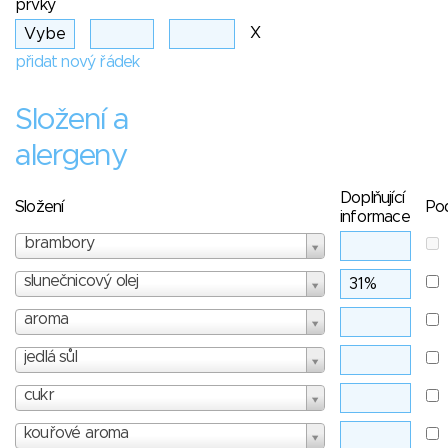
prvky
X
přidat nový řádek
Složení a
alergeny
Doplňující
Složení
Po
informace
brambory
slunečnicový olej
aroma
jedlá sůl
cukr
kouřové aroma