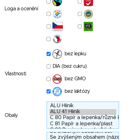
Loga a ocenění
bez lepku
DIA (bez cukru)
Vlastnosti
bez GMO
bez laktózy
Obaly