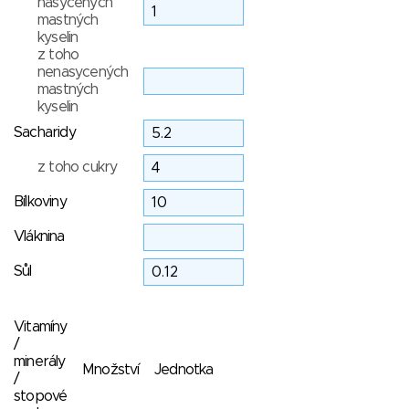
nasycených
mastných
kyselin
z toho
nenasycených
mastných
kyselin
Sacharidy
z toho cukry
Bílkoviny
Vláknina
Sůl
Vitamíny
/
minerály
Množství
Jednotka
/
stopové