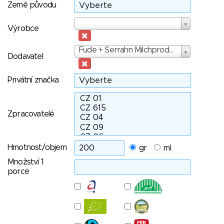
Země původu
Výrobce
Výrobce
Dodavatel
Fude + Serrahn Milchprodukte
Dodavatel
Privátní značka
Zpracovatelé
Hmotnost/objem
gr
ml
Množství 1
porce