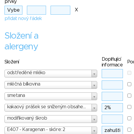
prvky
X
přidat nový řádek
Složení a
alergeny
Doplňující
Složení
Po
informace
odstředěné mléko
mléčná bílkovina
smetana
kakaový prášek se sníženým obsahem tuku
modifikovaný škrob
E407 - Karagenan - skóre: 2