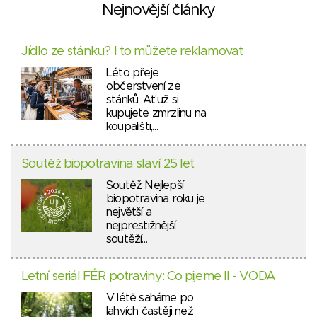
Nejnovější články
Jídlo ze stánku? I to můžete reklamovat
Léto přeje
občerstvení ze
stánků. Ať už si
kupujete zmrzlinu na
koupališti,…
Soutěž biopotravina slaví 25 let
Soutěž Nejlepší
biopotravina roku je
největší a
nejprestižnější
soutěží…
Letní seriál FÉR potraviny: Co pijeme II - VODA
V létě saháme po
lahvích častěji než