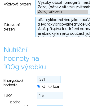
Výživová tvrzení
Zdravotní
tvrzení
Nutriční
hodnoty na
100g výrobku
Energetická
hodnota
kJ
kcal
Tuky
z toho