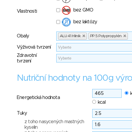
bez GMO
Vlastnosti
bez laktózy
Obaly
ALU 41 Hliník
PP 5 Polypropylén
Výživová tvrzení
Zdravotní
tvrzení
Nutriční hodnoty na 100g výr
Energetická hodnota
kcal
Tuky
z toho nasycených mastných
kyselin