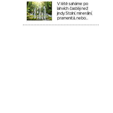
V létě saháme po
lahvích častěji než
jindy. Stolní, minerální,
pramenitá, nebo…