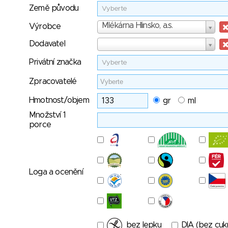
Země původu
Vyberte
Výrobce
Mlékárna Hlinsko, a.s.
Výrobce
Dodavatel
Dodavatel
Privátní značka
Vyberte
Zpracovatelé
Hmotnost/objem
gr
ml
Množství 1
porce
Loga a ocenění
bez lepku
DIA (bez cuk