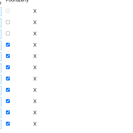
Podřazený
e
X
X
X
X
X
X
X
X
X
X
X