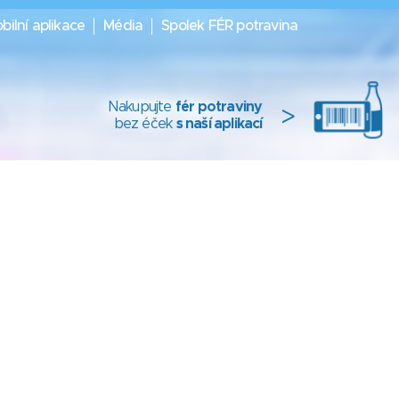
bilní aplikace
Média
Spolek FÉR potravina
Nakupujte
fér potraviny
>
bez éček
s naší aplikací