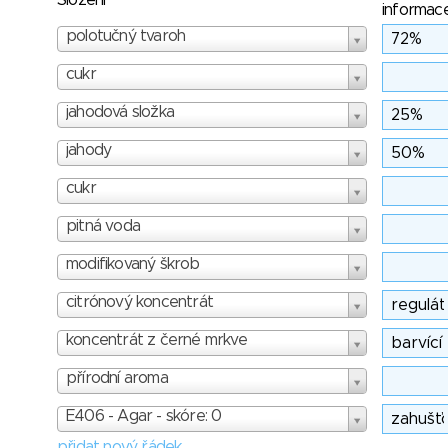
Složení
informac
polotučný tvaroh
cukr
jahodová složka
jahody
cukr
pitná voda
modifikovaný škrob
citrónový koncentrát
koncentrát z černé mrkve
přírodní aroma
E406 - Agar - skóre: 0
přidat nový řádek