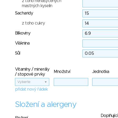
z toho nenasycených
mastných kyselin
Sacharidy
z toho cukry
Bílkoviny
Vláknina
Sůl
Vitamíny / minerály
Množství
Jednotka
/ stopové prvky
Vyberte
přidat nový řádek
Složení a alergeny
Doplňující