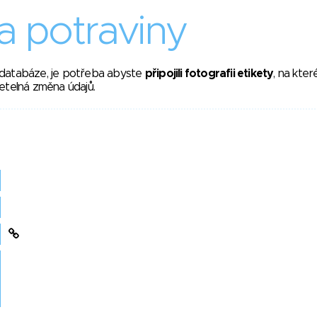
 potraviny
 databáze, je potřeba abyste
připojili fotografii etikety
, na kte
etelná změna údajů.